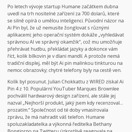
Po letech vývoje startup Humane začátkem dubna
uvedl na trh nositelné zařízení za 700 dolarů, které
se silně opírá o umělou inteligenci. Původní názor na
Ai Pin byl, že už nemusíte žonglovat s různými
aplikacemi; jeho operační systém dokáže „vyhledávat
správnou AI ve správný okamžik“, což mu umožňuje
přehrávat hudbu, překládat jazyky a dokonce vám
říct, kolik bílkovin je v dlani mandlí. A protože nemá
tradiční displej, měl být Ai pin malinkou tinkturou na
nemoc obrazovky; chytré telefony byly na cestě ven.
Kolík byl posunut. Julian Chokkattu z WIRED získal Ai
Pin 4 z 10. Populární YouTuber Marques Brownlee
pochválil hardwarový design zařízení, ale stále jej
nazval „Nejhorší produkt, jaký jsem kdy recenzoval…
prozatím.“ Společnost od té doby vmasírovala
zprávu, že má nahradit váš telefon. Humane
spoluzakladatelka a výkonná ředitelka Bethany
Bongiorno na Twitteru úzkostlivě reagovala na