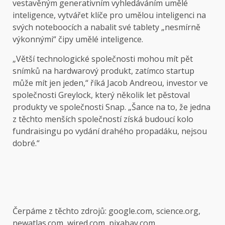
vestavěným generativním vyhledáváním umělé
inteligence, vytvářet klíče pro umělou inteligenci na
svých noteboocích a nabalit své tablety „nesmírně
výkonnými“ čipy umělé inteligence.
„Větší technologické společnosti mohou mít pět
snímků na hardwarový produkt, zatímco startup
může mít jen jeden,“ říká Jacob Andreou, investor ve
společnosti Greylock, který několik let pěstoval
produkty ve společnosti Snap. „Šance na to, že jedna
z těchto menších společností získá budoucí kolo
fundraisingu po vydání drahého propadáku, nejsou
dobré.“
Čerpáme z těchto zdrojů: google.com, science.org,
newatlas.com, wired.com, pixabay.com