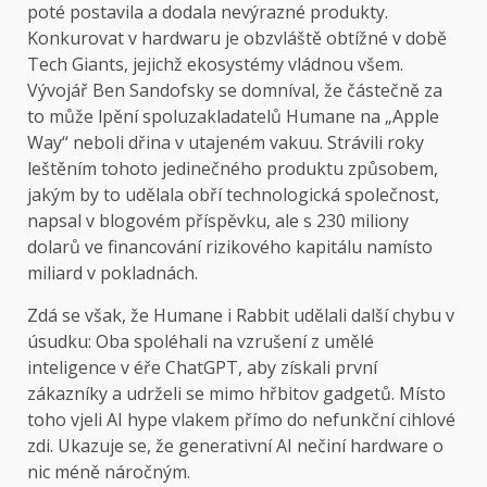
poté postavila a dodala nevýrazné produkty.
Konkurovat v hardwaru je obzvláště obtížné v době
Tech Giants, jejichž ekosystémy vládnou všem.
Vývojář Ben Sandofsky se domníval, že částečně za
to může lpění spoluzakladatelů Humane na „Apple
Way“ neboli dřina v utajeném vakuu. Strávili roky
leštěním tohoto jedinečného produktu způsobem,
jakým by to udělala obří technologická společnost,
napsal v blogovém příspěvku, ale s 230 miliony
dolarů ve financování rizikového kapitálu namísto
miliard v pokladnách.
Zdá se však, že Humane i Rabbit udělali další chybu v
úsudku: Oba spoléhali na vzrušení z umělé
inteligence v éře ChatGPT, aby získali první
zákazníky a udrželi se mimo hřbitov gadgetů. Místo
toho vjeli AI hype vlakem přímo do nefunkční cihlové
zdi. Ukazuje se, že generativní AI nečiní hardware o
nic méně náročným.