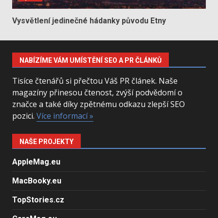
Vysvětlení jedinečné hádanky původu Etny
NABÍZÍME VÁM UMÍSTĚNÍ SEO A PR ČLÁNKŮ
Tisíce čtenářů si přečtou Váš PR článek. Naše
magazíny přinesou čtenost, zvýší podvědomí o
značce a také díky zpětnému odkazu zlepší SEO
pozici.
Více informací »
NAŠE PROJEKTY
AppleMag.eu
MacBooky.eu
TopStories.cz