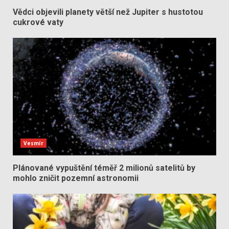
Vědci objevili planety větší než Jupiter s hustotou
cukrové vaty
Vesmír
Plánované vypuštění téměř 2 milionů satelitů by
mohlo zničit pozemní astronomii