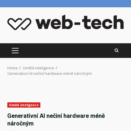
Skip
to
content
PRIMARY
MENU
Home
Umělá inteligence
Generativní AI nečiní hardware méně náročným
Umělá inteligence
Generativní AI nečiní hardware méně
náročným