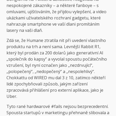
nespokojené zákazníky – a některé fanboye – s
omluvami, ujišťováním, že přijdou vylepšení, a video
ukázkami uživatelského rozhraní gadgetu, které
nahrazuje smartphone ve vaší dlani promítáním
lasery na vaši dlaň.
Zdá se, že Humane ztratila nit při uvedení vlastního
produktu na trh a není sama. Levnější Rabbit R1,
který byl prodán za 200 dolarů jako generativní AI
„společník do kapsy“ a vyvolal spoustu počátečního
vzrušení, byl nyní označen jako „nezdrvující“,
„polopečený“, „nedopečený“ a „nespolehlivý“.
Chokkattu od WIRED mu dal 3 z 10, zatímco někteří
lidé zpochybňovali způsob, jakým zařízení
zpracovává přihlášení pro externí aplikace, jako je
Uber.
Tyto rané hardwarové #fails nejsou bezprecedentní.
Spousta startupů v marketingu přehnaně slibovala a