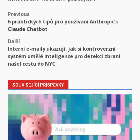
Post
Previous
6 praktických tipů pro používání Anthropic’s
navigation
Claude Chatbot
Další
Interní e-maily ukazují, jak si kontroverzní
systém umělé inteligence pro detekci zbraní
našel cestu do NYC
SOUVISEJÍCÍ PŘÍSPĚVKY