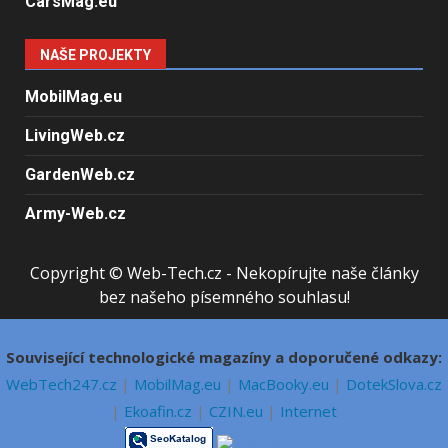
CarsMag.eu
NAŠE PROJEKTY
MobilMag.eu
LivingWeb.cz
GardenWeb.cz
Army-Web.cz
Copyright © Web-Tech.cz - Nekopírujte naše články
bez našeho písemného souhlasu!
Související technologické magazíny a doporučené odkazy:
WebTech247.cz
|
MobilMag.eu
|
MacBooky.eu
|
DotekSlova.cz
|
Ekoafin.cz
|
CZIN.eu
|
Internet