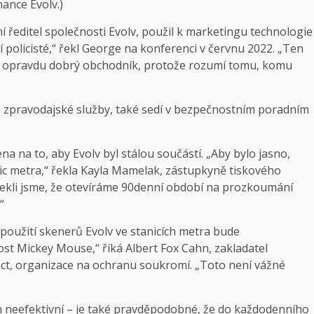
ance Evolv.)
í ředitel společnosti Evolv, použil k marketingu technologie
lí policisté,“ řekl George na konferenci v červnu 2022. „Ten
 to opravdu dobrý obchodník, protože rozumí tomu, komu
 zpravodajské služby, také sedí v bezpečnostním poradním
na na to, aby Evolv byl stálou součástí. „Aby bylo jasno,
nic metra,“ řekla Kayla Mamelak, zástupkyně tiskového
Řekli jsme, že otevíráme 90denní období na prozkoumání
“
 použití skenerů Evolv ve stanicích metra bude
t Mickey Mouse,“ říká Albert Fox Cahn, zakladatel
ect, organizace na ochranu soukromí. „Toto není vážné
n neefektivní – je také pravděpodobné, že do každodenního