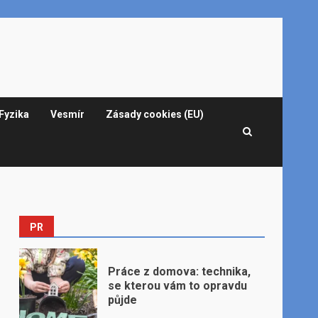
Fyzika
Vesmír
Zásady cookies (EU)
PR
Práce z domova: technika,
se kterou vám to opravdu
půjde