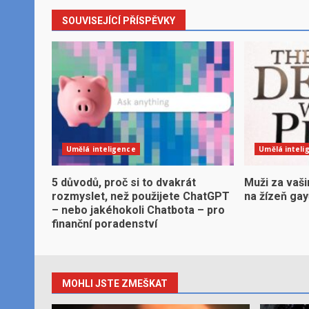
SOUVISEJÍCÍ PŘÍSPĚVKY
Umělá inteligence
Umělá inteli
5 důvodů, proč si to dvakrát
Muži za vaši
rozmyslet, než použijete ChatGPT
na žízeň ga
– nebo jakéhokoli Chatbota – pro
finanční poradenství
MOHLI JSTE ZMEŠKAT