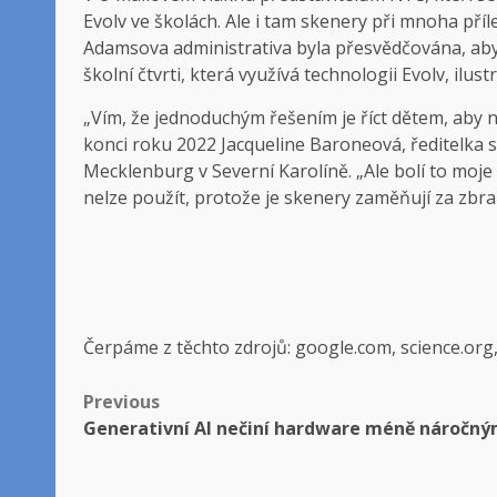
Evolv ve školách. Ale i tam skenery při mnoha pří
Adamsova administrativa byla přesvědčována, aby t
školní čtvrti, která využívá technologii Evolv, il
„Vím, že jednoduchým řešením je říct dětem, aby n
konci roku 2022 Jacqueline Baroneová, ředitelka st
Mecklenburg v Severní Karolíně. „Ale bolí to moje
nelze použít, protože je skenery zaměňují za zbra
Čerpáme z těchto zdrojů: google.com, science.org
Post
Previous
Generativní AI nečiní hardware méně náročn
navigation