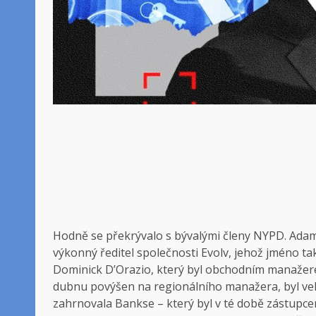
Hodně se překrývalo s bývalými členy NYPD. Adams 
výkonný ředitel společnosti Evolv, jehož jméno t
Dominick D’Orazio, který byl obchodním manažere
dubnu povýšen na regionálního manažera, byl veli
zahrnovala Bankse – který byl v té době zástupcem