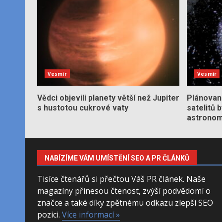
Vesmír
Vesmír
Vědci objevili planety větší než Jupiter
Plánované
s hustotou cukrové vaty
satelitů 
astronom
NABÍZÍME VÁM UMÍSTĚNÍ SEO A PR ČLÁNKŮ
Tisíce čtenářů si přečtou Váš PR článek. Naše
magazíny přinesou čtenost, zvýší podvědomí o
značce a také díky zpětnému odkazu zlepší SEO
pozici.
Více informací »