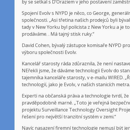
by se setkal s D’Oraziem v jeho postavení zaměstn
Spojení Evolv s NYPD je něco, co George, generáln
společnosti. „Asi třetina našich prodejců byli býva
tady v New Yorku byl policista z New Yorku a je
prodáváme. . Má tajný stisk ruky.“
David Cohen, bývalý zástupce komisaře NYPD pro
výboru společnosti Evolv.
Kancelář starosty ráda zdůraznila, že není nastave
NEřekli jsme, že dáváme technologii Evolv do sta
tajemníka kanceláře starosty, v e-mailu WIRED. „
technologií, jako je Evolv, v našich stanicích metra.
Experti na občanská práva a technologie tvrdí, že
pravděpodobně marné. „Toto je veřejná bezpečnos
projektu Surveillance Technology Oversight Proj
řešení pro největší tranzitní systém v zemi.“
Navíc nasazení firemní technologie nemusí být je