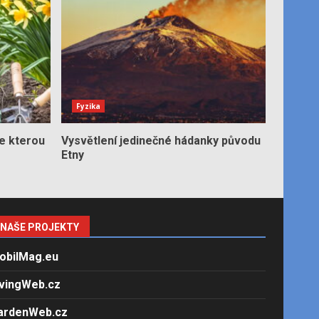
Fyzika
e kterou
Vysvětlení jedinečné hádanky původu
Etny
NAŠE PROJEKTY
obilMag.eu
ivingWeb.cz
ardenWeb.cz