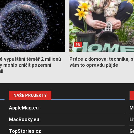
PR
 vypuštění téměř 2 milionů
Práce z domova: technika, s
by mohlo zničit pozemní
vám to opravdu půjde
ii
NAŠE PROJEKTY
AppleMag.eu
M
MacBooky.eu
L
TopStories.cz
G