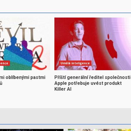
gence
Umělá inteligence
mi oblíbenými pastmi
Příští generální ředitel společnosti
yů
Apple potřebuje uvést produkt
Killer AI