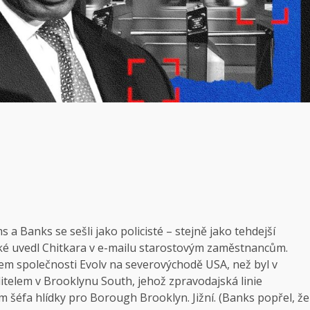
a Banks se sešli jako policisté – stejně jako tehdejší
aké uvedl Chitkara v e-mailu starostovým zaměstnancům.
m společnosti Evolv na severovýchodě USA, než byl v
telem v Brooklynu South, jehož zpravodajská linie
 šéfa hlídky pro Borough Brooklyn. Jižní. (Banks popřel, že