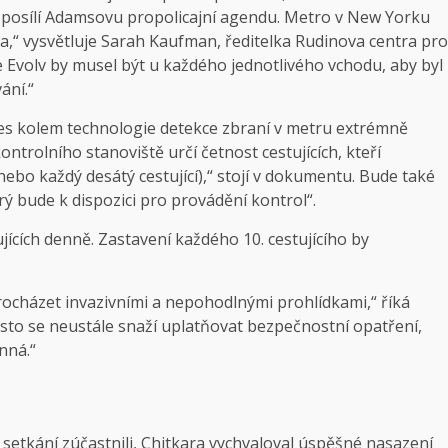
ž posílí Adamsovu propolicajní agendu. Metro v New Yorku
a,“ vysvětluje Sarah Kaufman, ředitelka Rudinova centra pro
 Evolv by musel být u každého jednotlivého vchodu, aby byl
ání.“
es kolem technologie detekce zbraní v metru extrémně
kontrolního stanoviště určí četnost cestujících, kteří
 nebo každý desátý cestující),“ stojí v dokumentu. Bude také
ý bude k dispozici pro provádění kontrol“.
cích denně. Zastavení každého 10. cestujícího by
ocházet invazivními a nepohodlnými prohlídkami,“ říká
ěsto se neustále snaží uplatňovat bezpečnostní opatření,
inná.“
setkání zúčastnili, Chitkara vychvaloval úspěšné nasazení