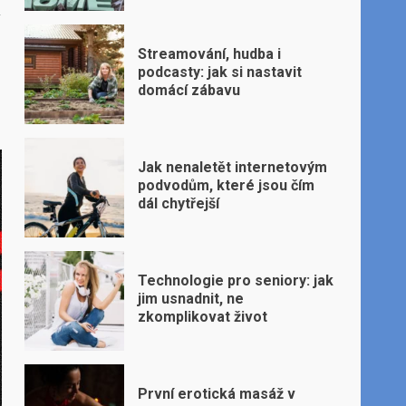
Streamování, hudba i
podcasty: jak si nastavit
domácí zábavu
Jak nenaletět internetovým
podvodům, které jsou čím
dál chytřejší
Technologie pro seniory: jak
jim usnadnit, ne
zkomplikovat život
První erotická masáž v