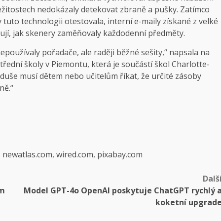
ležitostech nedokázaly detekovat zbraně a pušky. Zatímco
uto technologii otestovala, interní e-maily získané z velké
ustrují, jak skenery zaměňovaly každodenní předměty.
epoužívaly pořadače, ale raději běžné sešity,“ napsala na
řední školy v Piemontu, která je součástí škol Charlotte-
 duše musí dětem nebo učitelům říkat, že určité zásoby
ně.“
, newatlas.com, wired.com, pixabay.com
Dalš
ým
Model GPT-4o OpenAI poskytuje ChatGPT rychlý 
koketní upgrad