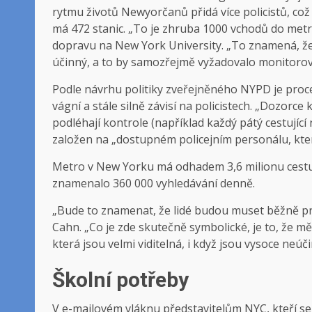
rytmu životů Newyorčanů přidá více policistů, co
má 472 stanic. „To je zhruba 1000 vchodů do metr
dopravu na New York University. „To znamená, že
účinný, a to by samozřejmě vyžadovalo monitorov
Podle návrhu politiky zveřejněného NYPD je proc
vágní a stále silně závisí na policistech. „Dozorce 
podléhají kontrole (například každý pátý cestující
založen na „dostupném policejním personálu, kter
Metro v New Yorku má odhadem 3,6 milionu cestují
znamenalo 360 000 vyhledávání denně.
„Bude to znamenat, že lidé budou muset běžně pr
Cahn. „Co je zde skutečně symbolické, je to, že m
která jsou velmi viditelná, i když jsou vysoce neúč
Školní potřeby
V e-mailovém vláknu představitelům NYC, kteří se 