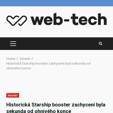
Skip
to
content
PRIMARY
MENU
Home
Vesmír
Historická Starship booster zachycení byla sekunda od
ohnivého konce
Vesmír
Historická Starship booster zachycení byla
sekunda od ohnivého konce