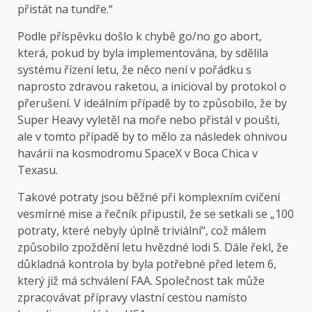
přistát na tundře.“
Podle příspěvku došlo k chybě go/no go abort,
která, pokud by byla implementována, by sdělila
systému řízení letu, že něco není v pořádku s
naprosto zdravou raketou, a inicioval by protokol o
přerušení. V ideálním případě by to způsobilo, že by
Super Heavy vyletěl na moře nebo přistál v poušti,
ale v tomto případě by to mělo za následek ohnivou
havárii na kosmodromu SpaceX v Boca Chica v
Texasu.
Takové potraty jsou běžné při komplexním cvičení
vesmírné mise a řečník připustil, že se setkali se „100
potraty, které nebyly úplně triviální“, což málem
způsobilo zpoždění letu hvězdné lodi 5. Dále řekl, že
důkladná kontrola by byla potřebné před letem 6,
který již má schválení FAA. Společnost tak může
zpracovávat přípravy vlastní cestou namísto