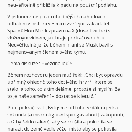
neuvěřitelně přiblížila k pádu na pouštní podlahu.
V jednom z nejpozoruhodnějších náhodných
odhalení v historii vesmíru zveřejnil zakladatel
SpaceX Elon Musk zprávu na X (dříve Twitter) s
vloženým videem, jak hraje počítačovou hru.
Neuvěřitelné je, že během hraní se Musk bavil s
nejmenovaným členem svého týmu.
Téma diskuze? Hvězdná loď 5.
Během rozhovoru jeden muž řekl: „Chci být opravdu
upřímný ohledně toho děsivého h*v**, které se
stalo, a toho, co s tím děláme, protože si myslím, že
to je naše zaměření – dostat se k letu 6.“
Poté pokračoval: „Byli jsme od toho vzdáleni jedna
sekunda [a misconfigured spin gas abort] zakopnutí,
což by řeklo raketě, aby se zrušila a pokusila se
narazit do země vedle věže, místo aby se pokusila