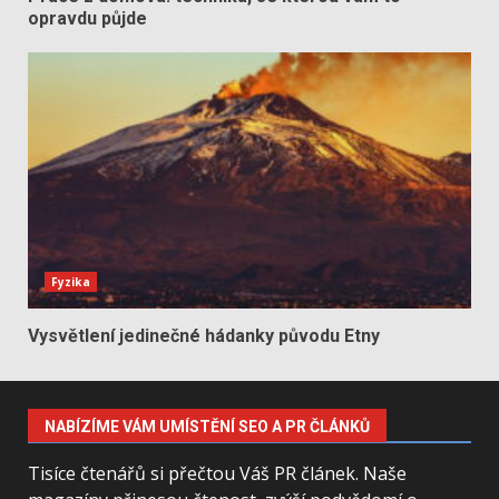
opravdu půjde
Fyzika
Vysvětlení jedinečné hádanky původu Etny
NABÍZÍME VÁM UMÍSTĚNÍ SEO A PR ČLÁNKŮ
Tisíce čtenářů si přečtou Váš PR článek. Naše