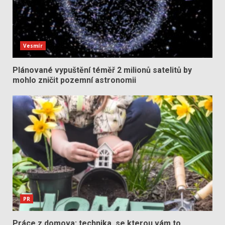
Vesmír
Plánované vypuštění téměř 2 milionů satelitů by
mohlo zničit pozemní astronomii
PR
Práce z domova: technika, se kterou vám to