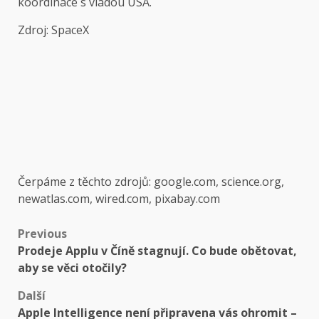
koordinace s vládou USA.
Zdroj: SpaceX
Čerpáme z těchto zdrojů: google.com, science.org,
newatlas.com, wired.com, pixabay.com
Post
Previous
Prodeje Applu v Číně stagnují. Co bude obětovat,
navigation
aby se věci otočily?
Další
Apple Intelligence není připravena vás ohromit –