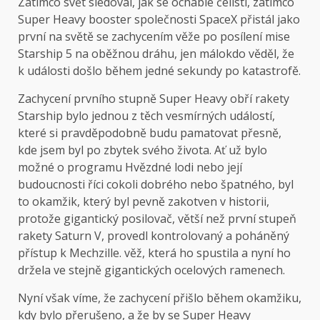
Zatímco svět sledoval, jak se ochablé čelisti, zatímco
Super Heavy booster společnosti SpaceX přistál jako
první na světě se zachycením věže po posílení mise
Starship 5 na oběžnou dráhu, jen málokdo věděl, že
k události došlo během jedné sekundy po katastrofě.
Zachycení prvního stupně Super Heavy obří rakety
Starship bylo jednou z těch vesmírných událostí,
které si pravděpodobně budu pamatovat přesně,
kde jsem byl po zbytek svého života. Ať už bylo
možné o programu Hvězdné lodi nebo její
budoucnosti říci cokoli dobrého nebo špatného, ​​byl
to okamžik, který byl pevně zakotven v historii,
protože gigantický posilovač, větší než první stupeň
rakety Saturn V, provedl kontrolovaný a poháněný
přístup k Mechzille. věž, která ho spustila a nyní ho
držela ve stejně gigantických ocelových ramenech.
Nyní však víme, že zachycení přišlo během okamžiku,
kdy bylo přerušeno, a že by se Super Heavy