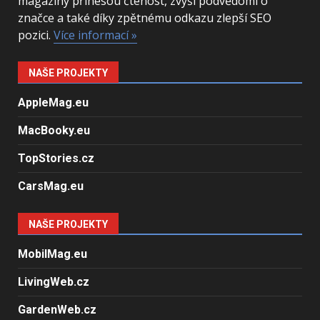
magazíny přinesou čtenost, zvýší podvědomí o
značce a také díky zpětnému odkazu zlepší SEO
pozici.
Více informací »
NAŠE PROJEKTY
AppleMag.eu
MacBooky.eu
TopStories.cz
CarsMag.eu
NAŠE PROJEKTY
MobilMag.eu
LivingWeb.cz
GardenWeb.cz