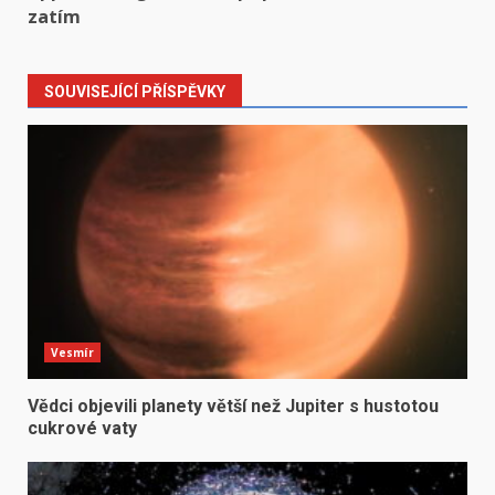
zatím
SOUVISEJÍCÍ PŘÍSPĚVKY
Vesmír
Vědci objevili planety větší než Jupiter s hustotou
cukrové vaty