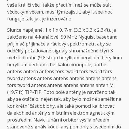
vaše králičí věci, takže předtím, než se může stát
vědeckým věcem, musí tým zajistit, aby lusee-noc
funguje tak, jak je inzerováno.
Slunce napájené, 1 x 1 x 0, 7-m (3,3 x 3,3 x 2,3-ft), je
založeno na 4-kanálové, 50 MHz Nyquist baseband
přijímač přijímače a rádiový spektrometr, aby se
oddělily požadované signály shromážděné čtyři 3
metrů dlouhé (9,8 stop) beryllium beryllium beryllium
beryllium berlium s helikální monopole, anthel
antens antern antens tors tword tors tword tors
tword antens antens antens antens antens antens
tors tword antens antens antens antens anten M
(19,7 ft) TIP-TIP. Toto pole antény je navrženo tak,
aby se otáčelo, nejen tak, aby bylo možné zaměřit na
konkrétní část oblohy, ale také pomoci kalibrovat
dalekohled antény s místním elektromagnetickým
prostředím. Navíc lunární orbiter vysílá předem
stanovené signály kódu, aby pomohly s uvedením do