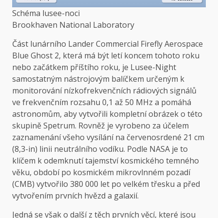
Schéma lusee-noci
Brookhaven National Laboratory
Část lunárního Lander Commercial Firefly Aerospace
Blue Ghost 2, která má být letí koncem tohoto roku
nebo začátkem příštího roku, je Lusee-Night
samostatným nástrojovým balíčkem určeným k
monitorování nízkofrekvenčních rádiových signálů
ve frekvenčním rozsahu 0,1 až 50 MHz a pomáhá
astronomům, aby vytvořili kompletní obrázek o této
skupině Spetrum. Rovněž je vyrobeno za účelem
zaznamenání všeho vysílání na červenosrdené 21 cm
(8,3-in) linii neutrálního vodíku. Podle NASA je to
klíčem k odemknutí tajemství kosmického temného
věku, období po kosmickém mikrovlnném pozadí
(CMB) vytvořilo 380 000 let po velkém třesku a před
vytvořením prvních hvězd a galaxií.
Jedná se však o další z těch prvních věcí, které jsou