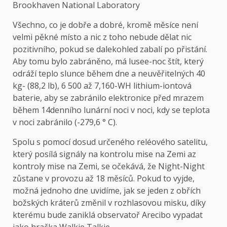
Brookhaven National Laboratory
Všechno, co je dobře a dobré, kromě měsíce není
velmi pěkné místo a nic z toho nebude dělat nic
pozitivního, pokud se dalekohled zabalí po přistání.
Aby tomu bylo zabráněno, má lusee-noc štít, který
odráží teplo slunce během dne a neuvěřitelných 40
kg- (88,2 lb), 6 500 až 7,160-WH lithium-iontová
baterie, aby se zabránilo elektronice před mrazem
během 14denního lunární noci v noci, kdy se teplota
v noci zabránilo (-279,6 ° C).
Spolu s pomocí dosud určeného reléového satelitu,
který posílá signály na kontrolu mise na Zemi az
kontroly mise na Zemi, se očekává, že Night-Night
zůstane v provozu až 18 měsíců. Pokud to vyjde,
možná jednoho dne uvidíme, jak se jeden z obřích
božských kráterů změnil v rozhlasovou misku, díky
kterému bude zaniklá observatoř Arecibo vypadat
jako hračka Walkie Talkie.