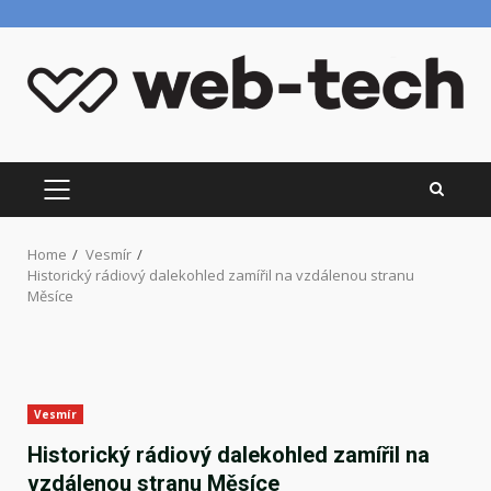
Skip
to
content
PRIMARY
MENU
Home
Vesmír
Historický rádiový dalekohled zamířil na vzdálenou stranu
Měsíce
Vesmír
Historický rádiový dalekohled zamířil na
vzdálenou stranu Měsíce