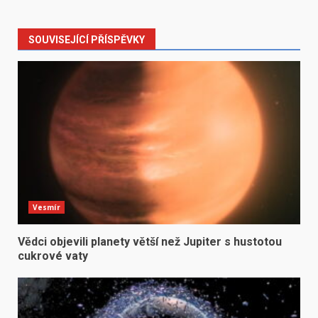
SOUVISEJÍCÍ PŘÍSPĚVKY
Vesmír
Vědci objevili planety větší než Jupiter s hustotou
cukrové vaty