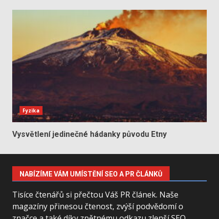
Fyzika
Vysvětlení jedinečné hádanky původu Etny
NABÍZÍME VÁM UMÍSTĚNÍ SEO A PR ČLÁNKŮ
Tisíce čtenářů si přečtou Váš PR článek. Naše
magazíny přinesou čtenost, zvýší podvědomí o
značce a také díky zpětnému odkazu zlepší SEO