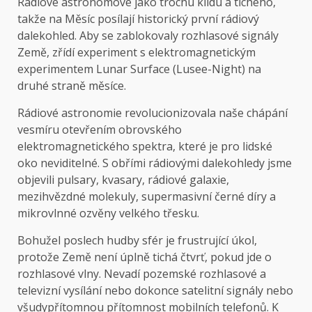
Rádiové astronomové jako trochu klidu a tichého,
takže na Měsíc posílají historický první rádiový
dalekohled. Aby se zablokovaly rozhlasové signály
Země, zřídí experiment s elektromagnetickým
experimentem Lunar Surface (Lusee-Night) na
druhé straně měsíce.
Rádiové astronomie revolucionizovala naše chápání
vesmíru otevřením obrovského
elektromagnetického spektra, které je pro lidské
oko neviditelné. S obřími rádiovými dalekohledy jsme
objevili pulsary, kvasary, rádiové galaxie,
mezihvězdné molekuly, supermasivní černé díry a
mikrovlnné ozvěny velkého třesku.
Bohužel poslech hudby sfér je frustrující úkol,
protože Země není úplně tichá čtvrť, pokud jde o
rozhlasové vlny. Nevadí pozemské rozhlasové a
televizní vysílání nebo dokonce satelitní signály nebo
všudypřítomnou přítomnost mobilních telefonů. K