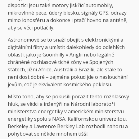
dispozici jsou také motory jiskřící automobily,
mikrovlnné pece, údery blesku, signály GPS, odrazy
mimo ionosféru a dokonce i ptačí hovno na anténě,
aby se věci potlačily.
Astronomové se to snaží obejít s elektronickými a
digitálními filtry a umístit dalekohledy do odlehlých
oblastí, jako je Goonhilly v Anglii nebo legálně
chráněné rozhlasové tiché zóny ve Spojených
státech, Jižní Africe, Austrálii a Brazílii, ale stále to
není dost dobré – zejména pokud jde o naslouchání
jevům, což je ekvivalent kosmického poklesu.
Místo toho, aby se pokusili porazit tento rozhlasový
hluk, se vědci a inženýři na Národní laboratoři
ministerstva energetiky v americkém ministerstvu
energetiky spolu s NASA, Kalifornskou univerzitou,
Berkeley a Lawrence Berkley Lab rozhodli nahoru a
pohybovat se někde mnohem tišší.