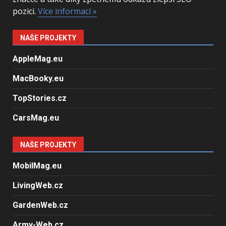
pozici.
Více informací »
NAŠE PROJEKTY
AppleMag.eu
MacBooky.eu
TopStories.cz
CarsMag.eu
NAŠE PROJEKTY
MobilMag.eu
LivingWeb.cz
GardenWeb.cz
Army-Web.cz