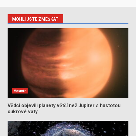
MOHLI JSTE ZMEŠKAT
Vesmír
Vědci objevili planety větší než Jupiter s hustotou
cukrové vaty