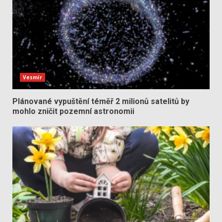
Vesmír
Plánované vypuštění téměř 2 milionů satelitů by
mohlo zničit pozemní astronomii