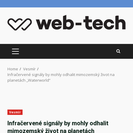
Skip
to
content
PRIMARY
MENU
Home
Vesmír
Infračervené signály by mohly odhalit mimozemský život na
planetách „Waterworld“
Vesmír
Infračervené signály by mohly odhalit
mimozemský život na planetách