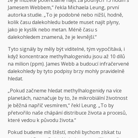
Jamesem Webbem,“ řekla Michaela Leung, první
autorka studie. „To je podobné nebo nižší, hodně,
kolik času dalekohledu budete muset najít plyny,
jako je kyslík nebo metan. Méně času s
dalekohledem znamená, že je levnější.“
Tyto signály by měly být viditelné, tým vypočítává, i
když koncentrace methylhalogenidu jsou až 10 dílů
na milion (ppm). James Webb a budoucí infračervené
dalekohledy by tyto podpisy brzy mohly pravidelně
hledat.
„Pokud začneme hledat methylhalogenidy na více
planetách, naznačuje by to, že mikrobiální životnost
je běžná napříč vesmírem,“ řekl Leung. „To by
přetvořilo naše chápání distribuce života a procesů,
které vedou k původu života.“
Pokud budeme mít štěstí, mohli bychom získat tu