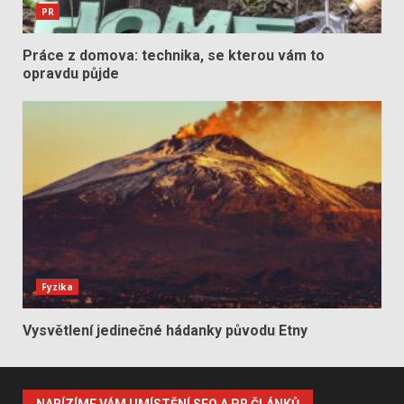
PR
Práce z domova: technika, se kterou vám to
opravdu půjde
Fyzika
Vysvětlení jedinečné hádanky původu Etny
NABÍZÍME VÁM UMÍSTĚNÍ SEO A PR ČLÁNKŮ