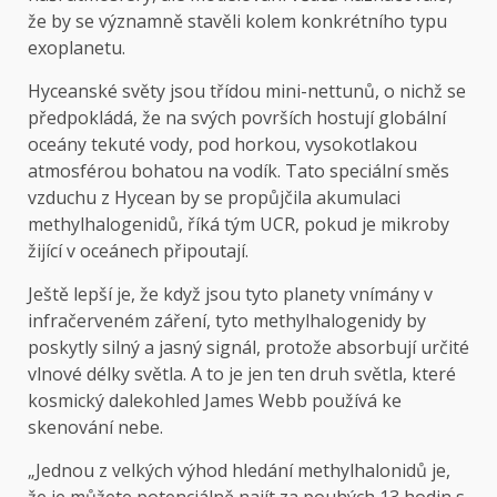
že by se významně stavěli kolem konkrétního typu
exoplanetu.
Hyceanské světy jsou třídou mini-nettunů, o nichž se
předpokládá, že na svých površích hostují globální
oceány tekuté vody, pod horkou, vysokotlakou
atmosférou bohatou na vodík. Tato speciální směs
vzduchu z Hycean by se propůjčila akumulaci
methylhalogenidů, říká tým UCR, pokud je mikroby
žijící v oceánech připoutají.
Ještě lepší je, že když jsou tyto planety vnímány v
infračerveném záření, tyto methylhalogenidy by
poskytly silný a jasný signál, protože absorbují určité
vlnové délky světla. A to je jen ten druh světla, které
kosmický dalekohled James Webb používá ke
skenování nebe.
„Jednou z velkých výhod hledání methylhalonidů je,
že je můžete potenciálně najít za pouhých 13 hodin s