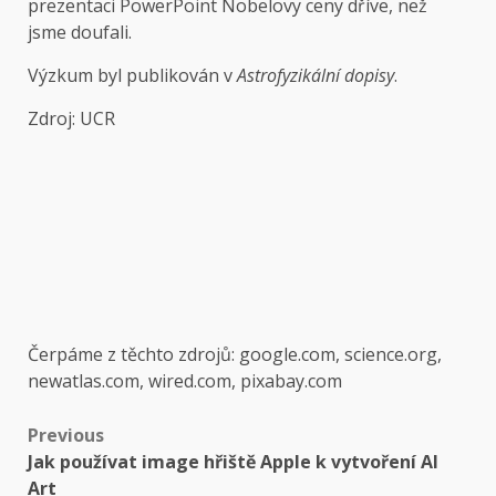
prezentaci PowerPoint Nobelovy ceny dříve, než
jsme doufali.
Výzkum byl publikován v
Astrofyzikální dopisy
.
Zdroj: UCR
Čerpáme z těchto zdrojů: google.com, science.org,
newatlas.com, wired.com, pixabay.com
Post
Previous
Jak používat image hřiště Apple k vytvoření AI
navigation
Art