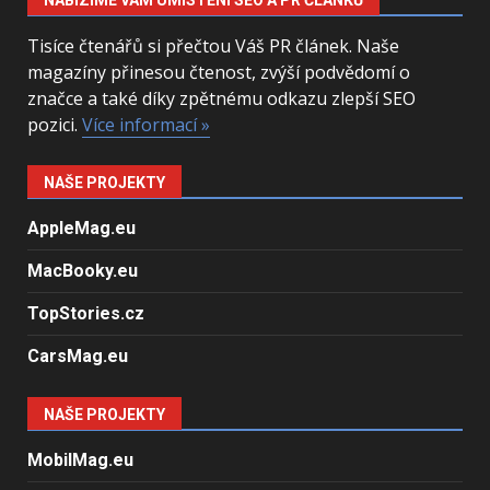
Tisíce čtenářů si přečtou Váš PR článek. Naše
magazíny přinesou čtenost, zvýší podvědomí o
značce a také díky zpětnému odkazu zlepší SEO
pozici.
Více informací »
NAŠE PROJEKTY
AppleMag.eu
MacBooky.eu
TopStories.cz
CarsMag.eu
NAŠE PROJEKTY
MobilMag.eu