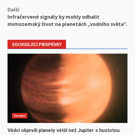
Další
Infračervené signály by mohly odhalit
mimozemský život na planetách „vodního světa“.
SOUVISEJÍCÍ PŘÍSPĚVKY
Vesmír
Vědci objevili planety větší než Jupiter s hustotou