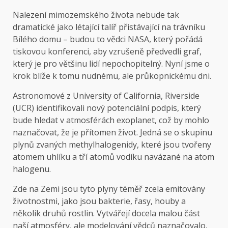
Nalezení mimozemského života nebude tak
dramatické jako létající talíř přistávající na trávníku
Bílého domu – budou to vědci NASA, který pořádá
tiskovou konferenci, aby vzrušeně předvedli graf,
který je pro většinu lidí nepochopitelný. Nyní jsme o
krok blíže k tomu nudnému, ale průkopnickému dni.
Astronomové z University of California, Riverside
(UCR) identifikovali nový potenciální podpis, který
bude hledat v atmosférách exoplanet, což by mohlo
naznačovat, že je přítomen život. Jedná se o skupinu
plynů zvaných methylhalogenidy, které jsou tvořeny
atomem uhlíku a tří atomů vodíku navázané na atom
halogenu.
Zde na Zemi jsou tyto plyny téměř zcela emitovány
životnostmi, jako jsou bakterie, řasy, houby a
několik druhů rostlin. Vytvářejí docela malou část
naší atmosféry, ale modelování vědců naznačovalo,