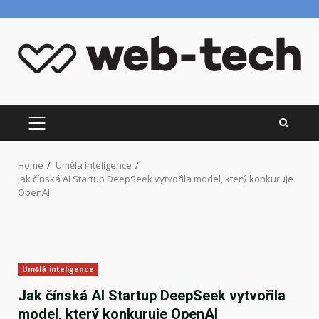
Skip
to
content
PRIMARY
MENU
Home
Umělá inteligence
Jak čínská AI Startup DeepSeek vytvořila model, který konkuruje
OpenAI
Umělá inteligence
Jak čínská AI Startup DeepSeek vytvořila
model, který konkuruje OpenAI