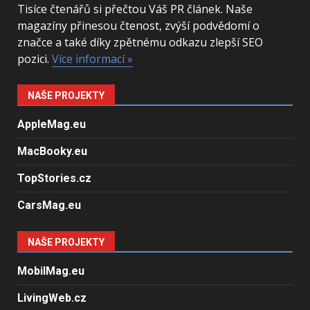
Tisíce čtenářů si přečtou Váš PR článek. Naše
magazíny přinesou čtenost, zvýší podvědomí o
značce a také díky zpětnému odkazu zlepší SEO
pozici.
Více informací »
NAŠE PROJEKTY
AppleMag.eu
MacBooky.eu
TopStories.cz
CarsMag.eu
NAŠE PROJEKTY
MobilMag.eu
LivingWeb.cz