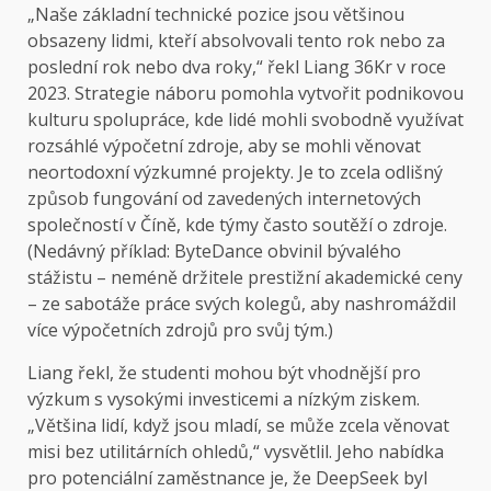
„Naše základní technické pozice jsou většinou
obsazeny lidmi, kteří absolvovali tento rok nebo za
poslední rok nebo dva roky,“ řekl Liang 36Kr v roce
2023. Strategie náboru pomohla vytvořit podnikovou
kulturu spolupráce, kde lidé mohli svobodně využívat
rozsáhlé výpočetní zdroje, aby se mohli věnovat
neortodoxní výzkumné projekty. Je to zcela odlišný
způsob fungování od zavedených internetových
společností v Číně, kde týmy často soutěží o zdroje.
(Nedávný příklad: ByteDance obvinil bývalého
stážistu – neméně držitele prestižní akademické ceny
– ze sabotáže práce svých kolegů, aby nashromáždil
více výpočetních zdrojů pro svůj tým.)
Liang řekl, že studenti mohou být vhodnější pro
výzkum s vysokými investicemi a nízkým ziskem.
„Většina lidí, když jsou mladí, se může zcela věnovat
misi bez utilitárních ohledů,“ vysvětlil. Jeho nabídka
pro potenciální zaměstnance je, že DeepSeek byl