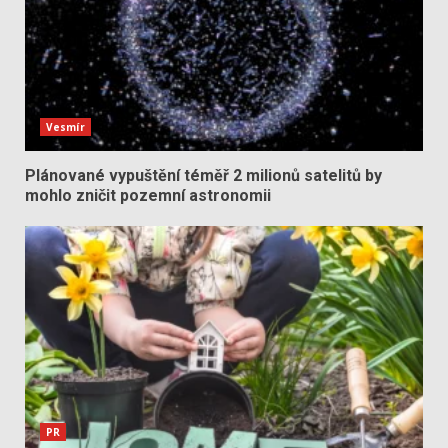
Vesmír
Plánované vypuštění téměř 2 milionů satelitů by
mohlo zničit pozemní astronomii
PR