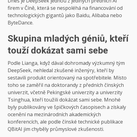
Dnes je DeepSeek jednou z jediných předních AI
firem v Číně, která se nespoléhá na financování od
technologických gigantů jako Baidu, Alibaba nebo
ByteDance.
Skupina mladých géniů, kteří
touží dokázat sami sebe
Podle Lianga, když dával dohromady výzkumný tým
DeepSeek, nehledal zkušené inženýry, kteří by
sestavili produkt orientovaný na spotřebitele. Místo
toho se zaměřil na doktorandy z předních čínských
univerzit, včetně Pekingské univerzity a univerzity
Tsinghua, kteří toužili dokázat sami sebe. Mnohé
byly publikovány ve špičkových časopisech a získaly
ocenění na mezinárodních akademických
konferencích, ale podle čínské technické publikace
QBitAI jim chyběly průmyslové zkušenosti.