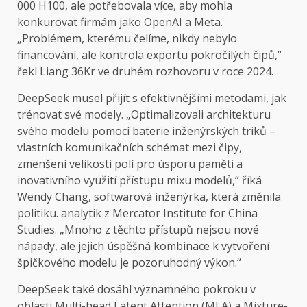
000 H100, ale potřebovala více, aby mohla
konkurovat firmám jako OpenAI a Meta.
„Problémem, kterému čelíme, nikdy nebylo
financování, ale kontrola exportu pokročilých čipů,“
řekl Liang 36Kr ve druhém rozhovoru v roce 2024.
DeepSeek musel přijít s efektivnějšími metodami, jak
trénovat své modely. „Optimalizovali architekturu
svého modelu pomocí baterie inženýrských triků –
vlastních komunikačních schémat mezi čipy,
zmenšení velikosti polí pro úsporu paměti a
inovativního využití přístupu mixu modelů,“ říká
Wendy Chang, softwarová inženýrka, která změnila
politiku. analytik z Mercator Institute for China
Studies. „Mnoho z těchto přístupů nejsou nové
nápady, ale jejich úspěšná kombinace k vytvoření
špičkového modelu je pozoruhodný výkon.“
DeepSeek také dosáhl významného pokroku v
oblasti Multi-head Latent Attention (MLA) a Mixture-