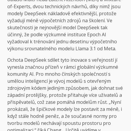
of-Experts, dvou technických návrhů, díky nimž jsou
modely DeepSeek nákladově efektivnější, protože
vyžadují méně výpočetních zdrojů na školení. Ve
skutečnosti je nejnovější model DeepSeek tak
účinný, že podle výzkumné instituce Epoch AI
vyžadoval k trénování jednu desetinu výpočetního
výkonu srovnatelného modelu Llama 3.1 od Meta.
Ochota DeepSeek sdílet tyto inovace s veřejností jí
vynesla značnou přízeň v rámci globální výzkumné
komunity AI. Pro mnoho čínských společností s
umělou inteligencí je vývoj modelů s otevřeným
zdrojovým kódem jediným způsobem, jak dohnat své
západní protějšky, protože přitahuje více uživatelů a
přispěvatelů, což zase pomáhá modelům růst. „Nyní
prokázali, že špičkové modely lze postavit za méně, i
když stále hodně peněz, a že současné normy pro
tvorbu modelů nechávají spoustu prostoru pro
optimalizaci,“ říká Chang. „Určitě uvidíme v