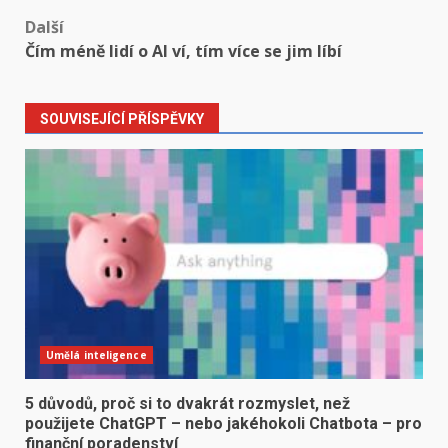
Další
Čím méně lidí o AI ví, tím více se jim líbí
SOUVISEJÍCÍ PŘÍSPĚVKY
Umělá inteligence
5 důvodů, proč si to dvakrát rozmyslet, než
použijete ChatGPT – nebo jakéhokoli Chatbota – pro
finanční poradenství