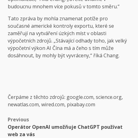
budoucnu mnohem více pokusů v tomto směru.“
Tato zpráva by mohla znamenat potíže pro
současné americké kontroly exportu, které se
zaměřují na vytváření úzkých míst v oblasti
výpočetních zdrojů. „Stávající odhady toho, jak velký
výpočetní výkon AI Čína má a čeho s tím může
dosáhnout, by mohly být vyvráceny,“ říká Chang.
Čerpáme z těchto zdrojů: google.com, science.org,
newatlas.com, wired.com, pixabay.com
Post
Previous
Operátor OpenAI umožňuje ChatGPT používat
navigation
web za vás