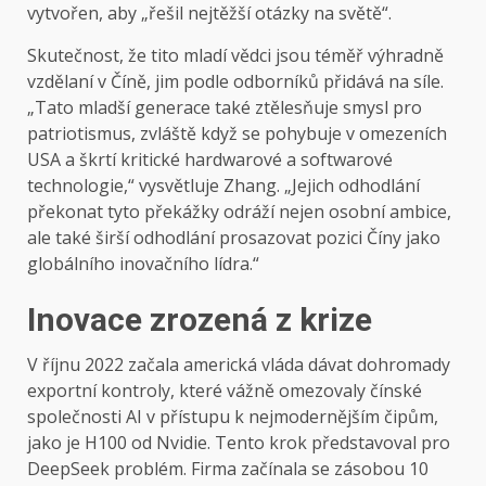
vytvořen, aby „řešil nejtěžší otázky na světě“.
Skutečnost, že tito mladí vědci jsou téměř výhradně
vzdělaní v Číně, jim podle odborníků přidává na síle.
„Tato mladší generace také ztělesňuje smysl pro
patriotismus, zvláště když se pohybuje v omezeních
USA a škrtí kritické hardwarové a softwarové
technologie,“ vysvětluje Zhang. „Jejich odhodlání
překonat tyto překážky odráží nejen osobní ambice,
ale také širší odhodlání prosazovat pozici Číny jako
globálního inovačního lídra.“
Inovace zrozená z krize
V říjnu 2022 začala americká vláda dávat dohromady
exportní kontroly, které vážně omezovaly čínské
společnosti AI v přístupu k nejmodernějším čipům,
jako je H100 od Nvidie. Tento krok představoval pro
DeepSeek problém. Firma začínala se zásobou 10