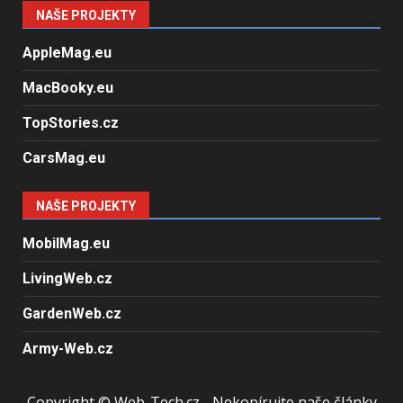
NAŠE PROJEKTY
AppleMag.eu
MacBooky.eu
TopStories.cz
CarsMag.eu
NAŠE PROJEKTY
MobilMag.eu
LivingWeb.cz
GardenWeb.cz
Army-Web.cz
Copyright © Web-Tech.cz - Nekopírujte naše články