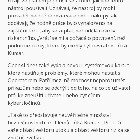
říkají, že plánem je poučit se z toho, jak lidé tento
nástroj používají. Uznávají, že nástroj by mohl
provádět nechtěné rezervace nebo nákupy, ale
dodávají, že hodně práce bylo vynaloženo na
zajištění toho, aby se zeptal, než udělá cokoliv
riskantního. „Vrátí se mi a požádá o potvrzení, než
podnikne kroky, které by mohly být nevratné,“ říká
Kumar.
OpenAI dnes také vydala novou „systémovou kartu“,
která nastiňuje problémy, které mohou nastat s
Operatorem. Patří mezi ně možnost neporozumět
příkazům nebo se odchýlit od toho, na co se uživatel
ptá; ke zneužití uživateli; nebo být cílem
kyberzločinců.
„Také to představuje neuvěřitelné množství
bezpečnostních problémů,“ říká Kumar. „Protože
vaše oblast vektoru útoku a oblast vektoru rizika se
značně zvětšují.“