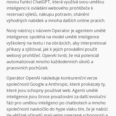
novou funkci ChatGPT, která využívá svou umělou
inteligenci k ovládání webového prohlížeče k
rezervaci výletů, nákupu potravin, shánění
výhodných nabídek a mnoha dalších online pracích.
Nový nástroj s názvem Operator je agentem umělé
inteligence: spoléhá na model umělé inteligence
vyškolený na textu i na obrázcích, aby interpretoval
příkazy a zjišťoval, jak k jejich provádění použít
webový prohlížeč. OpenAI tvrdí, že má potenciál
automatizovat mnoho každodenních úkolů a
pracovních pochůzek.
Operátor OpenAI následuje konkurenční verze
společností Google a Anthropic, které prokázaly ty,
které jsou schopny používat web. Agenti umělé
inteligence jsou široce považováni za další evoluční
fázi pro umělou inteligenci po chatbotech a mnoho
společností naskočilo do hype vlaku tím, že je nabízí.
Ve většině případů mají velmi omezené schopnosti a