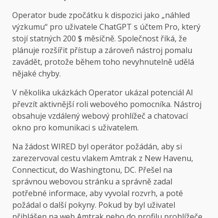
Operator bude zpočátku k dispozici jako „náhled
výzkumu“ pro uživatele ChatGPT s účtem Pro, který
stojí statných 200 $ měsíčně. Společnost říká, že
plánuje rozšířit přístup a zároveň nástroj pomalu
zavádět, protože během toho nevyhnutelně udělá
nějaké chyby.
V několika ukázkách Operator ukázal potenciál AI
převzít aktivnější roli webového pomocníka. Nástroj
obsahuje vzdálený webový prohlížeč a chatovací
okno pro komunikaci s uživatelem.
Na žádost WIRED byl operátor požádán, aby si
zarezervoval cestu vlakem Amtrak z New Havenu,
Connecticut, do Washingtonu, DC. Přešel na
správnou webovou stránku a správně zadal
potřebné informace, aby vyvolal rozvrh, a poté
požádal o další pokyny. Pokud by byl uživatel
přihlášen na web Amtrak nebo do profilu prohlížeče