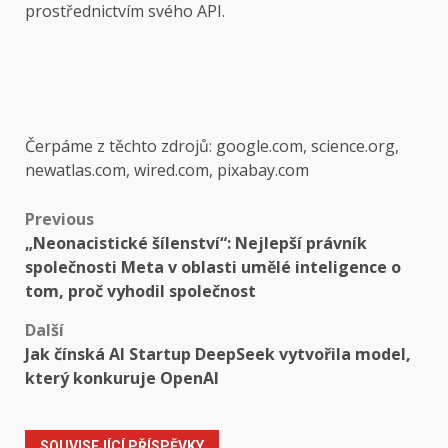
prostřednictvím svého API.
Čerpáme z těchto zdrojů: google.com, science.org,
newatlas.com, wired.com, pixabay.com
Post
Previous
„Neonacistické šílenství“: Nejlepší právník
navigation
společnosti Meta v oblasti umělé inteligence o
tom, proč vyhodil společnost
Další
Jak čínská AI Startup DeepSeek vytvořila model,
který konkuruje OpenAI
SOUVISEJÍCÍ PŘÍSPĚVKY