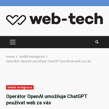
Skip
to
content
PRIMARY
MENU
Home
Umělá inteligence
Operátor OpenAI umožňuje ChatGPT používat web za vás
Umělá inteligence
Operátor OpenAI umožňuje ChatGPT
používat web za vás