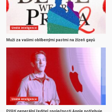
Umělá inteligence
Muži za vašimi oblíbenými pastmi na žízeň gayů
Umělá inteligence
Příští generální ředitel společnosti Apple potřebuje