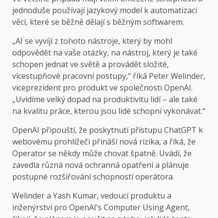
jednoduše používají jazykový model k automatizaci
věcí, které se běžně dělají s běžným softwarem.
„AI se vyvíjí z tohoto nástroje, který by mohl
odpovědět na vaše otázky, na nástroj, který je také
schopen jednat ve světě a provádět složité,
vícestupňové pracovní postupy,“ říká Peter Welinder,
viceprezident pro produkt ve společnosti OpenAI.
„Uvidíme velký dopad na produktivitu lidí – ale také
na kvalitu práce, kterou jsou lidé schopni vykonávat.“
OpenAI připouští, že poskytnutí přístupu ChatGPT k
webovému prohlížeči přináší nová rizika, a říká, že
Operator se někdy může chovat špatně. Uvádí, že
zavedla různá nová ochranná opatření a plánuje
postupné rozšiřování schopností operátora.
Welinder a Yash Kumar, vedoucí produktu a
inženýrství pro OpenAI’s Computer Using Agent,