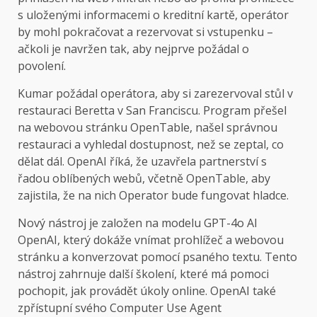
s uloženými informacemi o kreditní kartě, operátor
by mohl pokračovat a rezervovat si vstupenku –
ačkoli je navržen tak, aby nejprve požádal o
povolení.
Kumar požádal operátora, aby si zarezervoval stůl v
restauraci Beretta v San Franciscu. Program přešel
na webovou stránku OpenTable, našel správnou
restauraci a vyhledal dostupnost, než se zeptal, co
dělat dál. OpenAI říká, že uzavřela partnerství s
řadou oblíbených webů, včetně OpenTable, aby
zajistila, že na nich Operator bude fungovat hladce.
Nový nástroj je založen na modelu GPT-4o AI
OpenAI, který dokáže vnímat prohlížeč a webovou
stránku a konverzovat pomocí psaného textu. Tento
nástroj zahrnuje další školení, které má pomoci
pochopit, jak provádět úkoly online. OpenAI také
zpřístupní svého Computer Use Agent