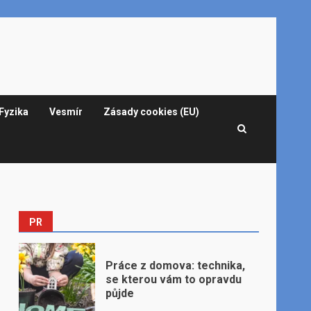
Fyzika
Vesmír
Zásady cookies (EU)
PR
Práce z domova: technika,
se kterou vám to opravdu
půjde