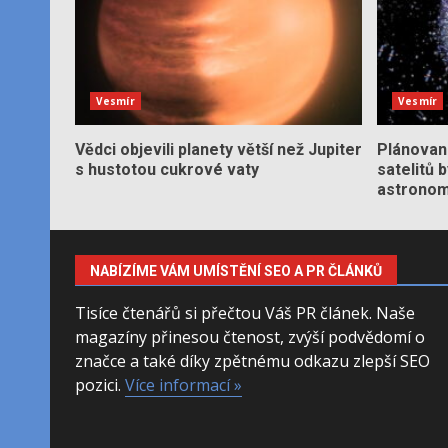
Vesmír
Vesmír
Vědci objevili planety větší než Jupiter
Plánované
s hustotou cukrové vaty
satelitů 
astronom
NABÍZÍME VÁM UMÍSTĚNÍ SEO A PR ČLÁNKŮ
Tisíce čtenářů si přečtou Váš PR článek. Naše
magazíny přinesou čtenost, zvýší podvědomí o
značce a také díky zpětnému odkazu zlepší SEO
pozici.
Více informací »