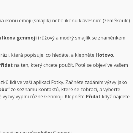
a ikonu emoji (smajlík) nebo ikonu klávesnice (zeměkoule)
a
Ikona genmoji
(růžový a modrý smajlík se znaménkem
rázi, která popisuje, co hledáte, a klepněte
Hotovo
.
Přidat
na ten, který chcete použít. Poté se objeví ve vašem
ků lidí ve vaší aplikaci Fotky. Začněte zadáním výzvy jako
obu“
ze seznamu kontaktů, které se zobrazí, a vyberte
ě výzvy vyplní různé Genmoji. Klepněte
Přidat
když najdete
it nové verze původního Genmoji.