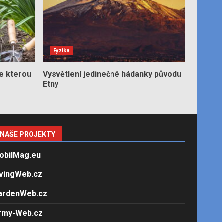
Fyzika
e kterou
Vysvětlení jedinečné hádanky původu
Etny
NAŠE PROJEKTY
obilMag.eu
ivingWeb.cz
ardenWeb.cz
rmy-Web.cz