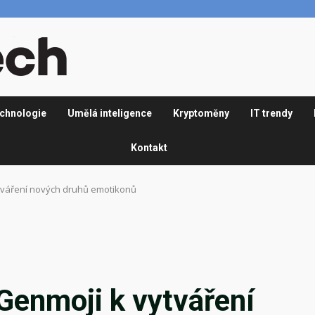
chnologie
Umělá inteligence
Kryptoměny
IT trendy
Kontakt
ytváření nových druhů emotikonů
Genmoji k vytváření