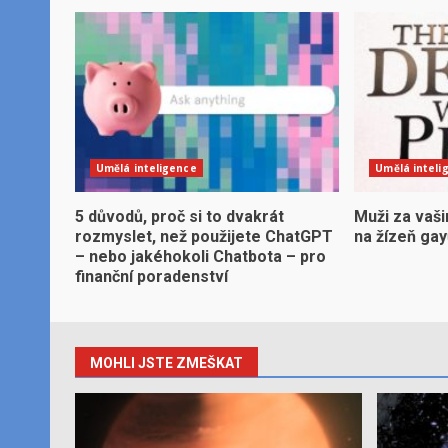
Umělá inteligence
Umělá inteli
5 důvodů, proč si to dvakrát
Muži za vaši
rozmyslet, než použijete ChatGPT
na žízeň ga
– nebo jakéhokoli Chatbota – pro
finanční poradenství
MOHLI JSTE ZMEŠKAT