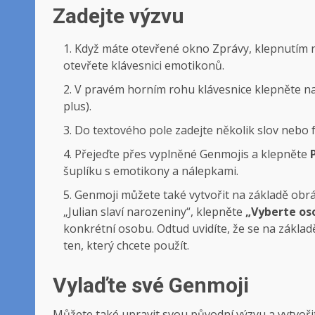
Zadejte výzvu
Když máte otevřené okno Zprávy, klepnutím n
otevřete klávesnici emotikonů.
V pravém horním rohu klávesnice klepněte n
plus).
Do textového pole zadejte několik slov nebo f
Přejeďte přes vyplněné Genmojis a klepněte
šuplíku s emotikony a nálepkami.
Genmoji můžete také vytvořit na základě obráz
„Julian slaví narozeniny“, klepněte
„Vyberte os
konkrétní osobu. Odtud uvidíte, že se na základ
ten, který chcete použít.
Vylaďte své Genmoji
Můžete také upravit svou původní výzvu a vytvoř