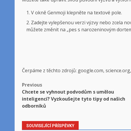
V okně Genmoji klepněte na textové pole.
Zadejte vylepšenou verzi výzvy nebo zcela nov
můžete změnit na „pes s narozeninovým dortem“
Čerpáme z těchto zdrojů: google.com, science.org
Post
Previous
Chcete se vyhnout podvodům s umělou
navigation
inteligencí? Vyzkoušejte tyto tipy od našich
odborníků
SOUVISEJÍCÍ PŘÍSPĚVKY