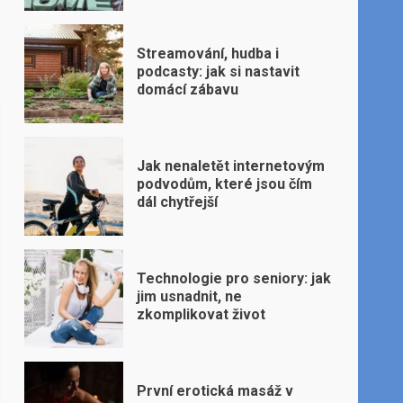
Streamování, hudba i
podcasty: jak si nastavit
domácí zábavu
Jak nenaletět internetovým
podvodům, které jsou čím
dál chytřejší
Technologie pro seniory: jak
jim usnadnit, ne
zkomplikovat život
První erotická masáž v