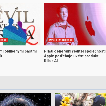
gence
Umělá inteligence
mi oblíbenými pastmi
Příští generální ředitel společnosti
yů
Apple potřebuje uvést produkt
Killer AI