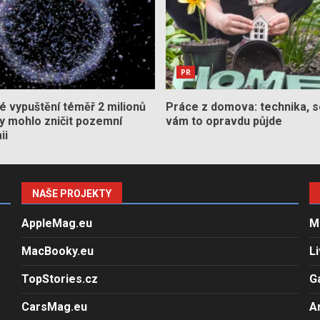
PR
 vypuštění téměř 2 milionů
Práce z domova: technika, s
by mohlo zničit pozemní
vám to opravdu půjde
ii
NAŠE PROJEKTY
AppleMag.eu
M
MacBooky.eu
L
TopStories.cz
G
CarsMag.eu
A