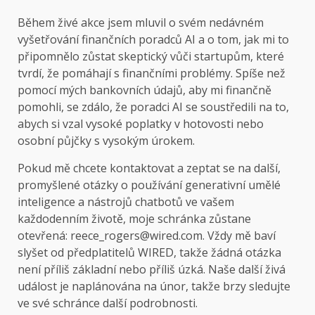
Během živé akce jsem mluvil o svém nedávném
vyšetřování finančních poradců AI a o tom, jak mi to
připomnělo zůstat skeptický vůči startupům, které
tvrdí, že pomáhají s finančními problémy. Spíše než
pomocí mých bankovních údajů, aby mi finančně
pomohli, se zdálo, že poradci AI se soustředili na to,
abych si vzal vysoké poplatky v hotovosti nebo
osobní půjčky s vysokým úrokem.
Pokud mě chcete kontaktovat a zeptat se na další,
promyšlené otázky o používání generativní umělé
inteligence a nástrojů chatbotů ve vašem
každodenním životě, moje schránka zůstane
otevřená: reece_rogers@wired.com. Vždy mě baví
slyšet od předplatitelů WIRED, takže žádná otázka
není příliš základní nebo příliš úzká. Naše další živá
událost je naplánována na únor, takže brzy sledujte
ve své schránce další podrobnosti.