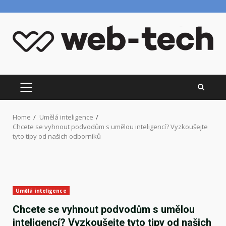
Skip
to
content
PRIMARY
MENU
Home
Umělá inteligence
Chcete se vyhnout podvodům s umělou inteligencí? Vyzkoušejte
tyto tipy od našich odborníků
Umělá inteligence
Chcete se vyhnout podvodům s umělou
inteligencí? Vyzkoušejte tyto tipy od našich