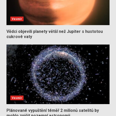
Vesmír
Vědci objevili planety větší než Jupiter s hustotou
cukrové vaty
Vesmír
Plánované vypuštění téměř 2 milionů satelitů by
mohlo zničit pozemní astronomii