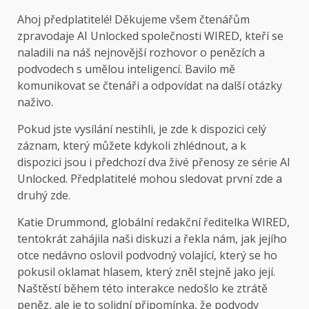
Ahoj předplatitelé! Děkujeme všem čtenářům
zpravodaje AI Unlocked společnosti WIRED, kteří se
naladili na náš nejnovější rozhovor o penězích a
podvodech s umělou inteligencí. Bavilo mě
komunikovat se čtenáři a odpovídat na další otázky
naživo.
Pokud jste vysílání nestihli, je zde k dispozici celý
záznam, který můžete kdykoli zhlédnout, a k
dispozici jsou i předchozí dva živé přenosy ze série AI
Unlocked. Předplatitelé mohou sledovat první zde a
druhý zde.
Katie Drummond, globální redakční ředitelka WIRED,
tentokrát zahájila naši diskuzi a řekla nám, jak jejího
otce nedávno oslovil podvodný volající, který se ho
pokusil oklamat hlasem, který zněl stejně jako její.
Naštěstí během této interakce nedošlo ke ztrátě
peněz, ale je to solidní připomínka, že podvody