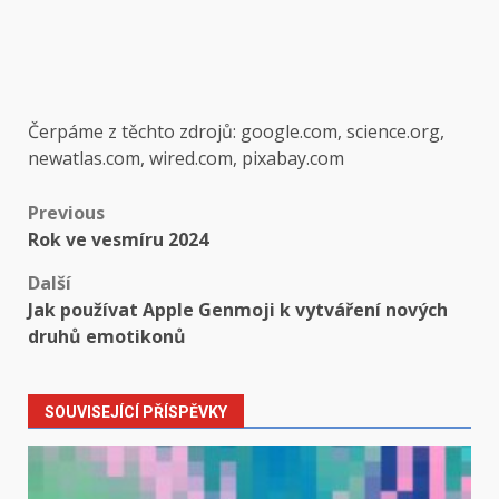
Čerpáme z těchto zdrojů: google.com, science.org,
newatlas.com, wired.com, pixabay.com
Post
Previous
Rok ve vesmíru 2024
navigation
Další
Jak používat Apple Genmoji k vytváření nových
druhů emotikonů
SOUVISEJÍCÍ PŘÍSPĚVKY