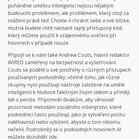
poháněné umělou inteligencí nejsou nějakým
budoucím problémem, ale problémem, který stojí za
zvážení právě teď. Chcete-li chránit sebe a své blízké,
možná budete chtít nastavit tajný přístupový kód,
který můžete použít k vzájemnému ověření při
hovorech v případě nouze.
Připojil se k nám také Andrew Couts, hlavní redaktor
WIRED zaměřený na bezpečnost a vyšetřování.
Couts se podělil o své postřehy o různých přístupech
používaných podvodníky, včetně toho, jak různé
skupiny nyní používají nástroje založené na umělé
inteligenci k hluboce falešným živým videím a přimějí
lidi o peníze. Připomněl divákům, aby věnovali
pozornost metodám sociálního inženýrství, které
podvodníci často používají, jako je vytváření pocitu
naléhavosti nebo vybízení, abyste o tom nikomu
neřekli. Podrobněji se o podvodných hovorech AI
můžete dozvědět zde.