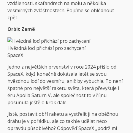
vzdálenosti, skafandrech na molu a několika
vesmírných zvláštnostech. Pojďme se ohlédnout
zpět.
Orbit Země
Hvězdná loď přichází pro zachycení
SpaceX
Jedno z největších prvenství v roce 2024 přišlo od
SpaceX, když konečně dokázala letět se svou
hvězdnou lodí do vesmíru, aniž by vybuchla. To není
špatné pro největší raketu světa, která převyšuje i
éru Apolla Saturn V, ale společnost to v říjnu
posunula ještě o krok dále.
Jistě, postavit obří raketu a vystřelit ji na oběžnou
dráhu je v pořádku, ale co takhle udělat něco
opravdu působivého? Odpověď SpaceX „podrž mi