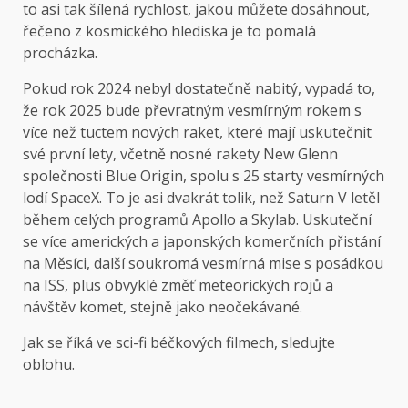
to asi tak šílená rychlost, jakou můžete dosáhnout,
řečeno z kosmického hlediska je to pomalá
procházka.
Pokud rok 2024 nebyl dostatečně nabitý, vypadá to,
že rok 2025 bude převratným vesmírným rokem s
více než tuctem nových raket, které mají uskutečnit
své první lety, včetně nosné rakety New Glenn
společnosti Blue Origin, spolu s 25 starty vesmírných
lodí SpaceX. To je asi dvakrát tolik, než Saturn V letěl
během celých programů Apollo a Skylab. Uskuteční
se více amerických a japonských komerčních přistání
na Měsíci, další soukromá vesmírná mise s posádkou
na ISS, plus obvyklé změť meteorických rojů a
návštěv komet, stejně jako neočekávané.
Jak se říká ve sci-fi béčkových filmech, sledujte
oblohu.