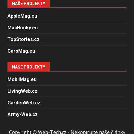
NAŠE PROJEKTY
AppleMag.eu
MacBooky.eu
TopStories.cz
CarsMag.eu
NAŠE PROJEKTY
MobilMag.eu
LivingWeb.cz
GardenWeb.cz
Army-Web.cz
Copyright © Web-Tech.cz - Nekopírujte naše články