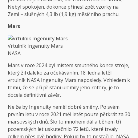
Nebyl spokojen, dokonce přinesl zpět vzorky na
Zemi – slušných 4,3 lb (1,9 kg) měsíčního prachu.
Mars
Vrtulník Ingenuity Mars
NASA
Mars v roce 2024 byl místem smutného konce stroje,
který žil daleko za očekáváním. 18. ledna letěl
vrtulník NASA Ingenuity Mars naposledy. Vzhledem k
tomu, že se při přistání ulomily jeho rotory, je to
docela definitivní závěr.
Ne že by Ingenuity neměl dobré směny. Po svém
prvním letu v roce 2021 měl letět pouze pětkrát za 30
marsovských dnů. Šlo to mnohem dál a během tří
pozemských let uskutečnilo 72 letů, které trvaly
celkem přes dvě hodiny. Pokud by to nestačilo, NASA