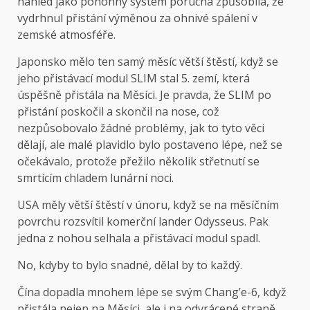
náhled jako pohonný systém porucha způsobila, že
vydrhnul přistání výměnou za ohnivé spálení v
zemské atmosféře.
Japonsko mělo ten samý měsíc větší štěstí, když se
jeho přistávací modul SLIM stal 5. zemí, která
úspěšně přistála na Měsíci. Je pravda, že SLIM po
přistání poskočil a skončil na nose, což
nezpůsobovalo žádné problémy, jak to tyto věci
dělají, ale malé plavidlo bylo postaveno lépe, než se
očekávalo, protože přežilo několik střetnutí se
smrtícím chladem lunární noci.
USA měly větší štěstí v únoru, když se na měsíčním
povrchu rozsvítil komerční lander Odysseus. Pak
jedna z nohou selhala a přistávací modul spadl.
No, kdyby to bylo snadné, dělal by to každý.
Čína dopadla mnohem lépe se svým Chang’e-6, když
přistála nejen na Měsíci, ale i na odvrácené straně.