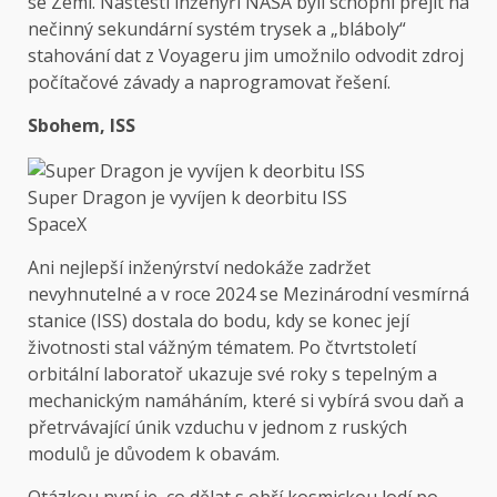
se Zemí. Naštěstí inženýři NASA byli schopni přejít na
nečinný sekundární systém trysek a „bláboly“
stahování dat z Voyageru jim umožnilo odvodit zdroj
počítačové závady a naprogramovat řešení.
Sbohem, ISS
Super Dragon je vyvíjen k deorbitu ISS
SpaceX
Ani nejlepší inženýrství nedokáže zadržet
nevyhnutelné a v roce 2024 se Mezinárodní vesmírná
stanice (ISS) dostala do bodu, kdy se konec její
životnosti stal vážným tématem. Po čtvrtstoletí
orbitální laboratoř ukazuje své roky s tepelným a
mechanickým namáháním, které si vybírá svou daň a
přetrvávající únik vzduchu v jednom z ruských
modulů je důvodem k obavám.
Otázkou nyní je, co dělat s obří kosmickou lodí po