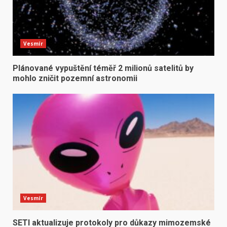
Vesmír
Plánované vypuštění téměř 2 milionů satelitů by
mohlo zničit pozemní astronomii
Vesmír
SETI aktualizuje protokoly pro důkazy mimozemské