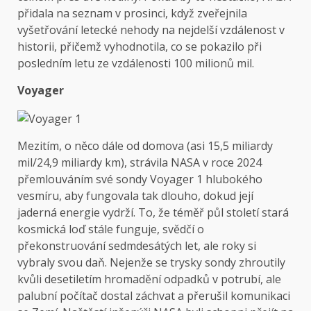
přidala na seznam v prosinci, když zveřejnila
vyšetřování letecké nehody na nejdelší vzdálenost v
historii, přičemž vyhodnotila, co se pokazilo při
posledním letu ze vzdálenosti 100 milionů mil.
Voyager
Mezitím, o něco dále od domova (asi 15,5 miliardy
mil/24,9 miliardy km), strávila NASA v roce 2024
přemlouváním své sondy Voyager 1 hlubokého
vesmíru, aby fungovala tak dlouho, dokud její
jaderná energie vydrží. To, že téměř půl století stará
kosmická loď stále funguje, svědčí o
překonstruování sedmdesátých let, ale roky si
vybraly svou daň. Nejenže se trysky sondy zhroutily
kvůli desetiletím hromadění odpadků v potrubí, ale
palubní počítač dostal záchvat a přerušil komunikaci