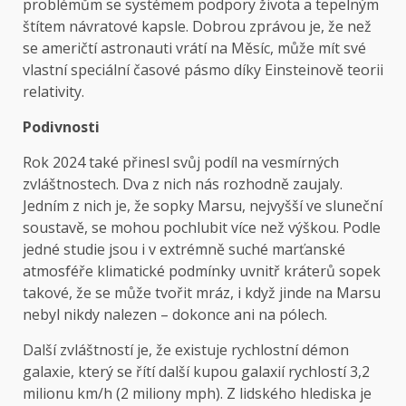
problémům se systémem podpory života a tepelným
štítem návratové kapsle. Dobrou zprávou je, že než
se američtí astronauti vrátí na Měsíc, může mít své
vlastní speciální časové pásmo díky Einsteinově teorii
relativity.
Podivnosti
Rok 2024 také přinesl svůj podíl na vesmírných
zvláštnostech. Dva z nich nás rozhodně zaujaly.
Jedním z nich je, že sopky Marsu, nejvyšší ve sluneční
soustavě, se mohou pochlubit více než výškou. Podle
jedné studie jsou i v extrémně suché marťanské
atmosféře klimatické podmínky uvnitř kráterů sopek
takové, že se může tvořit mráz, i když jinde na Marsu
nebyl nikdy nalezen – dokonce ani na pólech.
Další zvláštností je, že existuje rychlostní démon
galaxie, který se řítí další kupou galaxií rychlostí 3,2
milionu km/h (2 miliony mph). Z lidského hlediska je