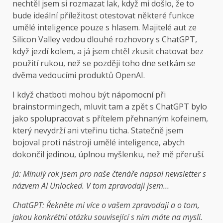
nechtěl jsem si rozmazat lak, když mi došlo, že to
bude ideální příležitost otestovat některé funkce
umělé inteligence pouze s hlasem. Majitelé aut ze
Silicon Valley vedou dlouhé rozhovory s ChatGPT,
když jezdí kolem, a já jsem chtěl zkusit chatovat bez
použití rukou, než se později toho dne setkám se
dvěma vedoucími produktů OpenAI.
I když chatboti mohou být nápomocní při
brainstormingech, mluvit tam a zpět s ChatGPT bylo
jako spolupracovat s přítelem přehnaným kofeinem,
který nevydrží ani vteřinu ticha. Statečně jsem
bojoval proti nástroji umělé inteligence, abych
dokončil jedinou, úplnou myšlenku, než mě přeruší.
Já: Minulý rok jsem pro naše čtenáře napsal newsletter s
názvem AI Unlocked. V tom zpravodaji jsem…
ChatGPT: Řekněte mi více o vašem zpravodaji a o tom,
jakou konkrétní otázku související s ním máte na mysli.