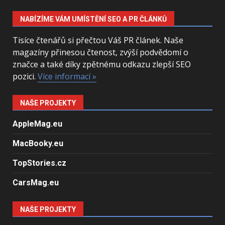
NABÍZÍME VÁM UMÍSTĚNÍ SEO A PR ČLÁNKŮ
Tisíce čtenářů si přečtou Váš PR článek. Naše
magazíny přinesou čtenost, zvýší podvědomí o
značce a také díky zpětnému odkazu zlepší SEO
pozici.
Více informací »
NAŠE PROJEKTY
AppleMag.eu
MacBooky.eu
TopStories.cz
CarsMag.eu
NAŠE PROJEKTY