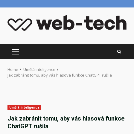
Skip
to
content
PRIMARY
MENU
Home
Umělá inteligence
Jak zabránit tomu, aby vás hlasová funkce ChatGPT rušila
Umělá inteligence
Jak zabránit tomu, aby vás hlasová funkce
ChatGPT rušila