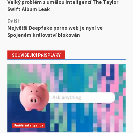
Velký problém s umělou inteligencí The Taylor
navigation
Swift Album Leak
Další
Největší Deepfake porno web je nyní ve
Spojeném království blokován
SOUVISEJÍCÍ PŘÍSPĚVKY
Umělá inteligence