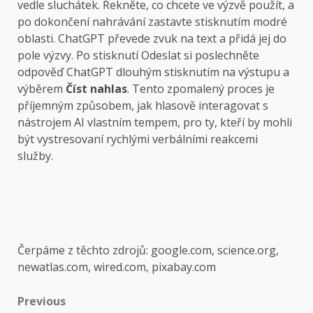
vedle sluchátek. Řekněte, co chcete ve výzvě použít, a
po dokončení nahrávání zastavte stisknutím modré
oblasti. ChatGPT převede zvuk na text a přidá jej do
pole výzvy. Po stisknutí Odeslat si poslechněte
odpověď ChatGPT dlouhým stisknutím na výstupu a
výběrem
Číst nahlas
. Tento zpomalený proces je
příjemným způsobem, jak hlasově interagovat s
nástrojem AI vlastním tempem, pro ty, kteří by mohli
být vystresovaní rychlými verbálními reakcemi
služby.
Čerpáme z těchto zdrojů: google.com, science.org,
newatlas.com, wired.com, pixabay.com
Post
Previous