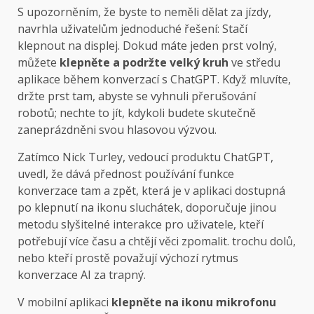
S upozorněním, že byste to neměli dělat za jízdy,
navrhla uživatelům jednoduché řešení: Stačí
klepnout na displej. Dokud máte jeden prst volný,
můžete
klepněte a podržte velký kruh
ve středu
aplikace během konverzací s ChatGPT. Když mluvíte,
držte prst tam, abyste se vyhnuli přerušování
robotů; nechte to jít, kdykoli budete skutečně
zaneprázdněni svou hlasovou výzvou.
Zatímco Nick Turley, vedoucí produktu ChatGPT,
uvedl, že dává přednost používání funkce
konverzace tam a zpět, která je v aplikaci dostupná
po klepnutí na ikonu sluchátek, doporučuje jinou
metodu slyšitelné interakce pro uživatele, kteří
potřebují více času a chtějí věci zpomalit. trochu dolů,
nebo kteří prostě považují výchozí rytmus
konverzace AI za trapný.
V mobilní aplikaci
klepněte na ikonu mikrofonu