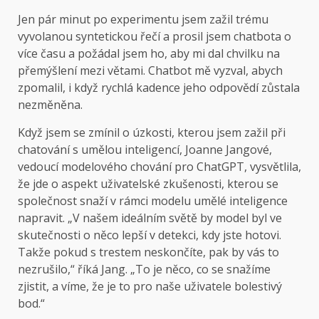
Jen pár minut po experimentu jsem zažil trému
vyvolanou syntetickou řečí a prosil jsem chatbota o
více času a požádal jsem ho, aby mi dal chvilku na
přemýšlení mezi větami. Chatbot mě vyzval, abych
zpomalil, i když rychlá kadence jeho odpovědí zůstala
nezměněna.
Když jsem se zmínil o úzkosti, kterou jsem zažil při
chatování s umělou inteligencí, Joanne Jangové,
vedoucí modelového chování pro ChatGPT, vysvětlila,
že jde o aspekt uživatelské zkušenosti, kterou se
společnost snaží v rámci modelu umělé inteligence
napravit. „V našem ideálním světě by model byl ve
skutečnosti o něco lepší v detekci, kdy jste hotovi.
Takže pokud s trestem neskončíte, pak by vás to
nezrušilo,“ říká Jang. „To je něco, co se snažíme
zjistit, a víme, že je to pro naše uživatele bolestivý
bod.“