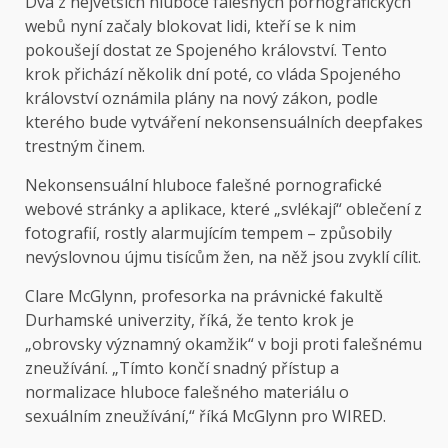
Dva z největších hluboce falešných pornografických
webů nyní začaly blokovat lidi, kteří se k nim
pokoušejí dostat ze Spojeného království. Tento
krok přichází několik dní poté, co vláda Spojeného
království oznámila plány na nový zákon, podle
kterého bude vytváření nekonsensuálních deepfakes
trestným činem.
Nekonsensuální hluboce falešné pornografické
webové stránky a aplikace, které „svlékají“ oblečení z
fotografií, rostly alarmujícím tempem – způsobily
nevýslovnou újmu tisícům žen, na něž jsou zvyklí cílit.
Clare McGlynn, profesorka na právnické fakultě
Durhamské univerzity, říká, že tento krok je
„obrovsky významný okamžik“ v boji proti falešnému
zneužívání. „Tímto končí snadný přístup a
normalizace hluboce falešného materiálu o
sexuálním zneužívání,“ říká McGlynn pro WIRED.