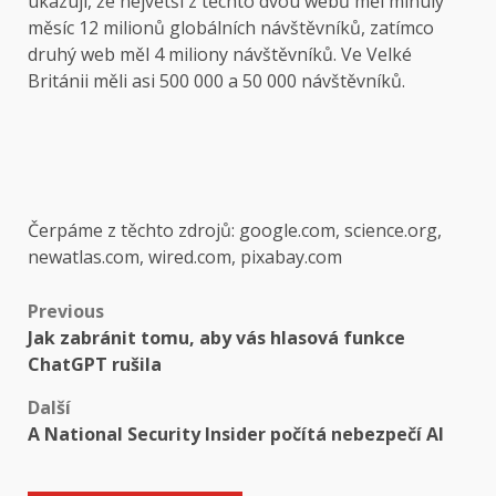
ukazují, že největší z těchto dvou webů měl minulý
měsíc 12 milionů globálních návštěvníků, zatímco
druhý web měl 4 miliony návštěvníků. Ve Velké
Británii měli asi 500 000 a 50 000 návštěvníků.
Čerpáme z těchto zdrojů: google.com, science.org,
newatlas.com, wired.com, pixabay.com
Post
Previous
Jak zabránit tomu, aby vás hlasová funkce
navigation
ChatGPT rušila
Další
A National Security Insider počítá nebezpečí AI