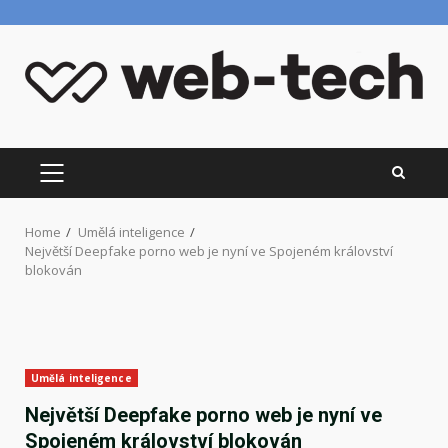
Skip
to
content
PRIMARY
MENU
Home
Umělá inteligence
Největší Deepfake porno web je nyní ve Spojeném království
blokován
Umělá inteligence
Největší Deepfake porno web je nyní ve
Spojeném království blokován