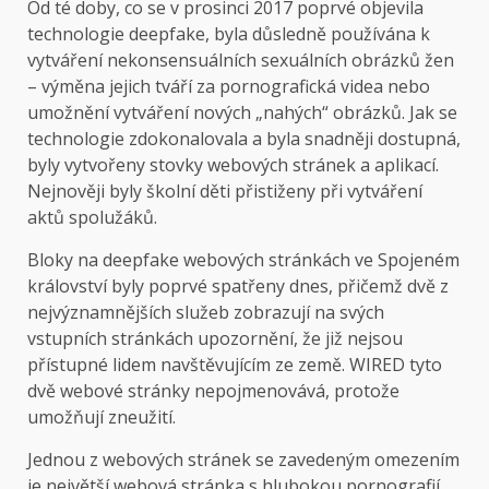
Od té doby, co se v prosinci 2017 poprvé objevila
technologie deepfake, byla důsledně používána k
vytváření nekonsensuálních sexuálních obrázků žen
– výměna jejich tváří za pornografická videa nebo
umožnění vytváření nových „nahých“ obrázků. Jak se
technologie zdokonalovala a byla snadněji dostupná,
byly vytvořeny stovky webových stránek a aplikací.
Nejnověji byly školní děti přistiženy při vytváření
aktů spolužáků.
Bloky na deepfake webových stránkách ve Spojeném
království byly poprvé spatřeny dnes, přičemž dvě z
nejvýznamnějších služeb zobrazují na svých
vstupních stránkách upozornění, že již nejsou
přístupné lidem navštěvujícím ze země. WIRED tyto
dvě webové stránky nepojmenovává, protože
umožňují zneužití.
Jednou z webových stránek se zavedeným omezením
je největší webová stránka s hlubokou pornografií,