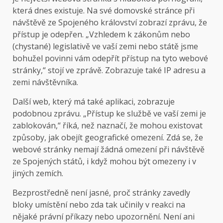
která dnes existuje. Na své domovské stránce při
návštěvě ze Spojeného království zobrazí zprávu, že
přístup je odepřen. „Vzhledem k zákonům nebo
(chystané) legislativě ve vaší zemi nebo státě jsme
bohužel povinni vám odepřít přístup na tyto webové
stránky,“ stojí ve zprávě. Zobrazuje také IP adresu a
zemi návštěvníka.
Další web, který má také aplikaci, zobrazuje
podobnou zprávu. „Přístup ke službě ve vaší zemi je
zablokován,“ říká, než naznačí, že mohou existovat
způsoby, jak obejít geografické omezení. Zdá se, že
webové stránky nemají žádná omezení při návštěvě
ze Spojených států, i když mohou být omezeny i v
jiných zemích.
Bezprostředně není jasné, proč stránky zavedly
bloky umístění nebo zda tak učinily v reakci na
nějaké právní příkazy nebo upozornění. Není ani