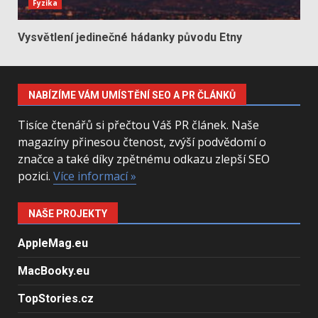
Fyzika
Vysvětlení jedinečné hádanky původu Etny
NABÍZÍME VÁM UMÍSTĚNÍ SEO A PR ČLÁNKŮ
Tisíce čtenářů si přečtou Váš PR článek. Naše
magazíny přinesou čtenost, zvýší podvědomí o
značce a také díky zpětnému odkazu zlepší SEO
pozici.
Více informací »
NAŠE PROJEKTY
AppleMag.eu
MacBooky.eu
TopStories.cz