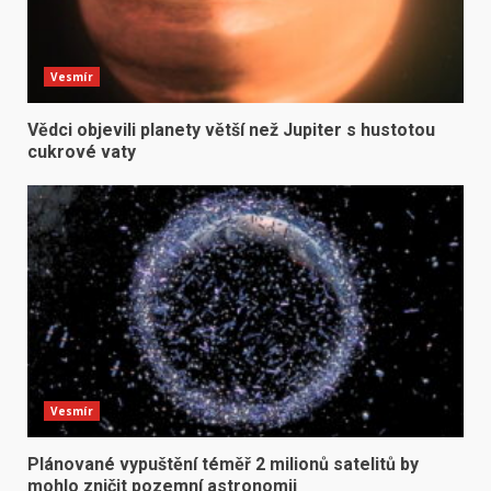
Vesmír
Vědci objevili planety větší než Jupiter s hustotou
cukrové vaty
Vesmír
Plánované vypuštění téměř 2 milionů satelitů by
mohlo zničit pozemní astronomii