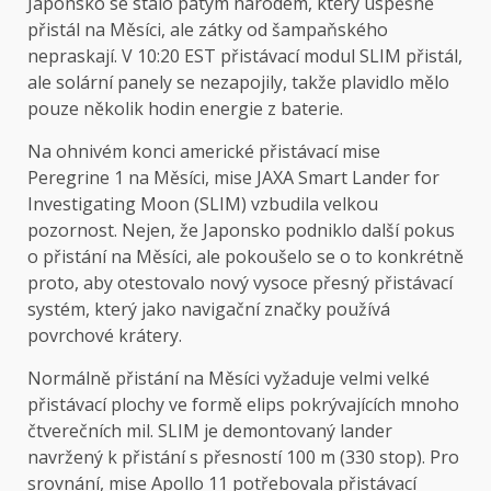
Japonsko se stalo pátým národem, který úspěšně
přistál na Měsíci, ale zátky od šampaňského
nepraskají. V 10:20 EST přistávací modul SLIM přistál,
ale solární panely se nezapojily, takže plavidlo mělo
pouze několik hodin energie z baterie.
Na ohnivém konci americké přistávací mise
Peregrine 1 na Měsíci, mise JAXA Smart Lander for
Investigating Moon (SLIM) vzbudila velkou
pozornost. Nejen, že Japonsko podniklo další pokus
o přistání na Měsíci, ale pokoušelo se o to konkrétně
proto, aby otestovalo nový vysoce přesný přistávací
systém, který jako navigační značky používá
povrchové krátery.
Normálně přistání na Měsíci vyžaduje velmi velké
přistávací plochy ve formě elips pokrývajících mnoho
čtverečních mil. SLIM je demontovaný lander
navržený k přistání s přesností 100 m (330 stop). Pro
srovnání, mise Apollo 11 potřebovala přistávací