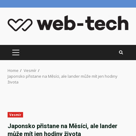
Skip
to
content
PRIMARY
MENU
Home
Vesmír
Japonsko přistane na Měsíci, ale lander může mít jen hodiny
života
Vesmír
Japonsko přistane na Měsíci, ale lander
může mít jen hodiny života