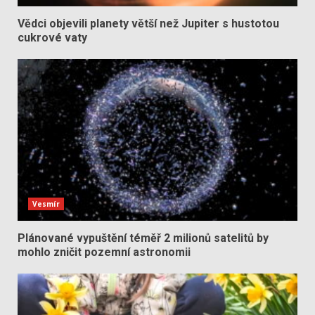
Vědci objevili planety větší než Jupiter s hustotou
cukrové vaty
Vesmír
Plánované vypuštění téměř 2 milionů satelitů by
mohlo zničit pozemní astronomii