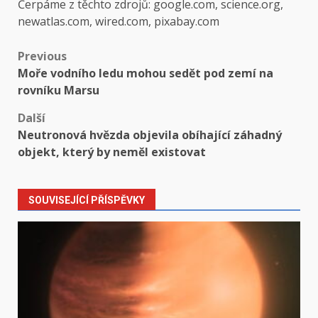
Čerpáme z těchto zdrojů: google.com, science.org,
newatlas.com, wired.com, pixabay.com
Post
Previous
Moře vodního ledu mohou sedět pod zemí na
navigation
rovníku Marsu
Další
Neutronová hvězda objevila obíhající záhadný
objekt, který by neměl existovat
SOUVISEJÍCÍ PŘÍSPĚVKY