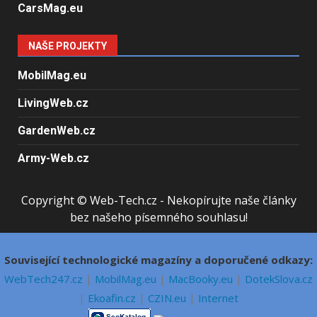
CarsMag.eu
NAŠE PROJEKTY
MobilMag.eu
LivingWeb.cz
GardenWeb.cz
Army-Web.cz
Copyright © Web-Tech.cz - Nekopírujte naše články
bez našeho písemného souhlasu!
Související technologické magazíny a doporučené odkazy:
WebTech247.cz
|
MobilMag.eu
|
MacBooky.eu
|
DotekSlova.cz
|
Ekoafin.cz
|
CZIN.eu
|
Internet