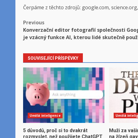
Čerpáme z těchto zdrojů: google.com, science.org
Post
Previous
Konverzační editor fotografií společnosti Goo
navigation
je vzácný funkce AI, kterou lidé skutečně použ
SOUVISEJÍCÍ PŘÍSPĚVKY
Umělá inteligence
Umělá inteli
5 důvodů, proč si to dvakrát
Muži za vaši
rozmyslet, než použijete ChatGPT
na žízeň ga