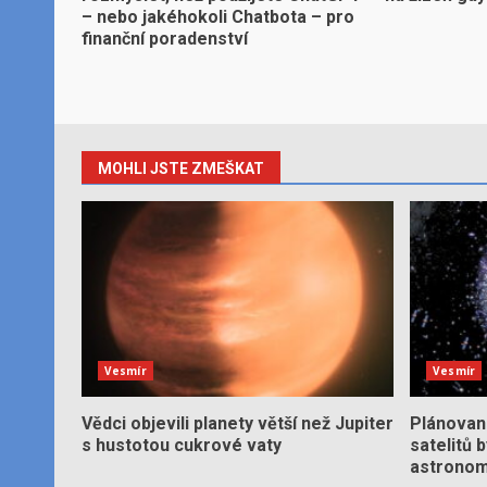
– nebo jakéhokoli Chatbota – pro
finanční poradenství
MOHLI JSTE ZMEŠKAT
Vesmír
Vesmír
Vědci objevili planety větší než Jupiter
Plánované
s hustotou cukrové vaty
satelitů 
astronom