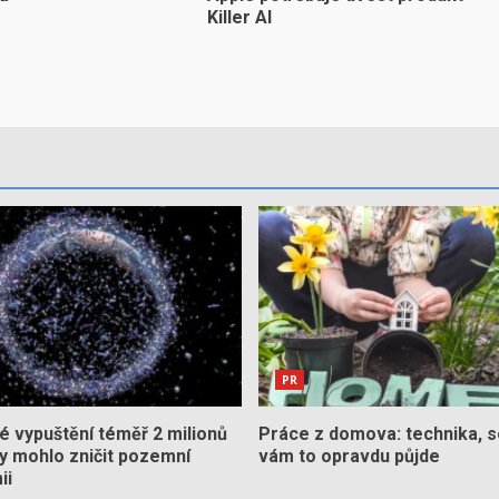
Killer AI
PR
 vypuštění téměř 2 milionů
Práce z domova: technika, s
by mohlo zničit pozemní
vám to opravdu půjde
ii