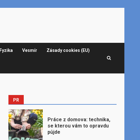
Fyzika
Vesmír
Zásady cookies (EU)
PR
Práce z domova: technika,
se kterou vám to opravdu
půjde