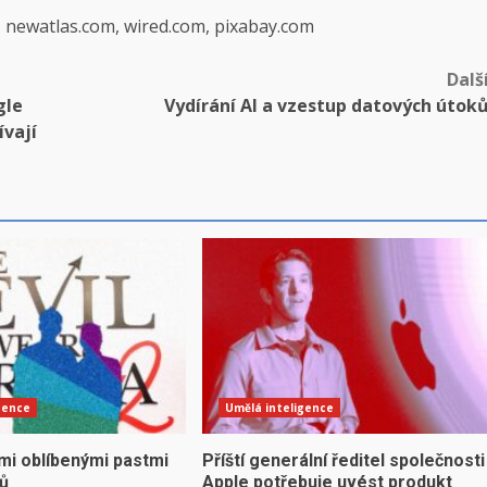
, newatlas.com, wired.com, pixabay.com
Dalš
gle
Vydírání AI a vzestup datových útok
ívají
gence
Umělá inteligence
mi oblíbenými pastmi
Příští generální ředitel společnosti
yů
Apple potřebuje uvést produkt