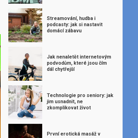
Streamování, hudba i
podcasty: jak si nastavit
domácí zábavu
Jak nenaletět internetovým
podvodům, které jsou čím
dál chytřejší
Technologie pro seniory: jak
jim usnadnit, ne
zkomplikovat život
První erotická masáž v