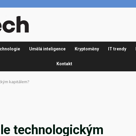
chnologie
Umělá inteligence
Kryptoměny
IT trendy
Kontakt
gickým kapitálem?
tále technologickým