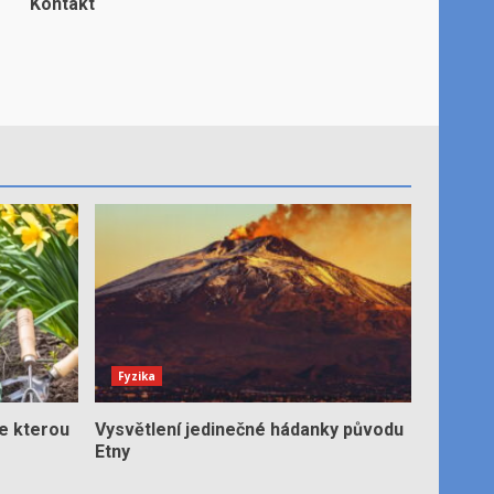
Kontakt
Fyzika
e kterou
Vysvětlení jedinečné hádanky původu
Etny