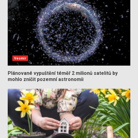
Vesmír
Plánované vypuštění téměř 2 milionů satelitů by
mohlo zničit pozemní astronomii