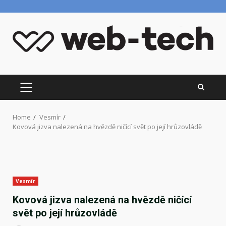
Skip
to
content
PRIMARY
MENU
Home
Vesmír
Kovová jizva nalezená na hvězdě ničící svět po její hrůzovládě
Vesmír
Kovová jizva nalezená na hvězdě ničící
svět po její hrůzovládě