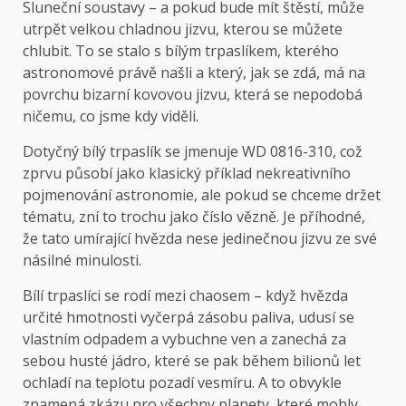
Sluneční soustavy – a pokud bude mít štěstí, může
utrpět velkou chladnou jizvu, kterou se můžete
chlubit. To se stalo s bílým trpaslíkem, kterého
astronomové právě našli a který, jak se zdá, má na
povrchu bizarní kovovou jizvu, která se nepodobá
ničemu, co jsme kdy viděli.
Dotyčný bílý trpaslík se jmenuje WD 0816-310, což
zprvu působí jako klasický příklad nekreativního
pojmenování astronomie, ale pokud se chceme držet
tématu, zní to trochu jako číslo vězně. Je příhodné,
že tato umírající hvězda nese jedinečnou jizvu ze své
násilné minulosti.
Bílí trpaslíci se rodí mezi chaosem – když hvězda
určité hmotnosti vyčerpá zásobu paliva, udusí se
vlastním odpadem a vybuchne ven a zanechá za
sebou husté jádro, které se pak během bilionů let
ochladí na teplotu pozadí vesmíru. A to obvykle
znamená zkázu pro všechny planety, které mohly