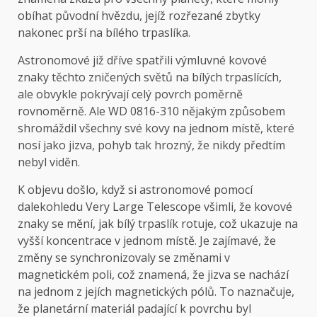
obíhat původní hvězdu, jejíž rozřezané zbytky
nakonec prší na bílého trpaslíka.
Astronomové již dříve spatřili výmluvné kovové
znaky těchto zničených světů na bílých trpaslících,
ale obvykle pokrývají celý povrch poměrně
rovnoměrně. Ale WD 0816-310 nějakým způsobem
shromáždil všechny své kovy na jednom místě, které
nosí jako jizva, pohyb tak hrozný, že nikdy předtím
nebyl viděn.
K objevu došlo, když si astronomové pomocí
dalekohledu Very Large Telescope všimli, že kovové
znaky se mění, jak bílý trpaslík rotuje, což ukazuje na
vyšší koncentrace v jednom místě. Je zajímavé, že
změny se synchronizovaly se změnami v
magnetickém poli, což znamená, že jizva se nachází
na jednom z jejích magnetických pólů. To naznačuje,
že planetární materiál padající k povrchu byl