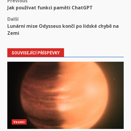
Post
Previous
Jak používat funkci paměti ChatGPT
navigation
Další
Lunární mise Odysseus končí po lidské chybě na
Zemi
SOUVISEJÍCÍ PŘÍSPĚVKY
Vesmír