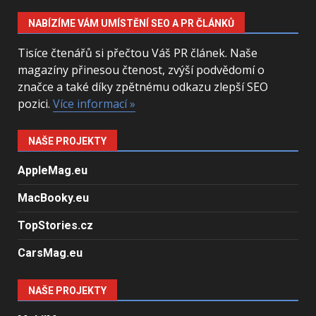
NABÍZÍME VÁM UMÍSTĚNÍ SEO A PR ČLÁNKŮ
Tisíce čtenářů si přečtou Váš PR článek. Naše
magazíny přinesou čtenost, zvýší podvědomí o
značce a také díky zpětnému odkazu zlepší SEO
pozici.
Více informací »
NAŠE PROJEKTY
AppleMag.eu
MacBooky.eu
TopStories.cz
CarsMag.eu
NAŠE PROJEKTY