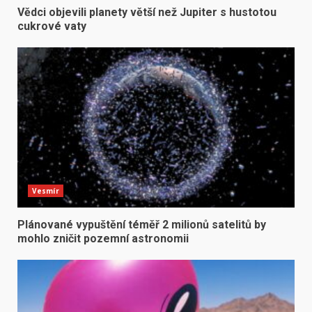
Vědci objevili planety větší než Jupiter s hustotou
cukrové vaty
Vesmír
Plánované vypuštění téměř 2 milionů satelitů by
mohlo zničit pozemní astronomii