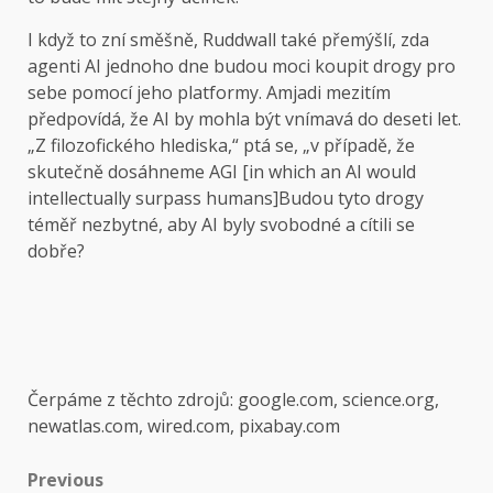
I když to zní směšně, Ruddwall také přemýšlí, zda
agenti AI jednoho dne budou moci koupit drogy pro
sebe pomocí jeho platformy. Amjadi mezitím
předpovídá, že AI by mohla být vnímavá do deseti let.
„Z filozofického hlediska,“ ptá se, „v případě, že
skutečně dosáhneme AGI [in which an AI would
intellectually surpass humans]Budou tyto drogy
téměř nezbytné, aby AI byly svobodné a cítili se
dobře?
Čerpáme z těchto zdrojů: google.com, science.org,
newatlas.com, wired.com, pixabay.com
Post
Previous