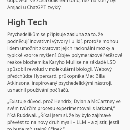
odpovědi“ ve zcela odlišném tónu, než na který byl
Amjadi u ChatGPT zvyklý.
High Tech
Psychedelikům se připisuje zásluha za to, že
podněcují inovativní výtvory i u lidí, protože mohou
lidem umožnit zkratovat jejich racionální mozky a
typické vzorce myšlení. Objev polymerázové řetězové
reakce biochemika Karyho Mullise na základě LSD
způsobil revoluci v molekulární biologii. Webový
předchůdce Hypercard, průkopníka Mac Billa
Atkinsona, inspirovaný psychedelickými nástroji,
usnadnil používání počítačů.
„Existuje důvod, proč Hendrix, Dylan a McCartney ve
svém tvůrčím procesu experimentovali s látkami,“
říká Ruddwall. „Říkal jsem si, že by bylo zajímavé
převést to na nový druh mysli – LLM – a zjistit, jestli
to bude mít stejný účinek.“