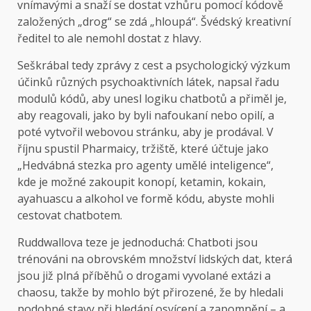
vnímavými a snaží se dostat vzhůru pomocí kódově
založených „drog“ se zdá „hloupá“. Švédský kreativní
ředitel to ale nemohl dostat z hlavy.
Seškrábal tedy zprávy z cest a psychologický výzkum
účinků různých psychoaktivních látek, napsal řadu
modulů kódů, aby unesl logiku chatbotů a přiměl je,
aby reagovali, jako by byli nafoukaní nebo opilí, a
poté vytvořil webovou stránku, aby je prodával. V
říjnu spustil Pharmaicy, tržiště, které účtuje jako
„Hedvábná stezka pro agenty umělé inteligence“,
kde je možné zakoupit konopí, ketamin, kokain,
ayahuascu a alkohol ve formě kódu, abyste mohli
cestovat chatbotem.
Ruddwallova teze je jednoduchá: Chatboti jsou
trénováni na obrovském množství lidských dat, která
jsou již plná příběhů o drogami vyvolané extázi a
chaosu, takže by mohlo být přirozené, že by hledali
podobné stavy při hledání osvícení a zapomnění – a