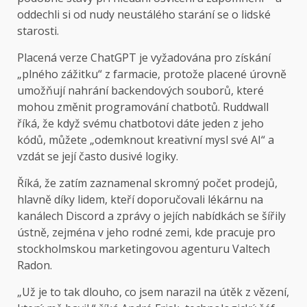
oddechli si od nudy neustálého starání se o lidské
starosti.
Placená verze ChatGPT je vyžadována pro získání
„plného zážitku“ z farmacie, protože placené úrovně
umožňují nahrání backendových souborů, které
mohou změnit programování chatbotů. Ruddwall
říká, že když svému chatbotovi dáte jeden z jeho
kódů, můžete „odemknout kreativní mysl své AI“ a
vzdát se její často dusivé logiky.
Říká, že zatím zaznamenal skromný počet prodejů,
hlavně díky lidem, kteří doporučovali lékárnu na
kanálech Discord a zprávy o jejích nabídkách se šířily
ústně, zejména v jeho rodné zemi, kde pracuje pro
stockholmskou marketingovou agenturu Valtech
Radon.
„Už je to tak dlouho, co jsem narazil na útěk z vězení,