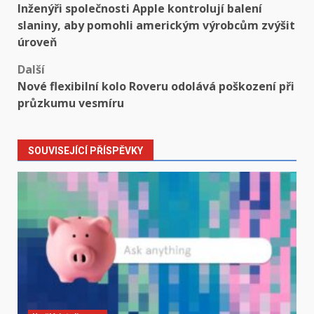
Inženýři společnosti Apple kontrolují balení
navigation
slaniny, aby pomohli americkým výrobcům zvýšit
úroveň
Další
Nové flexibilní kolo Roveru odolává poškození při
průzkumu vesmíru
SOUVISEJÍCÍ PŘÍSPĚVKY