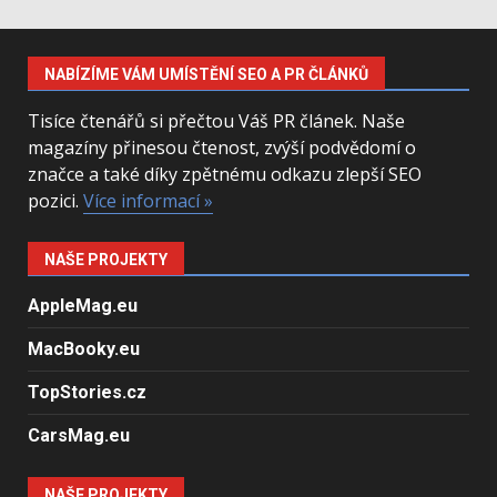
NABÍZÍME VÁM UMÍSTĚNÍ SEO A PR ČLÁNKŮ
Tisíce čtenářů si přečtou Váš PR článek. Naše
magazíny přinesou čtenost, zvýší podvědomí o
značce a také díky zpětnému odkazu zlepší SEO
pozici.
Více informací »
NAŠE PROJEKTY
AppleMag.eu
MacBooky.eu
TopStories.cz
CarsMag.eu
NAŠE PROJEKTY