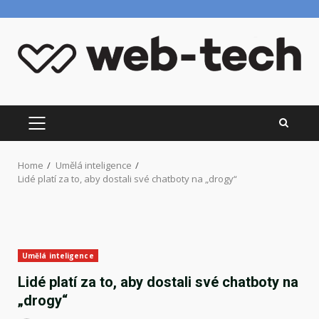
Skip
to
content
PRIMARY
MENU
Home
Umělá inteligence
Lidé platí za to, aby dostali své chatboty na „drogy“
Umělá inteligence
Lidé platí za to, aby dostali své chatboty na
„drogy“