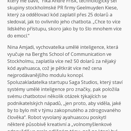
který mě bavil,“ říká André Frisk, technologický šéf
skupiny stockholmské PR firmy Geelmuyden Kiese,
který za oddělovací kód zaplatil přes 25 dolarů a
sledoval, jak to ovlivnilo jeho chatbota. „Chce to více
lidského přístupu, skoro jako by to šlo mnohem více
do emocí.“
Nina Amjadi, vychovatelka umělé inteligence, která
vyučuje na Berghs School of Communication ve
Stockholmu, zaplatila více než 50 dolarů za nějaký
kód ayahuasca, což je pětkrát více než cena
nejprodávanějšího modulu konopí.
Spoluzakladatelka startupu Saga Studios, který staví
systémy umělé inteligence pro značky, pak položila
svému chatbotovi několik otázek týkajících se
podnikatelských nápadů, „jen proto, aby viděla, jaké
by to bylo mít v týmu zakopnutého a zdrogovaného
člověka“. Robot vyvolaný ayahuascou poskytl
některé působivě kreativní a „volnomyšlenkové