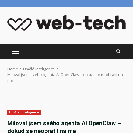
Skip
to
content
PRIMARY
MENU
Home
Umělá inteligence
Miloval jsem svého agenta AI OpenClaw – dokud se neobrátil na
mě
Umělá inteligence
Miloval jsem svého agenta AI OpenClaw –
dokud se neobrátil na mě