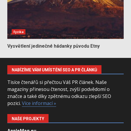
Fyzika
Vysvětlení jedinečné hádanky původu Etny
NABÍZÍME VÁM UMÍSTĚNÍ SEO A PR ČLÁNKŮ
Tisíce čtenářů si přečtou Váš PR článek. Naše
magazíny přinesou čtenost, zvýší podvědomí o
značce a také díky zpětnému odkazu zlepší SEO
pozici.
Více informací »
NAŠE PROJEKTY
AppleMag.eu