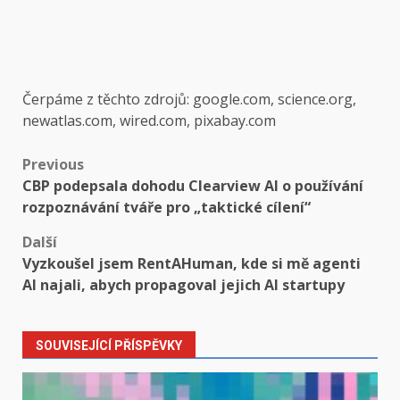
Čerpáme z těchto zdrojů: google.com, science.org,
newatlas.com, wired.com, pixabay.com
Post
Previous
CBP podepsala dohodu Clearview AI o používání
navigation
rozpoznávání tváře pro „taktické cílení“
Další
Vyzkoušel jsem RentAHuman, kde si mě agenti
AI najali, abych propagoval jejich AI startupy
SOUVISEJÍCÍ PŘÍSPĚVKY