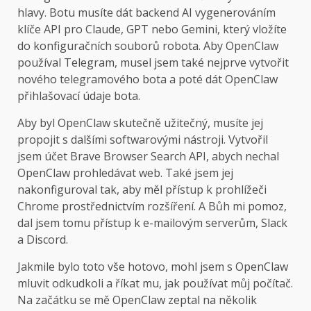
hlavy. Botu musíte dát backend AI vygenerováním
klíče API pro Claude, GPT nebo Gemini, který vložíte
do konfiguračních souborů robota. Aby OpenClaw
používal Telegram, musel jsem také nejprve vytvořit
nového telegramového bota a poté dát OpenClaw
přihlašovací údaje bota.
Aby byl OpenClaw skutečně užitečný, musíte jej
propojit s dalšími softwarovými nástroji. Vytvořil
jsem účet Brave Browser Search API, abych nechal
OpenClaw prohledávat web. Také jsem jej
nakonfiguroval tak, aby měl přístup k prohlížeči
Chrome prostřednictvím rozšíření. A Bůh mi pomoz,
dal jsem tomu přístup k e-mailovým serverům, Slack
a Discord.
Jakmile bylo toto vše hotovo, mohl jsem s OpenClaw
mluvit odkudkoli a říkat mu, jak používat můj počítač.
Na začátku se mě OpenClaw zeptal na několik