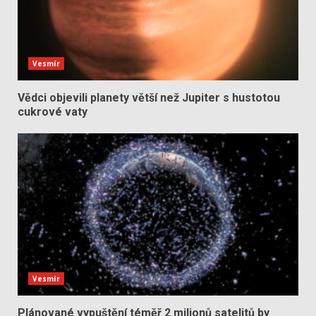
Vesmír
Vědci objevili planety větší než Jupiter s hustotou
cukrové vaty
Vesmír
Plánované vypuštění téměř 2 milionů satelitů by