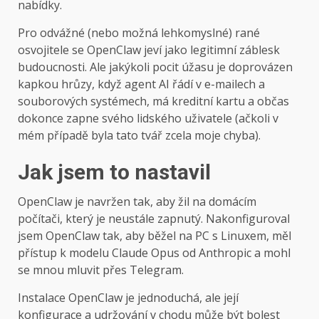
nabídky.
Pro odvážné (nebo možná lehkomyslné) rané
osvojitele se OpenClaw jeví jako legitimní záblesk
budoucnosti. Ale jakýkoli pocit úžasu je doprovázen
kapkou hrůzy, když agent AI řádí v e-mailech a
souborových systémech, má kreditní kartu a občas
dokonce zapne svého lidského uživatele (ačkoli v
mém případě byla tato tvář zcela moje chyba).
Jak jsem to nastavil
OpenClaw je navržen tak, aby žil na domácím
počítači, který je neustále zapnutý. Nakonfiguroval
jsem OpenClaw tak, aby běžel na PC s Linuxem, měl
přístup k modelu Claude Opus od Anthropic a mohl
se mnou mluvit přes Telegram.
Instalace OpenClaw je jednoduchá, ale její
konfigurace a udržování v chodu může být bolest