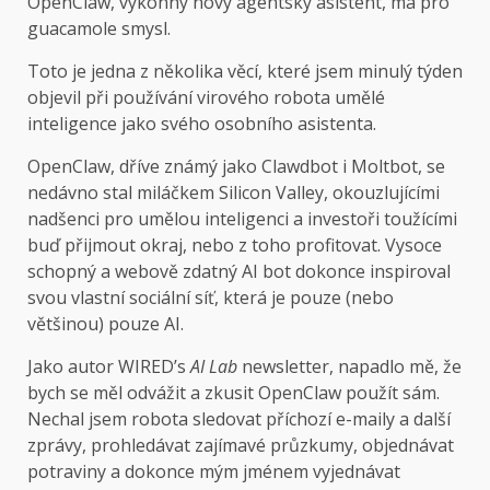
OpenClaw, výkonný nový agentský asistent, má pro
guacamole smysl.
Toto je jedna z několika věcí, které jsem minulý týden
objevil při používání virového robota umělé
inteligence jako svého osobního asistenta.
OpenClaw, dříve známý jako Clawdbot i Moltbot, se
nedávno stal miláčkem Silicon Valley, okouzlujícími
nadšenci pro umělou inteligenci a investoři toužícími
buď přijmout okraj, nebo z toho profitovat. Vysoce
schopný a webově zdatný AI bot dokonce inspiroval
svou vlastní sociální síť, která je pouze (nebo
většinou) pouze AI.
Jako autor WIRED’s
AI Lab
newsletter, napadlo mě, že
bych se měl odvážit a zkusit OpenClaw použít sám.
Nechal jsem robota sledovat příchozí e-maily a další
zprávy, prohledávat zajímavé průzkumy, objednávat
potraviny a dokonce mým jménem vyjednávat