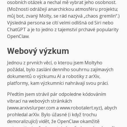
osobních otázek a nechal mě vybrat jeho osobnost.
(Možnosti odrážejí anarchickou atmosféru projektu;
můj bot, zvaný Molty, se rád nazývá „chaos gremlin“.)
Výsledná persona se cítí velmi odlišná od Siri nebo
ChatGPT a je to jedno z tajemství prchavé popularity
OpenClaw.
Webový výzkum
Jednou z prvních věcí, o kterou jsem Moltyho
požádal, bylo zaslání denního souhrnu zajímavých
dokumentů o výzkumu AI a robotiky z arXiv,
platformy, kam výzkumníci nahrávají svou práci.
Předtím jsem strávil pár odpoledne kódováním
vibrací na webových stránkách
(www.arxivslurper.com a www.robotalert.xyz), abych
prohledal arXiv. Bylo úžasné (i když trochu
demoralizující) vidět, že OpenClaw okamžitě