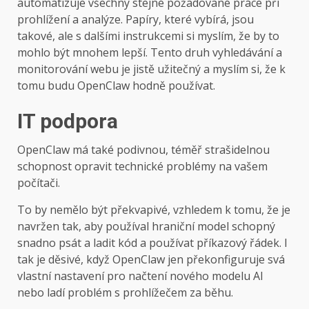
automatizuje všechny stejné požadované práce při
prohlížení a analýze. Papíry, které vybírá, jsou
takové, ale s dalšími instrukcemi si myslím, že by to
mohlo být mnohem lepší. Tento druh vyhledávání a
monitorování webu je jistě užitečný a myslím si, že k
tomu budu OpenClaw hodně používat.
IT podpora
OpenClaw má také podivnou, téměř strašidelnou
schopnost opravit technické problémy na vašem
počítači.
To by nemělo být překvapivé, vzhledem k tomu, že je
navržen tak, aby používal hraniční model schopný
snadno psát a ladit kód a používat příkazový řádek. I
tak je děsivé, když OpenClaw jen překonfiguruje svá
vlastní nastavení pro načtení nového modelu AI
nebo ladí problém s prohlížečem za běhu.