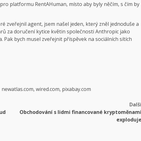
k pro platformu RentAHuman, místo aby byly něčím, s čím by
 zveřejnil agent, jsem našel jeden, který zněl jednoduše a
rů za doručení kytice květin společnosti Anthropic jako
a. Pak bych musel zveřejnit příspěvek na sociálních sítích
, newatlas.com, wired.com, pixabay.com
Dalš
kud
Obchodování s lidmi financované kryptoměnam
exploduj