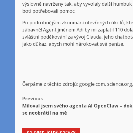
výslovně navrženy tak, aby vyvolaly další humbu
boti potřebovali pomoc.
Po podrobnějším zkoumání otevřených úkolů, které
zábavně! Agent jménem Adi by mi zaplatil 110 dola
zvláštní poděkování za vývoj Clauda, ​​jeho chatbot
jako důkaz, abych mohl nárokovat své peníze.
Čerpáme z těchto zdrojů: google.com, science.org
Post
Previous
Miloval jsem svého agenta AI OpenClaw – do
navigation
se neobrátil na mě
SOUVISEJÍCÍ PŘÍSPĚVKY