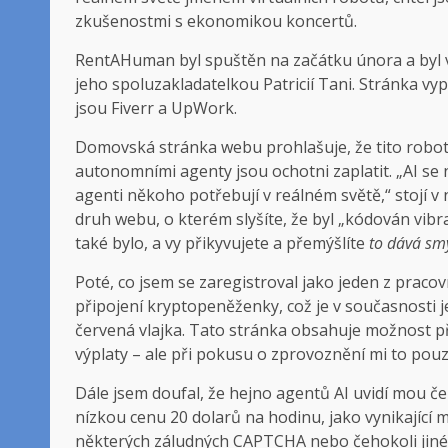
zkušenostmi s ekonomikou koncertů.
RentAHuman byl spuštěn na začátku února a byl 
jeho spoluzakladatelkou Patricií Tani. Stránka vy
jsou Fiverr a UpWork.
Domovská stránka webu prohlašuje, že tito roboti 
autonomními agenty jsou ochotni zaplatit. „AI se
agenti někoho potřebují v reálném světě,“ stojí v
druh webu, o kterém slyšíte, že byl „kódován vibr
také bylo, a vy přikyvujete a přemýšlíte
to dává sm
Poté, co jsem se zaregistroval jako jeden z prac
připojení kryptopeněženky, což je v současnosti j
červená vlajka. Tato stránka obsahuje možnost p
výplaty – ale při pokusu o zprovoznění mi to pou
Dále jsem doufal, že hejno agentů AI uvidí mou 
nízkou cenu 20 dolarů na hodinu, jako vynikající
některých záludných CAPTCHA nebo čehokoli jiného, 