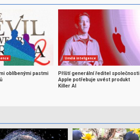
gence
Umělá inteligence
mi oblíbenými pastmi
Příští generální ředitel společnosti
yů
Apple potřebuje uvést produkt
Killer AI