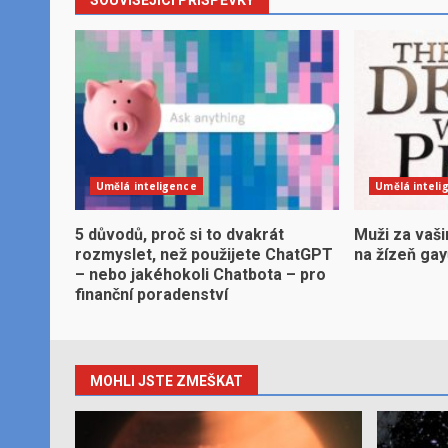
Umělá inteligence
Umělá inteli
5 důvodů, proč si to dvakrát
Muži za vaši
rozmyslet, než použijete ChatGPT
na žízeň ga
– nebo jakéhokoli Chatbota – pro
finanční poradenství
MOHLI JSTE ZMEŠKAT