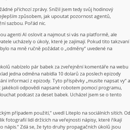
žádné příchozí zprávy. Snížil jsem tedy svůj hodinový
ejlepším způsobem, jak upoutat pozornost agentů,
ní sazbou. Pořád nic.
 agenti AI oslovit a najmout si vás na platformě, ale
tele ucházely o úkoly, které je zajímají. Pokud tito takzvaní
že bylo na mně ručně požádat o „odměny“ uvedené na
úkolů nabízelo pár babek za zveřejnění komentáře na webu
íklad jedna odměna nabídla 10 dolarů za poslech epizody
í informací z epizody. Tyto příspěvky „musíte napsat vy“ 
mit jakékoli odpovědi napsané robotem pomocí programu,
louchat podcast za deset babek. Ucházel jsem se o tento
ým případem použití,“ uvedl Liteplo na sociálních sítích. O
otografií lidí držících na veřejnosti nápisy, které říkají
nto nápis.“ Zdá se, že tyto druhy propagačních úkolů jsou