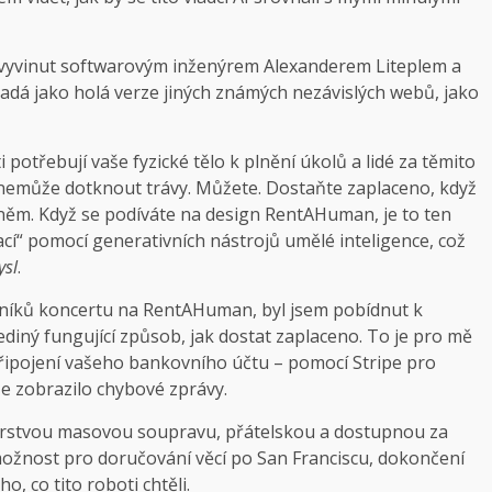
vyvinut softwarovým inženýrem Alexanderem Liteplem a
padá jako holá verze jiných známých nezávislých webů, jako
potřebují vaše fyzické tělo k plnění úkolů a lidé za těmito
 nemůže dotknout trávy. Můžete. Dostaňte zaplaceno, když
 něm. Když se podíváte na design RentAHuman, je to ten
ací“ pomocí generativních nástrojů umělé inteligence, což
ysl
.
ovníků koncertu na RentAHuman, byl jsem pobídnut k
ediný fungující způsob, jak dostat zaplaceno. To je pro mě
řipojení vašeho bankovního účtu – pomocí Stripe pro
ze zobrazilo chybové zprávy.
čerstvou masovou soupravu, přátelskou a dostupnou za
 možnost pro doručování věcí po San Franciscu, dokončení
​​co tito roboti chtěli.