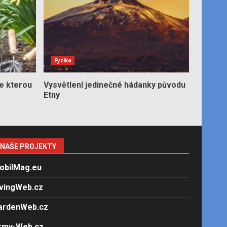
Fyzika
e kterou
Vysvětlení jedinečné hádanky původu
Etny
NAŠE PROJEKTY
obilMag.eu
ivingWeb.cz
ardenWeb.cz
rmy-Web.cz