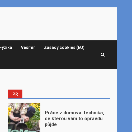
Fyzika
Vesmír
Zásady cookies (EU)
PR
Práce z domova: technika,
se kterou vám to opravdu
půjde