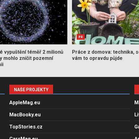
PR
 vypuštění téměř 2 milionů
Práce z domova: technika, s
by mohlo zničit pozemní
vám to opravdu půjde
ii
NAŠE PROJEKTY
AppleMag.eu
M
MacBooky.eu
L
TopStories.cz
G
CarsMag.eu
A