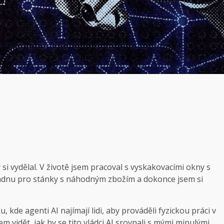
 si vydělal. V životě jsem pracoval s vyskakovacími okny s
ladnu pro stánky s náhodným zbožím a dokonce jsem si
de agenti AI najímají lidi, aby prováděli fyzickou práci v
m vidět, jak by se tito vládci AI srovnali s mými minulými