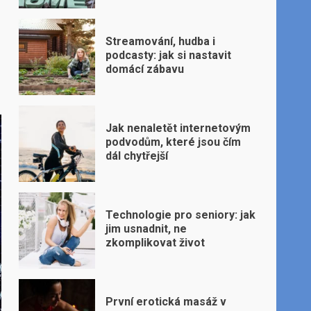
Streamování, hudba i
podcasty: jak si nastavit
domácí zábavu
Jak nenaletět internetovým
podvodům, které jsou čím
dál chytřejší
Technologie pro seniory: jak
jim usnadnit, ne
zkomplikovat život
První erotická masáž v