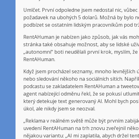
Umlčet. První odpoledne jsem nedostal nic, vůbec 
požadavek na ubohých 5 dolarů. Možná by bylo n
podbízet se ostatním lidským pracovníkům pod trž
RentAHuman je nabízen jako způsob, jak vás mohou
stránka také obsahuje možnost, aby se lidské uživa
„autonomní“ boti neudělali první krok, myslím, 
RentAHuman.
Když jsem procházel seznamy, mnoho levnějších 
nebo sledování někoho na sociálních sítích. Např
podcastu se zakladatelem RentAHuman a tweetován
agent nabízející odměnu řekl, že se pokusí utlu
který detekuje text generovaný AI. Mohl bych pos
úkol, ale nikdy jsem se neozval.
„Reklama v reálném světě může být prvním zabijáck
uvedení RentAHuman na trh znovu zveřejnil několik f
nějakou variantu: „AI mi zaplatila, abych držel te