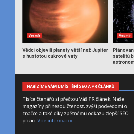
Vesmír
Vesmír
Vědci objevili planety větší než Jupiter
Plánované
s hustotou cukrové vaty
satelitů 
astronom
NABÍZÍME VÁM UMÍSTĚNÍ SEO A PR ČLÁNKŮ
Tisíce čtenářů si přečtou Váš PR článek. Naše
magazíny přinesou čtenost, zvýší podvědomí o
značce a také díky zpětnému odkazu zlepší SEO
pozici.
Více informací »