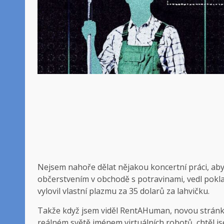
Nejsem nahoře
dělat nějakou koncertní práci, aby
občerstvením v obchodě s potravinami, vedl pok
vylovil vlastní plazmu za 35 dolarů za lahvičku.
Takže když jsem viděl RentAHuman, novou stránku, k
reálném světě jménem virtuálních robotů, chtěl jse