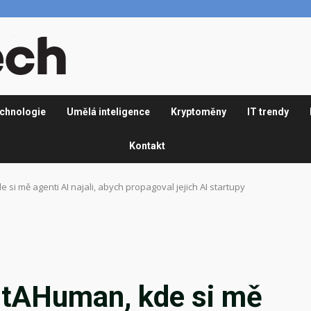
chnologie
Umělá inteligence
Kryptoměny
IT trendy
Kontakt
i mě agenti AI najali, abych propagoval jejich AI startupy
ntAHuman, kde si mě