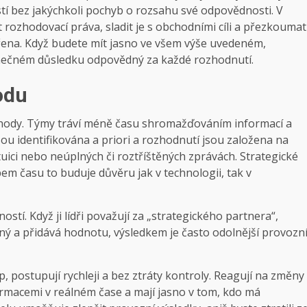
tí bez jakýchkoli pochyb o rozsahu své odpovědnosti. V
rozhodovací práva, sladit je s obchodními cíli a přezkoumat
ířena. Když budete mít jasno ve všem výše uvedeném,
nečném důsledku odpovědný za každé rozhodnutí.
odu
ýhody. Týmy tráví méně času shromažďováním informací a
jsou identifikována a priori a rozhodnutí jsou založena na
tuici nebo neúplných či roztříštěných zprávách. Strategické
pem času to buduje důvěru jak v technologii, tak v
stí. Když ji lídři považují za „strategického partnera“,
ytný a přidává hodnotu, výsledkem je často odolnější provozn
, postupují rychleji a bez ztráty kontroly. Reagují na změny
ormacemi v reálném čase a mají jasno v tom, kdo má