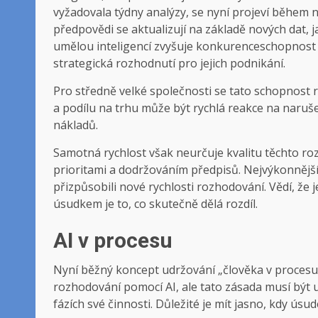
vyžadovala týdny analýzy, se nyní projeví během 
předpovědi se aktualizují na základě nových dat, ja
umělou inteligencí zvyšuje konkurenceschopnost 
strategická rozhodnutí pro jejich podnikání.
Pro středně velké společnosti se tato schopnost 
a podílu na trhu může být rychlá reakce na naruš
nákladů.
Samotná rychlost však neurčuje kvalitu těchto ro
prioritami a dodržováním předpisů. Nejvýkonnějš
přizpůsobili nové rychlosti rozhodování. Vědí, že j
úsudkem je to, co skutečně dělá rozdíl.
AI v procesu
Nyní běžný koncept udržování „člověka v procesu“ 
rozhodování pomocí AI, ale tato zásada musí být u
fázích své činnosti. Důležité je mít jasno, kdy ús