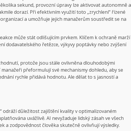
několika sekund, provozní úpravy lze aktivovat autonomně a
kmile dorazí. Při efektivním využití toto „zrychlení“ řízené
organizací a umožňuje jejich manažerům soustředit se na
reakce může stát odlišujícím prvkem. Klíčem k ochraně marží
ení dodavatelského řetězce, výkyvy poptávky nebo zvýšení
zhodnutí, protože jsou stále ovlivněna dlouhodobými
í manažeři přeformulují své mechanismy dohledu, aby se
ednání rychle přidává hodnotu. Ale dělat to s jasností a
odráží důležitost zajištění kvality v optimalizovaném
platňována uvážlivě. AI nevyžaduje lidský zásah ve všech
udek a zodpovědnost člověka skutečně ovlivňují výsledky.