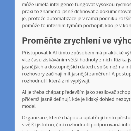
může umělá inteligence fungovat vysokou rychlos
praxi to znamená jasně definovat a dokumentovat 
je, protože automatizace je v rámci podniku rozš
pomůže to interním týmům pochopit, kdo je v ko
Proměňte zrychlení ve výh
Přistupovat k AI tímto způsobem má praktické v
více času získáváním větší hodnoty z nich. Rizika 
jasnějších a dostupnějších datech, spíše než na in
rozhovory začínají mít jasnější zaměření. A postu
rozhodnutí, která z ní vyplývají.
AI je třeba chápat především jako zesilovač schopno
přičemž jasně definují, kde je lidský dohled nezb
model.
Organizace, které chápou a uplatňují tento přístup
s větší jistotou, činí rozhodnutí podporovaná inf