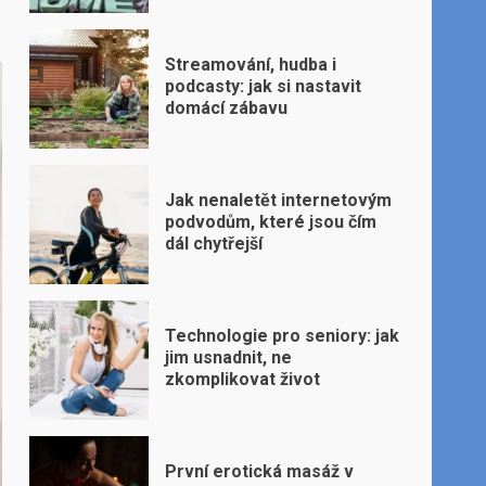
Streamování, hudba i
podcasty: jak si nastavit
domácí zábavu
Jak nenaletět internetovým
podvodům, které jsou čím
dál chytřejší
Technologie pro seniory: jak
jim usnadnit, ne
zkomplikovat život
První erotická masáž v