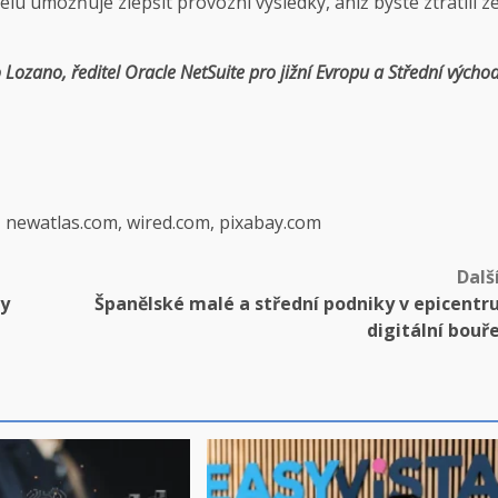
lu umožňuje zlepšit provozní výsledky, aniž byste ztratili z
 Lozano, ředitel Oracle NetSuite pro jižní Evropu a Střední výcho
, newatlas.com, wired.com, pixabay.com
Dalš
ry
Španělské malé a střední podniky v epicentr
digitální bouř