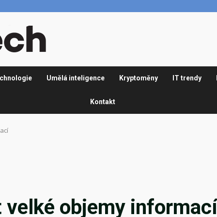
chnologie
Umělá inteligence
Kryptoměny
IT trendy
Kontakt
ací
 velké objemy informac