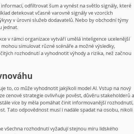
nformací, odfiltrovat šum a vynést na světlo signály, které
říklad detekovat včasné varovné signály ve vzorcích
ýkyvy v úrovni služeb dodavatelů. Nebo by obchodní týmy
 jednat.
 v rámci organizace vytváří umělá inteligence ucelenější
ely mohou simulovat různé scénáře a možné výsledky,
itých rozhodnutí a vyhodnotit výhody a rizika, než začnou
ovnováhu
je to, co může vyhodnotit jakýkoli model AI. Vstup na nový
ze cenové strategie ovlivňuje pověst, důvěru stakeholderů 
tále více by měla pomáhat činit informovanější rozhodnutí,
st. Tato odpovědnost musí i nadále spadat na osobu, nikoli
e všechna rozhodnutí vyžadují stejnou míru lidského