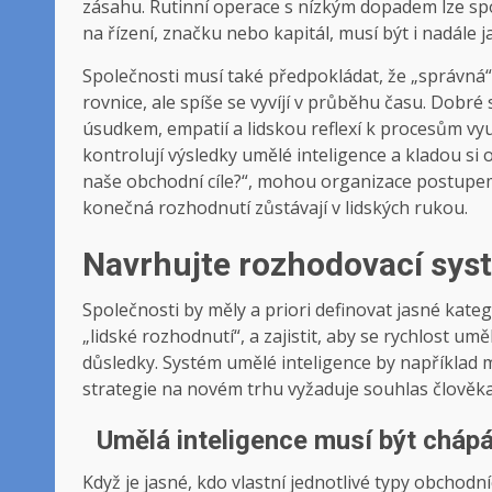
zásahu. Rutinní operace s nízkým dopadem lze spol
na řízení, značku nebo kapitál, musí být i nadále j
Společnosti musí také předpokládat, že „správná“ 
rovnice, ale spíše se vyvíjí v průběhu času. Dobr
úsudkem, empatií a lidskou reflexí k procesům vyu
kontrolují výsledky umělé inteligence a kladou si
naše obchodní cíle?“, mohou organizace postupem 
konečná rozhodnutí zůstávají v lidských rukou.
Navrhujte rozhodovací sy
Společnosti by měly a priori definovat jasné kateg
„lidské rozhodnutí“, a zajistit, aby se rychlost u
důsledky. Systém umělé inteligence by například
strategie na novém trhu vyžaduje souhlas člověka
Umělá inteligence musí být cháp
Když je jasné, kdo vlastní jednotlivé typy obchod