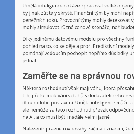
Umělá inteligence dokáže zpracovat velké objemy i
by jinak zůstaly skryté. Finanční tým by mohl nap
peněžních toků. Provozní týmy mohly detekovat v
mohly simulovat různé cenové scénáře, než budou
Díky jedinému datovému modelu pro všechny funkce
pohled na to, co se děje a proč. Prediktivní mod
pomáhají vedoucím pochopit nepřímé důsledky urč
jednat.
Zaměřte se na správnou r
Některá rozhodnutí však mají váhu, která přesahu
trh, přeformulování vztahů s dodavateli nebo revi
dlouhodobé postavení. Umělá inteligence může a s
ale nemůže za tato rozhodnutí převzít odpovědno
na AI, a to musí být i nadále velmi jasné.
Nalezení správné rovnováhy začíná uznáním, že n