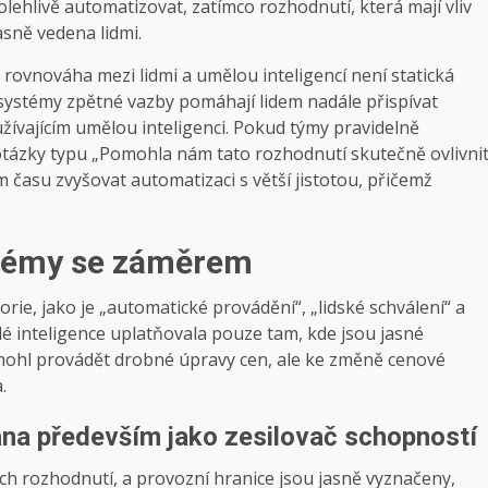
ehlivě automatizovat, zatímco rozhodnutí, která mají vliv
asně vedena lidmi.
rovnováha mezi lidmi a umělou inteligencí není statická
é systémy zpětné vazby pomáhají lidem nadále přispívat
žívajícím umělou inteligenci. Pokud týmy pravidelně
 otázky typu „Pomohla nám tato rozhodnutí skutečně ovlivni
času zvyšovat automatizaci s větší jistotou, přičemž
stémy se záměrem
orie, jako je „automatické provádění“, „lidské schválení“ a
mělé inteligence uplatňovala pouze tam, kde jsou jasné
 mohl provádět drobné úpravy cen, ale ke změně cenové
.
ána především jako zesilovač schopností
ních rozhodnutí, a provozní hranice jsou jasně vyznačeny,