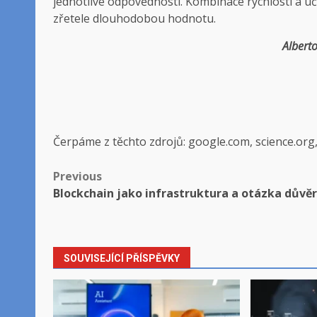
jednotlivé odpovědnosti. Kombinace rychlosti a úče
zřetele dlouhodobou hodnotu.
Alberto
Čerpáme z těchto zdrojů: google.com, science.org
Post
Previous
Blockchain jako infrastruktura a otázka důvě
navigation
SOUVISEJÍCÍ PŘÍSPĚVKY