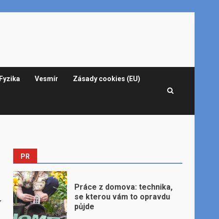
Fyzika
Vesmír
Zásady cookies (EU)
PR
Práce z domova: technika,
se kterou vám to opravdu
í
půjde