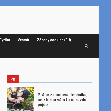
Fyzika
Vesmír
Zásady cookies (EU)
PR
Práce z domova: technika,
se kterou vám to opravdu
půjde