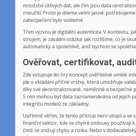
množství citlivých dat, ale čím jsou data centraliz
zneužití. Proto je dilema velmi jasné: potřebujem
zabezpečení bylo volitelné.
Třetí výzvou je digitální autenticita. V kontextu,
strojem, je zásadní otázka: jak rozlišíme, co je sk
automaticky a spolehlivě, aniž bychom se spoléha
Ověřovat, certifikovat, audi
Zde vstupuje do hry koncept ověřitelné umělé intel
jde o vkládání příčné vrstvy, která umožňuje valid
díky své decentralizované, neměnné a bezpečné po
S ním mohou být data zaznamenávána od jejich p
integritu modelů ze základny.
Upřímně věřím, že tento přístup není utopií a ve sk
finanční sektor, kde se chytré smlouvy používají 
čímž se snižují chyby a rizika. Nebo v dodavatelsk