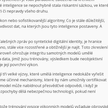
é inteligence se nepochybně stala riskantní sázkou, ve kter
ži či nepravdy všeho druhu.
n nebo sofistikovanější algoritmy; Co je stále důležitější,
vdivost dat, na kterých jsou tyto inteligence postaveny. A
šných zpráv po syntetické digitální identity, je hranice
no, stále více rozostřené a obtížnější je najít. Toto zkreslení
a zároveň ohrožuje integritu samotných modelů umělé
data, jimiž jsou trénovány, výsledkem bude neobjektivní
e její povrchní výkon.
í tři velké výzvy, které umělá inteligence nedokáže vyřešit
áme účinné mechanismy, které by nám umožnily certifikovat
e model může nabídnout přesvědčivé odpovědi, i když je
bezpochyby dělá nebezpečnou technologii, pokud není
tože trénování vysoce výkonných modelů vyžaduje obrovsk