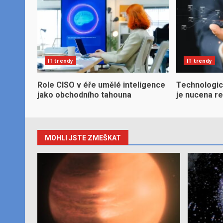
IT trendy
IT trendy
Role CISO v éře umělé inteligence
Technologic
jako obchodního tahouna
je nucena r
MOHLI JSTE ZMEŠKAT