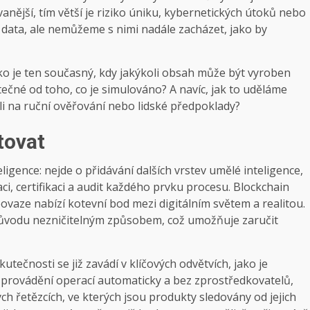
ovanější, tím větší je riziko úniku, kybernetických útoků nebo
e data, ale nemůžeme s nimi nadále zacházet, jako by
 jako je ten současný, kdy jakýkoli obsah může být vyroben
utečné od toho, co je simulováno? A navíc, jak to uděláme
li na ruční ověřování nebo lidské předpoklady?
tovat
igence: nejde o přidávání dalších vrstev umělé inteligence,
aci, certifikaci a audit každého prvku procesu. Blockchain
vaze nabízí kotevní bod mezi digitálním světem a realitou.
ůvodu nezničitelným způsobem, což umožňuje zaručit
utečnosti se již zavádí v klíčových odvětvích, jako je
k provádění operací automaticky a bez zprostředkovatelů,
ých řetězcích, ve kterých jsou produkty sledovány od jejich