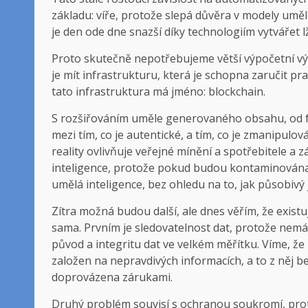
základu: víře, protože slepá důvěra v modely uměl
je den ode dne snazší díky technologiím vytvářet l
Proto skutečně nepotřebujeme větší výpočetní výko
je mít infrastrukturu, která je schopna zaručit pra
tato infrastruktura má jméno: blockchain.
S rozšiřováním uměle generovaného obsahu, od fale
mezi tím, co je autentické, a tím, co je zmanipulová
reality ovlivňuje veřejné mínění a spotřebitele 
inteligence, protože pokud budou kontaminována 
umělá inteligence, bez ohledu na to, jak působivý j
Zítra možná budou další, ale dnes věřím, že existuj
sama. Prvním je sledovatelnost dat, protože nem
původ a integritu dat ve velkém měřítku. Víme, ž
založen na nepravdivých informacích, a to z něj 
doprovázena zárukami.
Druhý problém souvisí s ochranou soukromí, pro