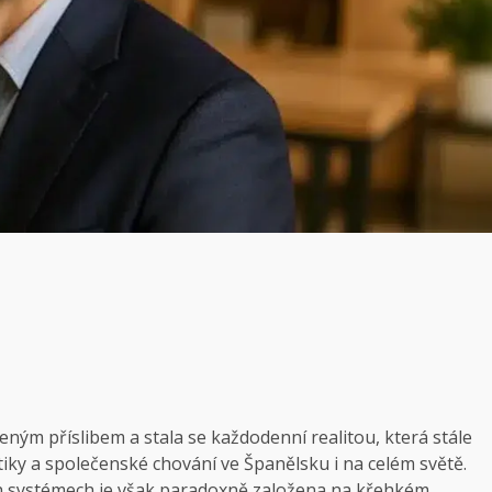
leným příslibem a stala se každodenní realitou, která stále
iky a společenské chování ve Španělsku i na celém světě.
ch systémech je však paradoxně založena na křehkém