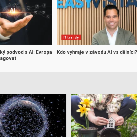
IT trendy
ký podvod s AI: Evropa
Kdo vyhraje v závodu AI vs dělníci
eagovat