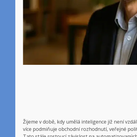
Žijeme v době, kdy umělá inteligence již není vzdá
více podmiňuje obchodní rozhodnutí, veřejné polit
Tato stále rostoucí závislost na automatizovaný