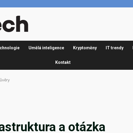
chnologie
Umělá inteligence
Kryptoměny
IT trendy
Kontakt
důvěry
rastruktura a otázka