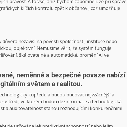
ejich pravost. A to vše, aniž bychom zapomněli, že při správě
rafických klíčích kontrolu zpět k občanovi, což umožňuje
.
ry důvěra nezávisí na pověsti společnosti, instituce nebo
ickou, objektivní. Nemusíme věřit, že systém funguje
ěřování, škálovatelné a automatické, promění AI ve
ované, neměnné a bezpečné povaze nabízí
gitálním světem a realitou.
u technologicky kupředu a budou budovat nejvzácnější a
V prostředí, ve kterém budou dezinformace a technologická
st a auditovatelnost stanou rozhodujícími konkurenčními
bude určována její prediktivní schopností nebo jejím