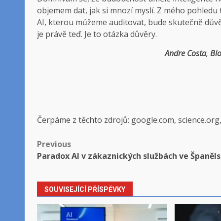
objemem dat, jak si mnozí myslí. Z mého pohledu 
AI, kterou můžeme auditovat, bude skutečně důvěr
je právě teď. Je to otázka důvěry.
Andre Costa
,
Blo
Čerpáme z těchto zdrojů: google.com, science.org
Post
Previous
Paradox AI v zákaznických službách ve Španěl
navigation
SOUVISEJÍCÍ PŘÍSPĚVKY