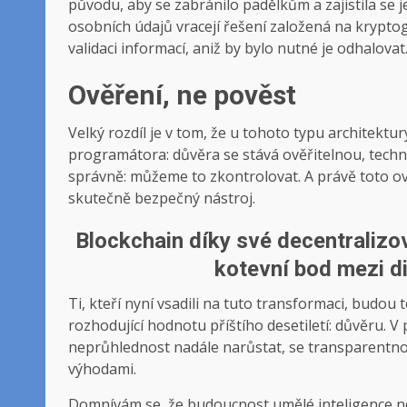
původu, aby se zabránilo padělkům a zajistila se j
osobních údajů vracejí řešení založená na kryptog
validaci informací, aniž by bylo nutné je odhalovat
Ověření, ne pověst
Velký rozdíl je v tom, že u tohoto typu architektu
programátora: důvěra se stává ověřitelnou, techn
správně: můžeme to zkontrolovat. A právě toto ov
skutečně bezpečný nástroj.
Blockchain díky své decentraliz
kotevní bod mezi di
Ti, kteří nyní vsadili na tuto transformaci, budo
rozhodující hodnotu příštího desetiletí: důvěru. 
neprůhlednost nadále narůstat, se transparentno
výhodami.
Domnívám se, že budoucnost umělé inteligence ne