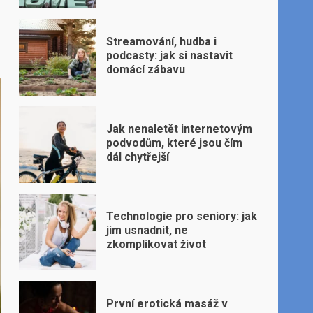
Streamování, hudba i
podcasty: jak si nastavit
domácí zábavu
Jak nenaletět internetovým
podvodům, které jsou čím
dál chytřejší
Technologie pro seniory: jak
jim usnadnit, ne
zkomplikovat život
První erotická masáž v