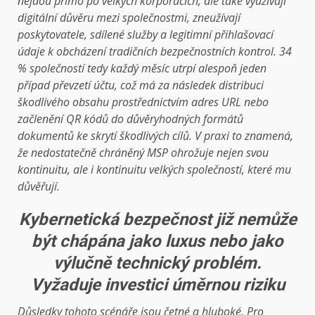
nejdou přímo po velkých korporacích, ale také využívají
digitální důvěru mezi společnostmi, zneužívají
poskytovatele, sdílené služby a legitimní přihlašovací
údaje k obcházení tradičních bezpečnostních kontrol. 34
% společností tedy každý měsíc utrpí alespoň jeden
případ převzetí účtu, což má za následek distribuci
škodlivého obsahu prostřednictvím adres URL nebo
začlenění QR kódů do důvěryhodných formátů
dokumentů ke skrytí škodlivých cílů. V praxi to znamená,
že nedostatečně chráněný MSP ohrožuje nejen svou
kontinuitu, ale i kontinuitu velkých společností, které mu
důvěřují.
Kybernetická bezpečnost již nemůže
být chápána jako luxus nebo jako
výlučně technický problém.
Vyžaduje investici úměrnou riziku
Důsledky tohoto scénáře jsou četné a hluboké. Pro