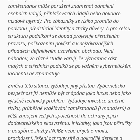
zaměstnance může porušení znamenat odhalení
osobních údajů, přihlašovacích údajů nebo dokonce
mzdové agendy. Pro zákazníky se riziko promítá do
podvodu, předstírání identity a ztráty důvěry. A pro celou
strukturu podnikání se dopad projevuje přerušením
provozu, poškozením pověsti a v nejzávažnějších
případech definitivním uzavřením obchodu. Není
náhodou, že různé studie varují, že významná část
malých a středních podniků se po vážném kybernetickém
incidentu nevzpamatuje.
Změna této situace vyžaduje jiný přístup. Kybernetická
bezpečnost již nemůže být chápána jako luxus nebo jako
výlučně technický problém. Vyžaduje investice úměrné
riziku, průběžné vzdělávání zaměstnanců (i manažerů) a
větší zapojení velkých společností do ochrany jejich
dodavatelského ekosystému. Iniciativy, jako jsou příručky
a podpůrné služby INCIBE nebo přijetí e-mailu,
procházení, řešení ochrany sítě a pokročilé detekce a