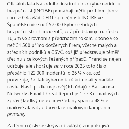
Oficiální data Národního institutu pro kybernetickou
bezpečnost (INCIBE) pomáhají měřit problém. Jen v
roce 2024 zvládl CERT společnosti INCIBE ve
Španělsku více než 97 000 kybernetických
bezpečnostních incidentů, což představuje nárůst o
16,6 % ve srovnání s předchozím rokem. Z toho více
než 31 500 přímo dotčených firem, včetně malých a
středních podniků a OSVČ, což již představuje téměř
třetinu z celkových řešených případů. Trend se nejen
udržuje, ale zhoršuje se: v roce 2025 toto číslo
přesáhlo 122 000 incidentů, o 26 % více, což
potvrzuje, že tlak kybernetické kriminality nadále
roste. Navíc podle nejnovějších údajů z Barracuda
Networks Email Threat Report je 1 ze 3 e-mailových
zpráv škodlivý nebo nevyžádaný spam a 48 % e-
mailové aktivity odpovídá e-mailovým kampaním.
phishing.
Za těmito čísly se skrývá obzvláště znepokojivá