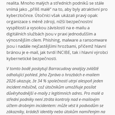
realita. Mnoho malých a středních podniků se stále
vnímá jako „příliš malé“ na to, aby byly atraktivní pro
kyberzločince. Útočníci však ukázali pravý opak:
organizace s méně zdroji, nižší bezpečnostní
vyspělostí a vysokou závislostí na e-mailu a
digitálních službách jsou v praxi jednodušším a
výnosnějším cílem. Phishing, malware a ransomware
jsou i nadále nejčastějšími hrozbami, přičemž hlavní
bránou je e-mail, jak tvrdí INCIBE, tak i hlavní výrobci
kybernetické bezpečnosti.
V tomto bodě poskytují Barracudovy analýzy zvláště
odhalující pohled. Jeho
Zpráva o hrozbách e-mailem
2026
ukazuje, že 34 % společností utrpí alespoň jeden
incident měsíčně, což útočníkům umožňuje posílat
důvěryhodnější e-maily z legitimních adres. Pro malé a
střední podniky není ztráta kontroly nad e-mailovým
účtem drobným incidentem: může vést k podvodům se
zákazníky, krádeži identity nebo útokům namířeným na