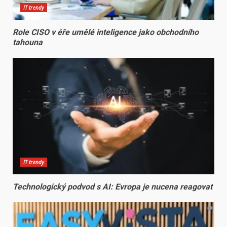
IT trendy
Role CISO v éře umělé inteligence jako obchodního
tahouna
IT trendy
Technologický podvod s AI: Evropa je nucena reagovat