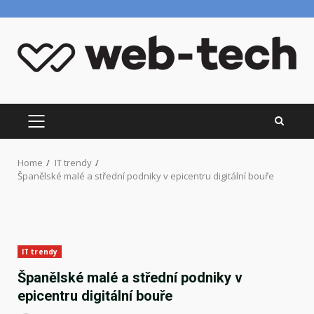
Skip
to
content
PRIMARY
MENU
Home
IT trendy
Španělské malé a střední podniky v epicentru digitální bouře
IT trendy
Španělské malé a střední podniky v
epicentru digitální bouře