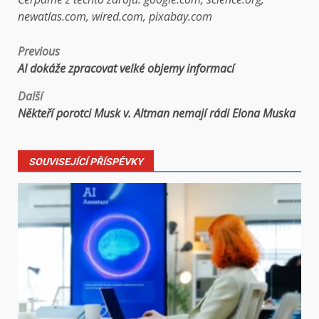
newatlas.com, wired.com, pixabay.com
Post
Previous
AI dokáže zpracovat velké objemy informací
navigation
Další
Někteří porotci Musk v. Altman nemají rádi Elona Muska
SOUVISEJÍCÍ PŘÍSPĚVKY