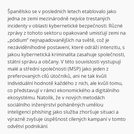
Španělsko se v posledních letech etablovalo jako
jedna ze zemí mezinárodně nejvíce trestaných
incidenty v oblasti kybernetické bezpečnosti. Různé
zprávy z tohoto sektoru opakovaně umisťují zemi na
„pódium“ nejnapadovanějších na světě, což je
nezáviděníhodné postavení, které odráží intenzitu, s
jakou kybernetická kriminalita zasahuje společnosti,
státní správu a občany. V této souvislosti vystupují
malé a střední společnosti (MSP) jako jeden z
preferovaných cílů útočníků, ani ne tak kvůli
individuální hodnotě každého z nich, ale kvůli tomu,
co představují v rámci ekonomického a digitálního
ekosystému. Natolik, že v nových metodách
sociálního inženýrství poháněných umělou
inteligencí phishing jako služba zhoršuje situaci a
výrazně zvyšuje úspěšnost cílených kampaní v tomto
odvětví podnikání.