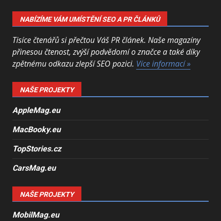
NABÍZÍME VÁM UMÍSTĚNÍ SEO A PR ČLÁNKŮ
Tisíce čtenářů si přečtou Váš PR článek. Naše magazíny
přinesou čtenost, zvýší podvědomí o značce a také díky
zpětnému odkazu zlepší SEO pozici.
Více informací »
NAŠE PROJEKTY
AppleMag.eu
MacBooky.eu
TopStories.cz
CarsMag.eu
NAŠE PROJEKTY
MobilMag.eu