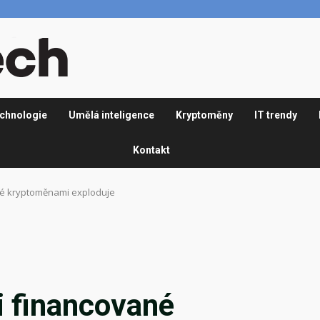
chnologie
Umělá inteligence
Kryptoměny
IT trendy
Kontakt
né kryptoměnami exploduje
i financované