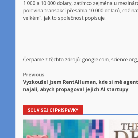
1 000 a 10 000 dolary, zatímco zejména u mezinár
polovina transakcí přesáhla 10 000 dolarů, což na
velkém“, jak to společnost popisuje.
Čerpáme z těchto zdrojů: google.com, science.org
Post
Previous
Vyzkoušel jsem RentAHuman, kde si mě agenti
navigation
najali, abych propagoval jejich AI startupy
SOUVISEJÍCÍ PŘÍSPĚVKY