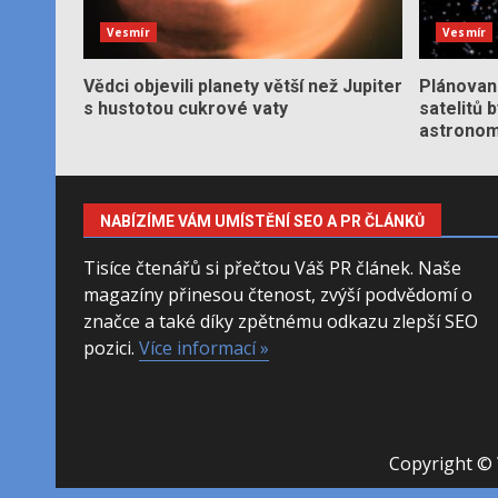
Vesmír
Vesmír
Vědci objevili planety větší než Jupiter
Plánované
s hustotou cukrové vaty
satelitů 
astronom
NABÍZÍME VÁM UMÍSTĚNÍ SEO A PR ČLÁNKŮ
Tisíce čtenářů si přečtou Váš PR článek. Naše
magazíny přinesou čtenost, zvýší podvědomí o
značce a také díky zpětnému odkazu zlepší SEO
pozici.
Více informací »
Copyright © 