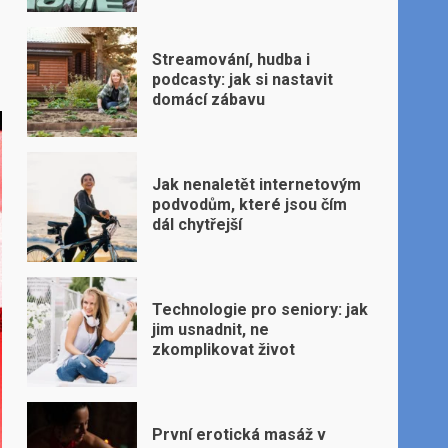
Streamování, hudba i
podcasty: jak si nastavit
domácí zábavu
Jak nenaletět internetovým
podvodům, které jsou čím
dál chytřejší
Technologie pro seniory: jak
jim usnadnit, ne
zkomplikovat život
První erotická masáž v