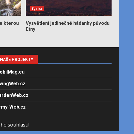
Fyzika
e kterou
Vysvětlení jedinečné hádanky původu
Etny
NAŠE PROJEKTY
obilMag.eu
ivingWeb.cz
ardenWeb.cz
rmy-Web.cz
ého souhlasu!