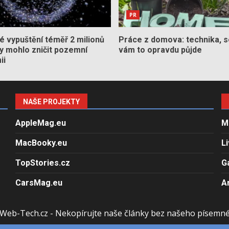
PR
 vypuštění téměř 2 milionů
Práce z domova: technika, s
by mohlo zničit pozemní
vám to opravdu půjde
ii
NAŠE PROJEKTY
AppleMag.eu
M
MacBooky.eu
L
TopStories.cz
G
CarsMag.eu
A
Web-Tech.cz - Nekopírujte naše články bez našeho písemn