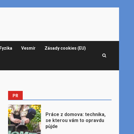
Fyzika
Vesmír
Zásady cookies (EU)
PR
Práce z domova: technika,
se kterou vám to opravdu
půjde