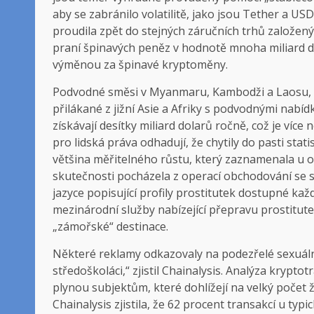
aby se zabránilo volatilitě, jako jsou Tether a US
proudila zpět do stejných záručních trhů založený
praní špinavých peněz v hodnotě mnoha miliard do
výměnou za špinavé kryptoměny.
Podvodné směsi v Myanmaru, Kambodži a Laosu, kt
přilákané z jižní Asie a Afriky s podvodnými nabíd
získávají desítky miliard dolarů ročně, což je více 
pro lidská práva odhadují, že chytily do pasti stat
většina měřitelného růstu, který zaznamenala u 
skutečnosti pocházela z operací obchodování se 
jazyce popisující profily prostitutek dostupné ka
mezinárodní služby nabízející přepravu prostitut
„zámořské“ destinace.
Některé reklamy odkazovaly na podezřelé sexuální 
středoškoláci,“ zjistil Chainalysis. Analýza kryptot
plynou subjektům, které dohlížejí na velký počet 
Chainalysis zjistila, že 62 procent transakcí u typ