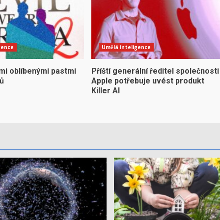
gence
Umělá inteligence
mi oblíbenými pastmi
Příští generální ředitel společnosti
yů
Apple potřebuje uvést produkt
Killer AI