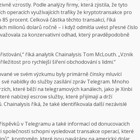
ně vzrostly. Podle analýzy firmy, která zjistila, že tyto
ích operacích využívajících trafiky že kryptotransakce pro
85 procent. Celková částka těchto transakcí, říká
ch milionů dolarů ročně – i když odmítla uvést přesné číslo
ovažovala za konzervativní odhad, který pravděpodobně
sťování,“ říká analytik Chainalysis Tom McLouth. „Vznik
íležitost pro rychlejší šíření obchodování s lidmi.“
kované ve svém výzkumu byly primárně čínsky mluvící
a své nabídky do služby zasílání zpráv Telegram. Mnoho
zích, které běží na telegramových kanálech, jako je Xinbi
é nabízejí escrow služby, které přijímají a drží
hainalysis říká, že také identifikovala další nezávislé
 příspěvků v Telegramu a také informací od donucovacích
ci společnosti schopni vysledovat transakce operací, které
nů“, kryptoměn, které jsou navázány na americký dolar,