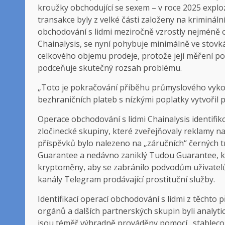
kroužky obchodující se sexem – v roce 2025 exploziv
transakce byly z velké části založeny na krimináln
obchodování s lidmi meziročně vzrostly nejméně o 
Chainalysis, se nyní pohybuje minimálně ve stovká
celkového objemu prodeje, protože její měření p
podceňuje skutečný rozsah problému.
„Toto je pokračování příběhu průmyslového vykoři
bezhraničních plateb s nízkými poplatky vytvořil př
Operace obchodování s lidmi Chainalysis identifi
zločinecké skupiny, které zveřejňovaly reklamy n
příspěvků bylo nalezeno na „záručních“ černých tr
Guarantee a nedávno zaniklý Tudou Guarantee, kter
kryptoměny, aby se zabránilo podvodům uživatelů. C
kanály Telegram prodávající prostituční služby.
Identifikací operací obchodování s lidmi z těchto
orgánů a dalších partnerských skupin byli analyti
jsou téměř výhradně prováděny pomocí „stablecoi