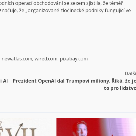
odních operací obchodování se sexem zjistila, že téměř
značuje, že „organizované zločinecké podniky fungující ve
, newatlas.com, wired.com, pixabay.com
Dalš
 AI
Prezident OpenAI dal Trumpovi miliony. Říká, že j
to pro lidstv