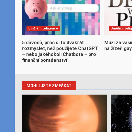
Umělá inteligence
Umělá inteli
5 důvodů, proč si to dvakrát
Muži za vaši
rozmyslet, než použijete ChatGPT
na žízeň ga
– nebo jakéhokoli Chatbota – pro
finanční poradenství
MOHLI JSTE ZMEŠKAT