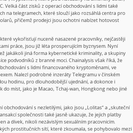
DC. Velká část zisků z operací obchodování s lidmi také
ch na telegramech, které slouží jako rozsáhlá centra pro
larů, přičemž prodejci jsou ochotni nabízet hotovost
eré vykořisťují nuceně nasazené pracovníky, nejčastěji
kami práce, jsou již léta prosperujícím byznysem. Nyní
než jakákoli jiná forma kybernetické kriminality, a skupiny
isíce podvodníků z branné moci. Chainalysis však říká, že
obchodování s lidmi financovaného kryptoměnami, ve
sexem. Nalezl podrobné inzeráty Telegramu v čínském
ždou hodinu, pro dlouhodobější ujednání, a dokonce i
ek do míst, jako je Macao, Tchaj-wan, Hongkong nebo jiné
obchodování s nezletilými, jako jsou „Lolitas“ a „skuteční
ransakcí společnosti také jasně ukazuje, že jejich platby
žen a dívek, nikoli nezávislým sexuálním pracovnicím.
ických prostitučních sítí, které zkoumala, se pohybovalo mezi