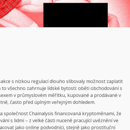
akce s nízkou regulací dlouho slibovaly možnost zaplatit
m to všechno zahrnuje lidské bytosti: oběti obchodování s
sexem v průmyslovém měřítku, kupované a prodávané v
tně, často před úplným veřejným dohledem.
ila společnost Chainalysis financovaná kryptoměnami, že
í s lidmi – z velké části nuceně pracující uvěznění ve
acovat jako online podvodníci, stejně jako prostituční