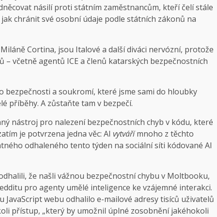
něcovat násilí proti státním zaměstnancům, kteří čelí stále
 jak chránit své osobní údaje podle státních zákonů na
Miláně Cortina, jsou Italové a další diváci nervózní, protože
ků – včetně agentů ICE a členů katarských bezpečnostních
 o bezpečnosti a soukromí, které jsme sami do hloubky
elé příběhy. A zůstaňte tam v bezpečí.
ný nástroj pro nalezení bezpečnostních chyb v kódu, které
atím je potvrzena jedna věc: AI
vytváří
mnoho z těchto
tného odhaleného tento týden na sociální síti kódované AI
odhalili, že našli vážnou bezpečnostní chybu v Moltbooku,
edditu pro agenty umělé inteligence ke vzájemné interakci.
avaScript webu odhalilo e-mailové adresy tisíců uživatelů
oli přístup, „který by umožnil úplné zosobnění jakéhokoli