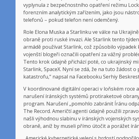
vyplynula z bezpečnostního opatření režimu Lockdo
forenzním analytickým zařízením, jako jsou nástr
telefonů – pokud telefon není odemčený.
Role Elona Muska a Starlinku ve válce na Ukrajin
obraně proti ruské invazi. Ale Starlink tento týde
armádě používat Starlink, což způsobilo výpadek
vojenští blogeři označili opatření za vážný probl
Tento krok údajně přichází poté, co ukrajinský m
Starlink, SpaceX. Nyní se zdá, že na tuto žádost 
katastrofu,“ napsal na Facebooku Serhiy Beskrest
V koordinované digitální operaci v loňském roce a
narušení íránských systémů protiraketové obran
program. Narušení „pomohlo zabránit Íránu odpál
The Record. Američtí agenti údajně použili zpra
našli výhodnou slabinu v íránských vojenských sy
obraně, aniž by museli přímo útočit a porážet írá
„Americké kybernetické velení s hrdostí podpoři