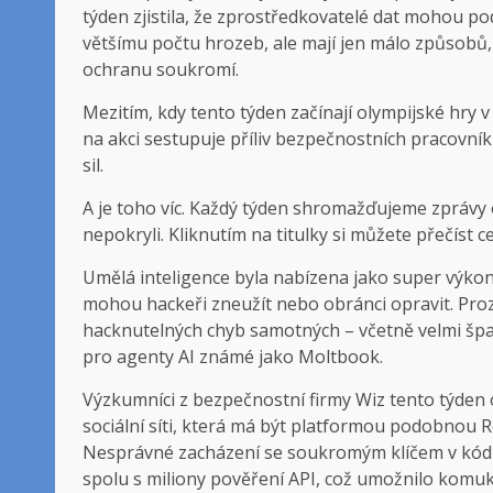
týden zjistila, že zprostředkovatelé dat mohou pod
většímu počtu hrozeb, ale mají jen málo způsobů,
ochranu soukromí.
Mezitím, kdy tento týden začínají olympijské hry v 
na akci sestupuje příliv bezpečnostních pracovní
sil.
A je toho víc. Každý týden shromažďujeme zprávy
nepokryli. Kliknutím na titulky si můžete přečíst c
Umělá inteligence byla nabízena jako super výkon
mohou hackeři zneužít nebo obránci opravit. Proz
hacknutelných chyb samotných – včetně velmi špa
pro agenty AI známé jako Moltbook.
Výzkumníci z bezpečnostní firmy Wiz tento týden 
sociální síti, která má být platformou podobnou R
Nesprávné zacházení se soukromým klíčem v kódu J
spolu s miliony pověření API, což umožnilo komuk