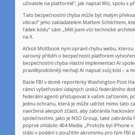
uživatele na platformě“, jak napsal Wiz, spolu s
Tato bezpečnostní chyba může být malým překva
vibrací“ jeho zakladatelem Mattem Schlichtem, kte
řádek kódu“ sám. „Měl jsem vizi technické archite
na X.
Ačkoli Moltbook nyní opravil chybu webu, kterou ob
varovný příběh o bezpečnosti platforem vytvořen
bezpečnostní chyba vlastní implementaci AI spole
pravděpodobněji nechají AI napsat svůj kód – a 
Razie FBI v domě reportérky Washington Post Han
rámci vyšetřování údajných úniků federálního dod
federální agenti přistupovat k vašim zařízením, 
jednu ochranu, která je může udržet mimo tato za
navržená alespoň zčásti, aby zabránila hackován
společnostmi, jako je NSO Group, také zabránila
poprvé ohlásilo 404 Media. „Protože byl iPhone v
stálo v podání s použitím akronymu pro tým FBI