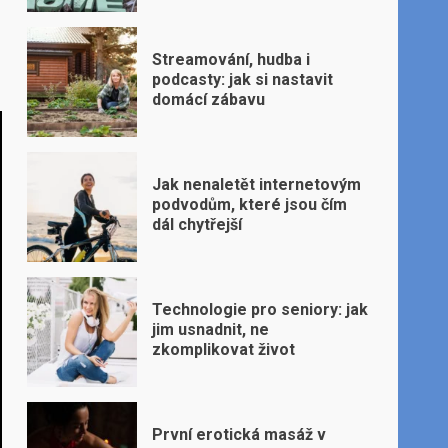
Streamování, hudba i
podcasty: jak si nastavit
domácí zábavu
Jak nenaletět internetovým
podvodům, které jsou čím
dál chytřejší
Technologie pro seniory: jak
jim usnadnit, ne
zkomplikovat život
První erotická masáž v