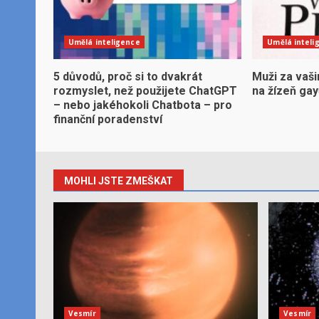
Umělá inteligence
Umělá inteli
5 důvodů, proč si to dvakrát
Muži za vaši
rozmyslet, než použijete ChatGPT
na žízeň ga
– nebo jakéhokoli Chatbota – pro
finanční poradenství
MOHLI JSTE ZMEŠKAT
Vesmír
Vesmír