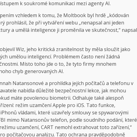
 přístupem k soukromé komunikaci mezi agenty AI.
pením vzhledem k tomu, že Moltbook byl hrdě „kódován
rý prohlásil, že při vytváření webu „nenapsal ani jeden
ktury a umělá inteligence ji proměnila ve skutečnost,“ napsal
jevil Wiz, jeho kritická zranitelnost by měla sloužit jako
ých umělou inteligencí. Problémem často není žádná
čnostmi. Místo toho jde o to, že tyto firmy mnohem
mnoho chyb generovaných AI.
nah Natansonové a prohlídka jejích počítačů a telefonu v
avatele nabídla důležité bezpečnostní lekce, jak mohou
pokud máte povolenou biometrii. Odhaluje také alespoň
řízení: režim uzamčení Apple pro iOS. Tato funkce,
í iPhonů vládami, které uzavřely smlouvy se spywarovými
 FBI mimo Natansonův telefon, podle soudního podání, které
 režimu uzamčení, CART nemohl extrahovat toto zařízení,“
 pro počítačovou analýzu. Tato ochrana pravděpodobně