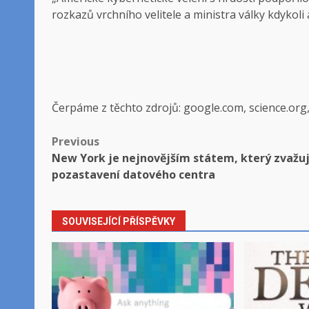
rozkazů vrchního velitele a ministra války kdykoli
Čerpáme z těchto zdrojů: google.com, science.org
Post
Previous
New York je nejnovějším státem, který zvažu
navigation
pozastavení datového centra
SOUVISEJÍCÍ PŘÍSPĚVKY