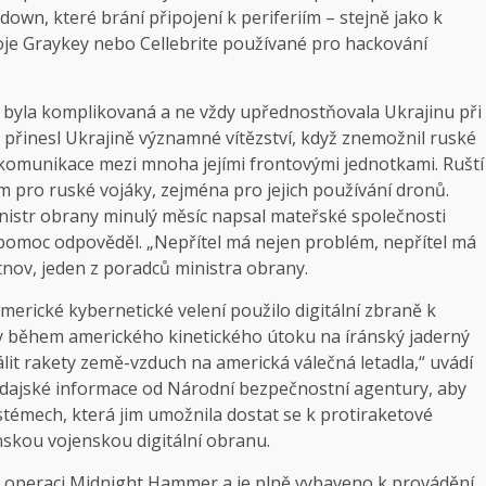
wn, které brání připojení k periferiím – stejně jako k
oje Graykey nebo Cellebrite používané pro hackování
ě byla komplikovaná a ne vždy upřednostňovala Ukrajinu při
n přinesl Ukrajině významné vítězství, když znemožnil ruské
 komunikace mezi mnoha jejími frontovými jednotkami. Ruští
ém pro ruské vojáky, zejména pro jejich používání dronů.
inistr obrany minulý měsíc napsal mateřské společnosti
o pomoc odpověděl. „Nepřítel má nejen problém, nepřítel má
nov, jeden z poradců ministra obrany.
merické kybernetické velení použilo digitální zbraně k
y během amerického kinetického útoku na íránský jaderný
it rakety země-vzduch na americká válečná letadla,“ uvádí
vodajské informace od Národní bezpečnostní agentury, aby
stémech, která jim umožnila dostat se k protiraketové
nskou vojenskou digitální obranu.
lo operaci Midnight Hammer a je plně vybaveno k provádění