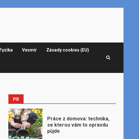
Fyzika
Vesmír
Zásady cookies (EU)
PR
Práce z domova: technika,
se kterou vám to opravdu
půjde