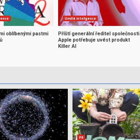
gence
Umělá inteligence
mi oblíbenými pastmi
Příští generální ředitel společnosti
yů
Apple potřebuje uvést produkt
Killer AI
PR