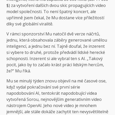
$) za vytvoření dalších dvou skic propagujících video
model společnosti. To není špatný koncert, ale
upřímně jsem čekal, že Mu dostane více příležitostí
díky své globální viralitě.
V rámci sponzorství Mu natočil dvě verze náčrtů,
jednu, která obsahovala záběry generované umělou
inteligencí, a jednu bez ní. Tajně doufal, že inzerent
si vybere to druhé, protože předvádí lidské herecké
schopnosti. Inzerent si ale vybral ten s AI. „Takový
pocit, jako by to začalo krást práci lidským hercům,
že?“ Mu říká.
Mu se minulý týden znovu objevil na mé časové ose,
když vydal pokračování své první série
napodobování AI, tentokrát napodobující videa
vytvořená Sorou, nejnovějším generativním video
nástrojem OpenAI. Jeho nové video je mnohem
jemnější, ale stále dokáže zachytit ten nevysvětlitelně