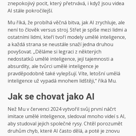
znepokojivý pocit, který přetrvává, i když jsou videa
AI stále pokročilejší.
Mu říká, že probíhá věčná bitva, jak AI zrychluje, ale
není to člověk versus stroj. Střet je spíše mezi lidmi a
ostatními lidmi, kteří tvoří modely umělé inteligence,
a každá strana se neustále snaží jedna druhou
povyšovat. „Děláme si legraci z některých
nedostatků umělé inteligence, její tajemnosti a
absurdity, ale tvůrci umělé inteligence je
pravděpodobně také vylepšují. Víte, letošní umělá
inteligence už vypadá mnohem lidštěji,“ říká Mu.
Jak se chovat jako AI
Než Mu v červenci 2024 vytvořil svůj první náčrt
imitace umělé inteligence, sledoval mnoho videí s AI,
aby studoval jejich společné rysy. Chtěl porozumět
druhům chyb, které AI často dělá, a poté je znovu