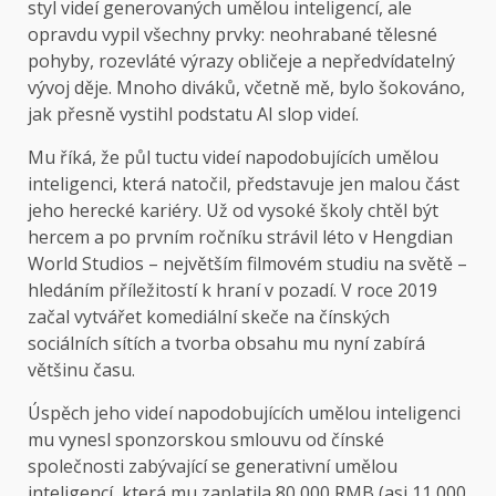
styl videí generovaných umělou inteligencí, ale
opravdu vypil všechny prvky: neohrabané tělesné
pohyby, rozevláté výrazy obličeje a nepředvídatelný
vývoj děje. Mnoho diváků, včetně mě, bylo šokováno,
jak přesně vystihl podstatu AI slop videí.
Mu říká, že půl tuctu videí napodobujících umělou
inteligenci, která natočil, představuje jen malou část
jeho herecké kariéry. Už od vysoké školy chtěl být
hercem a po prvním ročníku strávil léto v Hengdian
World Studios – největším filmovém studiu na světě –
hledáním příležitostí k hraní v pozadí. V roce 2019
začal vytvářet komediální skeče na čínských
sociálních sítích a tvorba obsahu mu nyní zabírá
většinu času.
Úspěch jeho videí napodobujících umělou inteligenci
mu vynesl sponzorskou smlouvu od čínské
společnosti zabývající se generativní umělou
inteligencí, která mu zaplatila 80 000 RMB (asi 11 000