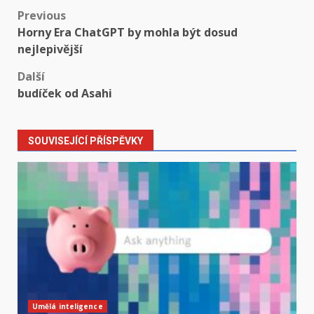
Post
Previous
Horny Era ChatGPT by mohla být dosud
navigation
nejlepivější
Další
budíček od Asahi
SOUVISEJÍCÍ PŘÍSPĚVKY
Umělá inteligence