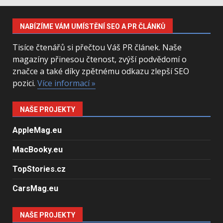
NABÍZÍME VÁM UMÍSTĚNÍ SEO A PR ČLÁNKŮ
Tisíce čtenářů si přečtou Váš PR článek. Naše
magazíny přinesou čtenost, zvýší podvědomí o
značce a také díky zpětnému odkazu zlepší SEO
pozici.
Více informací »
NAŠE PROJEKTY
AppleMag.eu
MacBooky.eu
TopStories.cz
CarsMag.eu
NAŠE PROJEKTY