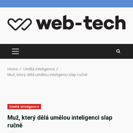
Skip
to
content
PRIMARY
MENU
Home
Umělá inteligence
Muž, který dělá umělou inteligenci slap ručně
Umělá inteligence
Muž, který dělá umělou inteligenci slap
ručně