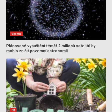
Vesmír
Plánované vypuštění téměř 2 milionů satelitů by
mohlo zničit pozemní astronomii
PR