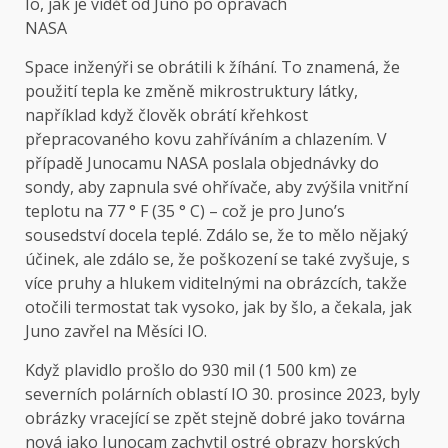
Io, jak je vidět od Juno po opravách
NASA
Space inženýři se obrátili k žíhání. To znamená, že
použití tepla ke změně mikrostruktury látky,
například když člověk obrátí křehkost
přepracovaného kovu zahříváním a chlazením. V
případě Junocamu NASA poslala objednávky do
sondy, aby zapnula své ohřívače, aby zvýšila vnitřní
teplotu na 77 ° F (35 ° C) – což je pro Juno’s
sousedství docela teplé. Zdálo se, že to mělo nějaký
účinek, ale zdálo se, že poškození se také zvyšuje, s
více pruhy a hlukem viditelnými na obrázcích, takže
otočili termostat tak vysoko, jak by šlo, a čekala, jak
Juno zavřel na Měsíci IO.
Když plavidlo prošlo do 930 mil (1 500 km) ze
severních polárních oblastí IO 30. prosince 2023, byly
obrázky vracející se zpět stejně dobré jako továrna
nová jako Junocam zachytil ostré obrazy horských