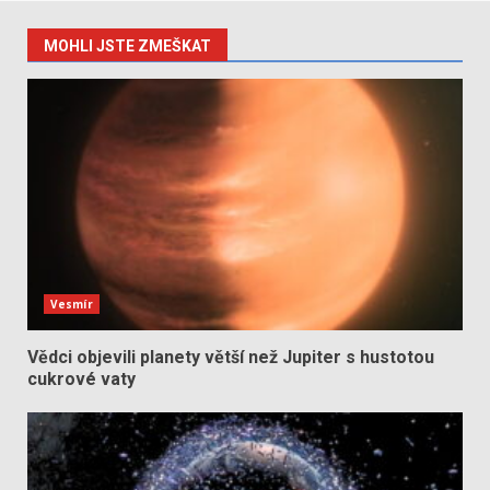
MOHLI JSTE ZMEŠKAT
Vesmír
Vědci objevili planety větší než Jupiter s hustotou
cukrové vaty