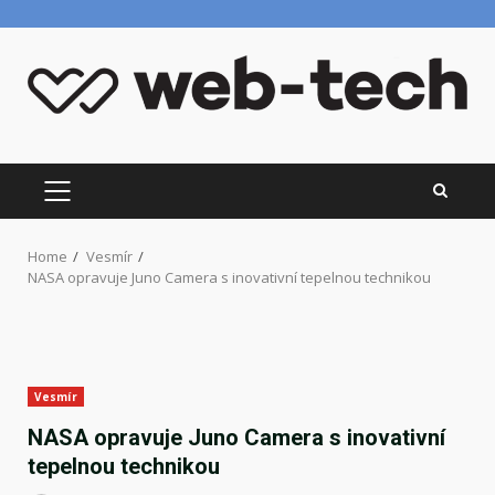
Skip
to
content
PRIMARY
MENU
Home
Vesmír
NASA opravuje Juno Camera s inovativní tepelnou technikou
Vesmír
NASA opravuje Juno Camera s inovativní
tepelnou technikou