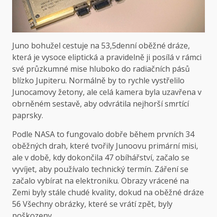
Juno bohužel cestuje na 53,5denní oběžné dráze,
která je vysoce eliptická a pravidelně ji posílá v rámci
své průzkumné mise hluboko do radiačních pásů
blízko Jupiteru. Normálně by to rychle vystřelilo
Junocamovy žetony, ale celá kamera byla uzavřena v
obrněném sestavě, aby odvrátila nejhorší smrtící
paprsky.
Podle NASA to fungovalo dobře během prvních 34
oběžných drah, které tvořily Junoovu primární misi,
ale v době, kdy dokončila 47 obíhářství, začalo se
vyvíjet, aby používalo technický termín. Záření se
začalo vybírat na elektroniku. Obrazy vrácené na
Zemi byly stále chudé kvality, dokud na oběžné dráze
56 Všechny obrázky, které se vrátí zpět, byly
poškozeny.