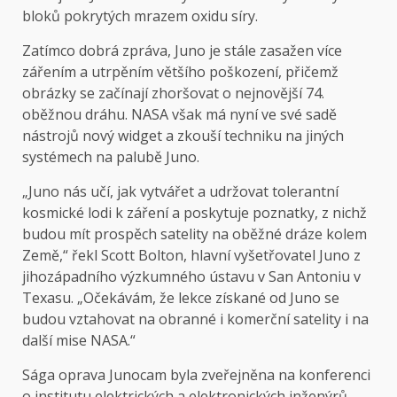
bloků pokrytých mrazem oxidu síry.
Zatímco dobrá zpráva, Juno je stále zasažen více
zářením a utrpěním většího poškození, přičemž
obrázky se začínají zhoršovat o nejnovější 74.
oběžnou dráhu. NASA však má nyní ve své sadě
nástrojů nový widget a zkouší techniku na jiných
systémech na palubě Juno.
„Juno nás učí, jak vytvářet a udržovat tolerantní
kosmické lodi k záření a poskytuje poznatky, z nichž
budou mít prospěch satelity na oběžné dráze kolem
Země,“ řekl Scott Bolton, hlavní vyšetřovatel Juno z
jihozápadního výzkumného ústavu v San Antoniu v
Texasu. „Očekávám, že lekce získané od Juno se
budou vztahovat na obranné i komerční satelity i na
další mise NASA.“
Sága oprava Junocam byla zveřejněna na konferenci
o institutu elektrických a elektronických inženýrů