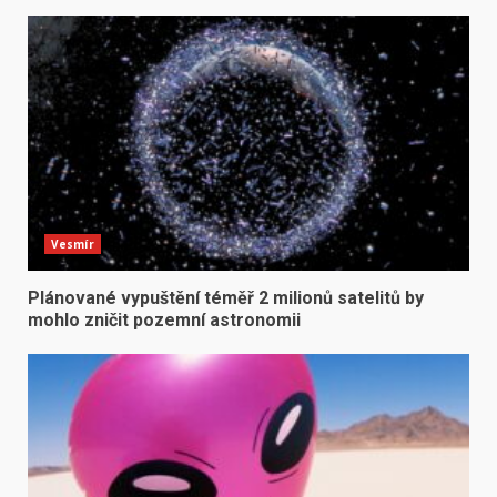
Vesmír
Plánované vypuštění téměř 2 milionů satelitů by
mohlo zničit pozemní astronomii