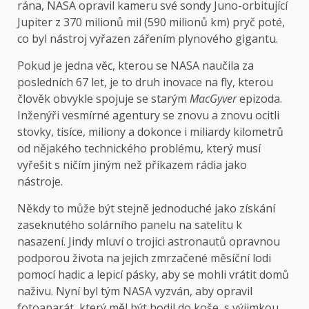
rána, NASA opravil kameru své sondy Juno-orbitující
Jupiter z 370 milionů mil (590 milionů km) pryč poté,
co byl nástroj vyřazen zářením plynového gigantu.
Pokud je jedna věc, kterou se NASA naučila za
posledních 67 let, je to druh inovace na fly, kterou
člověk obvykle spojuje se starým
MacGyver
epizoda.
Inženýři vesmírné agentury se znovu a znovu ocitli
stovky, tisíce, miliony a dokonce i miliardy kilometrů
od nějakého technického problému, který musí
vyřešit s ničím jiným než příkazem rádia jako
nástroje.
Někdy to může být stejně jednoduché jako získání
zaseknutého solárního panelu na satelitu k
nasazení. Jindy mluví o trojici astronautů opravnou
podporou života na jejich zmrzačené měsíční lodi
pomocí hadic a lepicí pásky, aby se mohli vrátit domů
naživu. Nyní byl tým NASA vyzván, aby opravil
fotoaparát, který měl být hodil do koše, s výjimkou