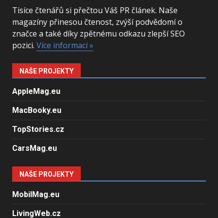
Tisíce čtenářů si přečtou Váš PR článek. Naše
magazíny přinesou čtenost, zvýší podvědomí o
značce a také díky zpětnému odkazu zlepší SEO
pozici.
Více informací »
NAŠE PROJEKTY
AppleMag.eu
MacBooky.eu
TopStories.cz
CarsMag.eu
NAŠE PROJEKTY
MobilMag.eu
LivingWeb.cz