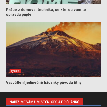
Práce z domova: technika, se kterou vám to
opravdu půjde
Fyzika
Vysvětlení jedinečné hádanky původu Etny
NABÍZÍME VÁM UMÍSTĚNÍ SEO A PR ČLÁNKŮ