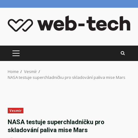
Skip
to
content
PRIMARY
MENU
Home
Vesmír
NASA testuje superchladničku pro skladování paliva mise Mars
Vesmír
NASA testuje superchladničku pro
skladování paliva mise Mars