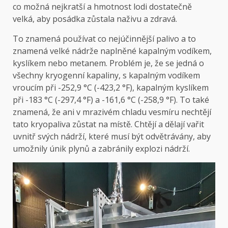
co možná nejkratší a hmotnost lodi dostatečně
velká, aby posádka zůstala naživu a zdravá.
To znamená používat co nejúčinnější palivo a to
znamená velké nádrže naplněné kapalným vodíkem,
kyslíkem nebo metanem. Problém je, že se jedná o
všechny kryogenní kapaliny, s kapalným vodíkem
vroucím při -252,9 °C (-423,2 °F), kapalným kyslíkem
při -183 °C (-297,4 °F) a -161,6 °C (-258,9 °F). To také
znamená, že ani v mrazivém chladu vesmíru nechtějí
tato kryopaliva zůstat na místě. Chtějí a dělají vařit
uvnitř svých nádrží, které musí být odvětrávány, aby
umožnily únik plynů a zabránily explozi nádrží.