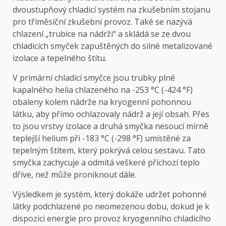
dvoustupňový chladicí systém na zkušebním stojanu
pro tříměsíční zkušební provoz. Také se nazývá
chlazení „trubice na nádrži“ a skládá se ze dvou
chladicích smyček zapuštěných do silné metalizované
izolace a tepelného štítu.
V primární chladicí smyčce jsou trubky plné
kapalného helia chlazeného na -253 °C (-424 °F)
obaleny kolem nádrže na kryogenní pohonnou
látku, aby přímo ochlazovaly nádrž a její obsah. Přes
to jsou vrstvy izolace a druhá smyčka nesoucí mírně
teplejší helium při -183 °C (-298 °F) umístěné za
tepelným štítem, který pokrývá celou sestavu. Tato
smyčka zachycuje a odmítá veškeré příchozí teplo
dříve, než může proniknout dále.
Výsledkem je systém, který dokáže udržet pohonné
látky podchlazené po neomezenou dobu, dokud je k
dispozici energie pro provoz kryogenního chladicího