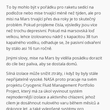
To by mohlo být v pořádku pro raketu sedící na
podložce nebo mise trvající méně než týden, ale pro
misi na Mars trvající přes dva roky je to skutečný
problém. Pokud projdeme čísla, výsledky jsou více
než trochu depresivní. Pokud má marsovská loď
velkou, lehce izolovanou nádrž s kapacitou 38 tun
kapalného vodíku, odhaduje se, že pasivní odvaření
by stálo asi 16 tun ročně.
Jinými slovy, mise na Mars by viděla posádku dorazit
do cíle bez paliva, aby se dostala domů.
Silná izolace může snížit ztráty, i když by byly stále
nepřijatelně vysoké. NASA proto pracuje na svém
projektu Cryogenic Fluid Management Portfolio
Project, který má za úkol vyvinout systém
nejmodernější izolace a aktivního chlazení, jehož
cílem je dosáhnout nulového varu během měsíců a
dokonce let, a také vylepšené systémy pro