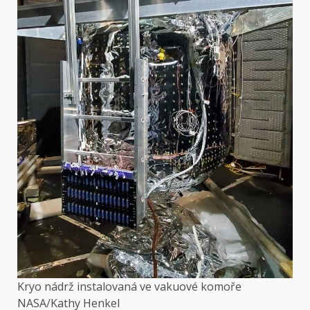
Kryo nádrž instalovaná ve vakuové komoře
NASA/Kathy Henkel