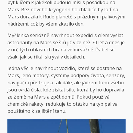
být klíčem k jakékoli budoucí misi s posádkou na
Mars. Bez nového kryogenního chladiče by loď na
Mars dorazila k Rudé planetě s prázdnými palivovými
nádržemi, což by všem zkazilo den.
Myšlenka seriózně navrhnout expedici s cílem vyslat
astronauty na Mars se šíří již více než 70 let a dnes je
v určitých oblastech brána velmi vážně. Ďábel se
však, jak se říká, skrývá v detailech.
Jedna věc je navrhnout vozidlo, které se dostane na
Mars, jeho motory, systémy podpory života, senzory,
navigační přístroje a tak dále, ale jádrem toho všeho
jsou tvrdá čísla, kde získat sílu, která by ho dopravila
ze Země na Mars a zpět domů. Pokud používá
chemické rakety, redukuje to otázku na typ paliva
použitého k zajištění tahu.