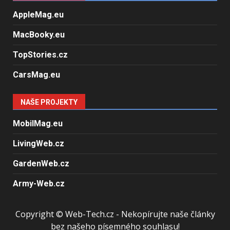
AppleMag.eu
MacBooky.eu
TopStories.cz
CarsMag.eu
NAŠE PROJEKTY
MobilMag.eu
LivingWeb.cz
GardenWeb.cz
Army-Web.cz
Copyright © Web-Tech.cz - Nekopírujte naše články
bez našeho písemného souhlasu!