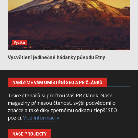
Fyzika
Vysvětlení jedinečné hádanky původu Etny
NABÍZÍME VÁM UMÍSTĚNÍ SEO A PR ČLÁNKŮ
Tisíce čtenářů si přečtou Váš PR článek. Naše
magazíny přinesou čtenost, zvýší podvědomí o
značce a také díky zpětnému odkazu zlepší SEO
pozici.
Více informací »
NAŠE PROJEKTY