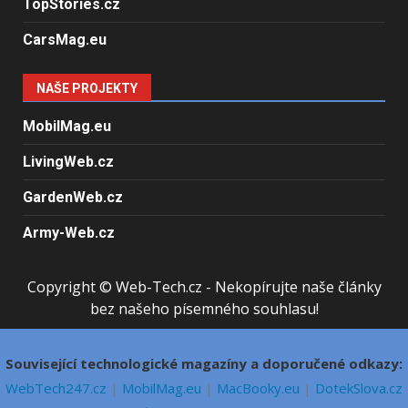
TopStories.cz
CarsMag.eu
NAŠE PROJEKTY
MobilMag.eu
LivingWeb.cz
GardenWeb.cz
Army-Web.cz
Copyright © Web-Tech.cz - Nekopírujte naše články
bez našeho písemného souhlasu!
Související technologické magazíny a doporučené odkazy:
WebTech247.cz
|
MobilMag.eu
|
MacBooky.eu
|
DotekSlova.cz