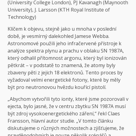
(University College London), PJ Kavanagh (Maynooth
University), J. Larsson (KTH Royal Institute of
Technology)
Klíčem k objevu, stejně jako u mnoha v poslední
době, je vesmírný dalekohled Jamese Webba.
Astronomové použili jeho infračervené přístroje k
analýze spektra plynu a prachu v oblaku SN 1987A,
který odhalil přítomnost argonu, který byl ionizován
pětkrát – v podstatě to znamená, že atomy byly
zbaveny pěti z jejich 18 elektronů. Tento proces by
vyžadoval velmi energetické fotony, které by měly
být pro neutronovou hvězdu kouřící pistolí.
„Abychom vytvořili tyto ionty, které jsme pozorovali v
ejecta, bylo jasné, že v centru zbytku SN 1987A musí
být zdroj vysokoenergetického záření,“ řekl Claes
Fransson, hlavní autor studie. „V tomto článku
diskutujeme o různých možnostech a zjišťujeme, že
pravděpodobných je pouze několik scénářů a