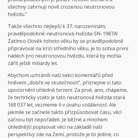
všechny zahrnují nově zrozenou neutronovou
hvězdu.“
Takže všechno nejlepší k 37. narozeninám,
pravděpodobně-neutronová-hvězda-SN-1987A!
Zatímco člověk tohoto věku by se pravděpodobně
připravoval na krizi středního věku, je to sotva první
nádech pro neutronovou hvězdu, která by mohla
zářit ještě miliardy let.
Abychom uchránili naši sekci komentářů před
hněvem „dobře ve skutečnosti“, přiznejme si tato
upozornění ohledně tvrzení. Za prvé, ano, chápeme,
že technicky vzato je tato neutronová hvězda stará
168 037 let, vezmeme-li v úvahu vzdálenost. Ale
jakmile se začnete takto přizpůsobovat času, věci
začnou být nepořádek. Je běžné a mnohem
úhlednější popisovat věci na základě naší
perspektivy zde na Zemi, protože je to jediné, co