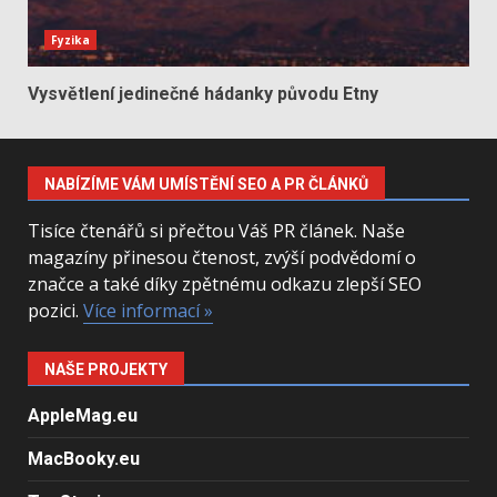
Fyzika
Vysvětlení jedinečné hádanky původu Etny
NABÍZÍME VÁM UMÍSTĚNÍ SEO A PR ČLÁNKŮ
Tisíce čtenářů si přečtou Váš PR článek. Naše
magazíny přinesou čtenost, zvýší podvědomí o
značce a také díky zpětnému odkazu zlepší SEO
pozici.
Více informací »
NAŠE PROJEKTY
AppleMag.eu
MacBooky.eu