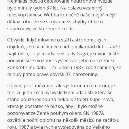
Nejmladší dosud detekované neutronové hvězdě
bylo minulý týden 37 let. Na oslavu vesmírný
teleskop Jamese Webba konečně našel nejpřímější
důkaz toho, že se skrývá mezi zbytky oblaku
supernovy, ve kterém se zrodil.
Obvykle, když mluvíme o stáří astronomických
objektů, je to v milionech nebo miliardách let – takže
najít něco, co je mladší než Lady Gaga, je divné. Ještě
podivnější je možnost vysledovat jeho narození ke
konkrétnímu datu – 23. únoru 1987, což znamená, že
minulý pátek právě dovršil 37. narozeniny.
Důvod, proč můžeme tak s jistotou určit datum, je
ten, že jeho zrod byl výsledkem události, která se
stane pouze jednou za několik století: supernova,
která je dostatečně blízko, aby ji bylo možné
pozorovat ze Země pouhým okem. SN 1987A
osvětlila noční oblohu na několik měsíců na začátku
roku 1987 a byla rychle vysledována do Velkého