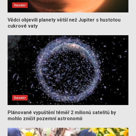
Vesmír
Vědci objevili planety větší než Jupiter s hustotou
cukrové vaty
Vesmír
Plánované vypuštění téměř 2 milionů satelitů by
mohlo zničit pozemní astronomii