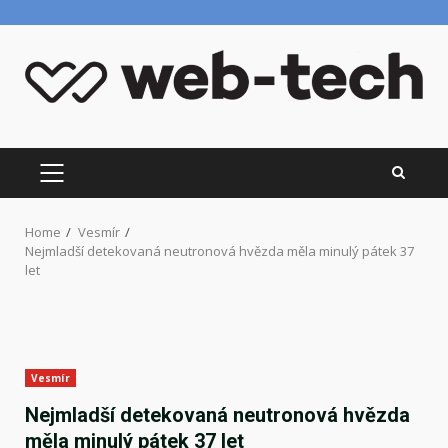
Skip
to
content
PRIMARY
MENU
Home
Vesmír
Nejmladší detekovaná neutronová hvězda měla minulý pátek 37
let
Vesmír
Nejmladší detekovaná neutronová hvězda
měla minulý pátek 37 let