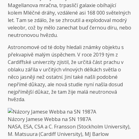
Magellanova mračna, trpasličí galaxie obíhající
kolem Mléčné dráhy, vzdálené asi 168 000 světelných
let. Tam se zdálo, že se zhroutil a explodoval modrý
veleobr, což by mělo zanechat buď černou díru, nebo
neutronovou hvězdu.
Astronomové od té doby hledali známky objektu s
překvapivě malým úspěchem. V roce 2019 tým z
Cardiffské univerzity zjistil, že určitá část prachu v
oblaku zářila v určitých vlnových délkách světla o
něco jasněji než ostatní. Jiní také našli podobné
nepřímé důkazy, ale nová studie nyní našla dosud
nejpřímější důkaz, že tam žije malá neutronová
hvězda.
Názory Jamese Webba na SN 1987A
NASA, ESA, CSA a C. Fransson (Stockholm University),
M. Matsuura (Cardiff University), MJ Barlow