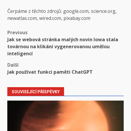
Čerpáme z těchto zdrojů: google.com, science.org,
newatlas.com, wired.com, pixabay.com
Post
Previous
Jak se webová stránka malých novin Iowa stala
navigation
továrnou na klikání vygenerovanou umělou
inteligencí
Další
Jak používat funkci paměti ChatGPT
SOUVISEJÍCÍ PŘÍSPĚVKY