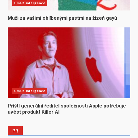
Umělá inteligence
Muži za vašimi oblíbenými pastmi na žízeň gayů
Umělá inteligence
Příští generální ředitel společnosti Apple potřebuje
uvést produkt Killer AI
PR