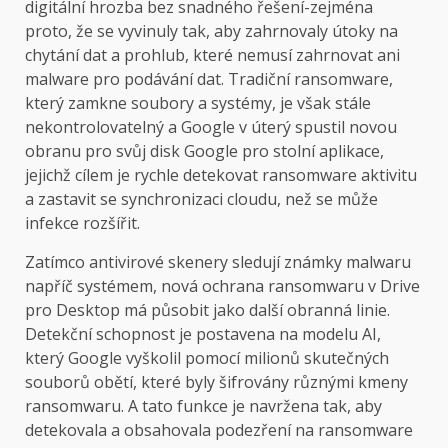
digitální hrozba bez snadného řešení-zejména
proto, že se vyvinuly tak, aby zahrnovaly útoky na
chytání dat a prohlub, které nemusí zahrnovat ani
malware pro podávání dat. Tradiční ransomware,
který zamkne soubory a systémy, je však stále
nekontrolovatelný a Google v úterý spustil novou
obranu pro svůj disk Google pro stolní aplikace,
jejichž cílem je rychle detekovat ransomware aktivitu
a zastavit se synchronizaci cloudu, než se může
infekce rozšířit.
Zatímco antivirové skenery sledují známky malwaru
napříč systémem, nová ochrana ransomwaru v Drive
pro Desktop má působit jako další obranná linie.
Detekční schopnost je postavena na modelu AI,
který Google vyškolil pomocí milionů skutečných
souborů obětí, které byly šifrovány různými kmeny
ransomwaru. A tato funkce je navržena tak, aby
detekovala a obsahovala podezření na ransomware