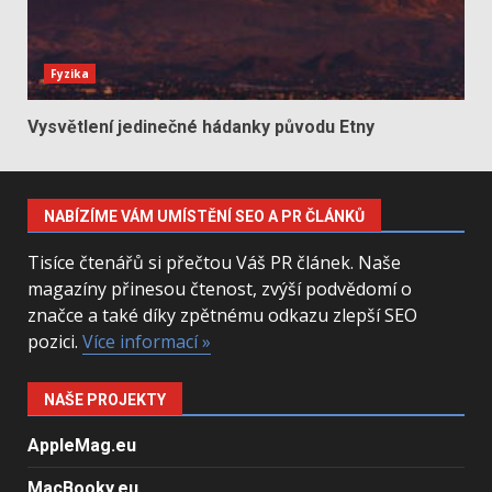
Fyzika
Vysvětlení jedinečné hádanky původu Etny
NABÍZÍME VÁM UMÍSTĚNÍ SEO A PR ČLÁNKŮ
Tisíce čtenářů si přečtou Váš PR článek. Naše
magazíny přinesou čtenost, zvýší podvědomí o
značce a také díky zpětnému odkazu zlepší SEO
pozici.
Více informací »
NAŠE PROJEKTY
AppleMag.eu
MacBooky.eu