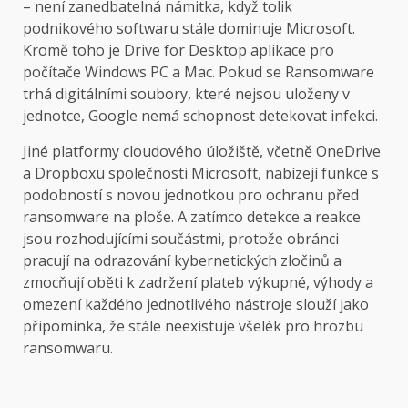
– není zanedbatelná námitka, když tolik
podnikového softwaru stále dominuje Microsoft.
Kromě toho je Drive for Desktop aplikace pro
počítače Windows PC a Mac. Pokud se Ransomware
trhá digitálními soubory, které nejsou uloženy v
jednotce, Google nemá schopnost detekovat infekci.
Jiné platformy cloudového úložiště, včetně OneDrive
a Dropboxu společnosti Microsoft, nabízejí funkce s
podobností s novou jednotkou pro ochranu před
ransomware na ploše. A zatímco detekce a reakce
jsou rozhodujícími součástmi, protože obránci
pracují na odrazování kybernetických zločinů a
zmocňují oběti k zadržení plateb výkupné, výhody a
omezení každého jednotlivého nástroje slouží jako
připomínka, že stále neexistuje všelék pro hrozbu
ransomwaru.