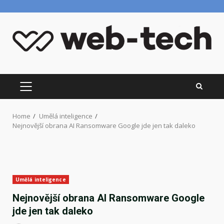
Skip
to
content
PRIMARY
MENU
Home
Umělá inteligence
Nejnovější obrana AI Ransomware Google jde jen tak daleko
Umělá inteligence
Nejnovější obrana AI Ransomware Google
jde jen tak daleko