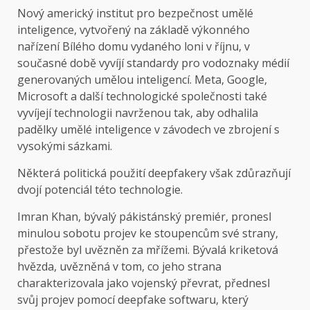
Nový americký institut pro bezpečnost umělé
inteligence, vytvořený na základě výkonného
nařízení Bílého domu vydaného loni v říjnu, v
současné době vyvíjí standardy pro vodoznaky médií
generovaných umělou inteligencí. Meta, Google,
Microsoft a další technologické společnosti také
vyvíjejí technologii navrženou tak, aby odhalila
padělky umělé inteligence v závodech ve zbrojení s
vysokými sázkami.
Některá politická použití deepfakery však zdůrazňují
dvojí potenciál této technologie.
Imran Khan, bývalý pákistánský premiér, pronesl
minulou sobotu projev ke stoupencům své strany,
přestože byl uvězněn za mřížemi. Bývalá kriketová
hvězda, uvězněná v tom, co jeho strana
charakterizovala jako vojenský převrat, přednesl
svůj projev pomocí deepfake softwaru, který