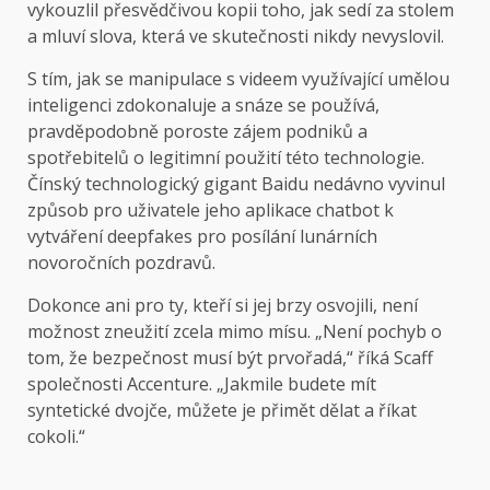
vykouzlil přesvědčivou kopii toho, jak sedí za stolem
a mluví slova, která ve skutečnosti nikdy nevyslovil.
S tím, jak se manipulace s videem využívající umělou
inteligenci zdokonaluje a snáze se používá,
pravděpodobně poroste zájem podniků a
spotřebitelů o legitimní použití této technologie.
Čínský technologický gigant Baidu nedávno
vyvinul
způsob
pro uživatele jeho aplikace chatbot k
vytváření deepfakes pro posílání lunárních
novoročních pozdravů.
Dokonce ani pro ty, kteří si jej brzy osvojili, není
možnost zneužití zcela mimo mísu. „Není pochyb o
tom, že bezpečnost musí být prvořadá,“ říká Scaff
společnosti Accenture. „Jakmile budete mít
syntetické dvojče, můžete je přimět dělat a říkat
cokoli.“