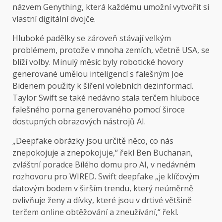
názvem Genything, která každému umožní vytvořit si
vlastní digitální dvojče.
Hluboké padělky se zároveň stávají velkým
problémem, protože v mnoha zemích, včetně USA, se
blíží volby. Minulý měsíc byly robotické hovory
generované umělou inteligencí s falešným Joe
Bidenem použity k šíření volebních dezinformací.
Taylor Swift se také nedávno stala terčem hluboce
falešného porna generovaného pomocí široce
dostupných obrazových nástrojů AI.
„Deepfake obrázky jsou určitě něco, co nás
znepokojuje a znepokojuje,“ řekl Ben Buchanan,
zvláštní poradce Bílého domu pro AI, v nedávném
rozhovoru pro WIRED. Swift deepfake „je klíčovým
datovým bodem v širším trendu, který neúměrně
ovlivňuje ženy a dívky, které jsou v drtivé většině
terčem online obtěžování a zneužívání,“ řekl.