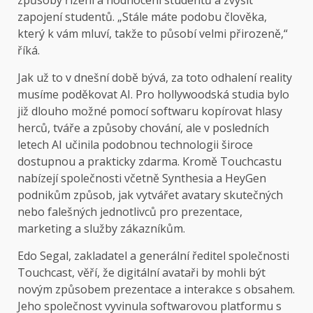
způsoby řízení a hodnocení studentů a zvýšit
zapojení studentů. „Stále máte podobu člověka,
který k vám mluví, takže to působí velmi přirozeně,“
říká.
Jak už to v dnešní době bývá, za toto odhalení reality
musíme poděkovat AI. Pro hollywoodská studia bylo
již dlouho možné pomocí softwaru kopírovat hlasy
herců, tváře a způsoby chování, ale v posledních
letech AI učinila podobnou technologii široce
dostupnou a prakticky zdarma. Kromě Touchcastu
nabízejí společnosti včetně Synthesia a HeyGen
podnikům způsob, jak vytvářet avatary skutečných
nebo falešných jednotlivců pro prezentace,
marketing a služby zákazníkům.
Edo Segal, zakladatel a generální ředitel společnosti
Touchcast, věří, že digitální avataři by mohli být
novým způsobem prezentace a interakce s obsahem.
Jeho společnost vyvinula softwarovou platformu s