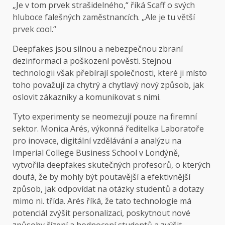
„Je v tom prvek strašidelného,“ říká Scaff o svých
hluboce falešných zaměstnancích. „Ale je tu větší
prvek cool.“
Deepfakes jsou silnou a nebezpečnou zbraní
dezinformací a poškození pověsti. Stejnou
technologii však přebírají společnosti, které ji místo
toho považují za chytrý a chytlavý nový způsob, jak
oslovit zákazníky a komunikovat s nimi.
Tyto experimenty se neomezují pouze na firemní
sektor. Monica Arés, výkonná ředitelka Laboratoře
pro inovace, digitální vzdělávání a analýzu na
Imperial College Business School v Londýně,
vytvořila deepfakes skutečných profesorů, o kterých
doufá, že by mohly být poutavější a efektivnější
způsob, jak odpovídat na otázky studentů a dotazy
mimo ni. třída. Arés říká, že tato technologie má
potenciál zvýšit personalizaci, poskytnout nové