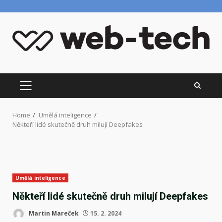
Skip
to
content
PRIMARY
MENU
Home
Umělá inteligence
Někteří lidé skutečně druh milují Deepfakes
Umělá inteligence
Někteří lidé skutečně druh milují Deepfakes
Martin Mareček
15. 2. 2024