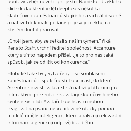
poutavý výběr nového projektu. Namísto obvyklého
slide decku klient viděl deepfakes několika
skutečných zaměstnanců stojících na virtuální scéně
a nabízel dokonale podané popisy projektu, na
kterém doufal pracovat.
„Chtěl jsem, aby se setkali s naším týmem,“ říká
Renato Scaff, vrchní ředitel společnosti Accenture,
který s tímto nápadem přišel. „Je to pro nás také
způsob, jak se odlišit od konkurence.“
Hluboké fake byly vytvořeny – se souhlasem
zaměstnanců – společností Touchcast, do které
Accenture investovala a která nabízí platformu pro
interaktivní prezentace s avatary skutečných nebo
syntetických lidí. Avataři Touchcastu mohou
reagovat na psané nebo mluvené otázky pomocí
modelů umělé inteligence, které analyzují relevantní
informace a generují odpovědi za běhu.