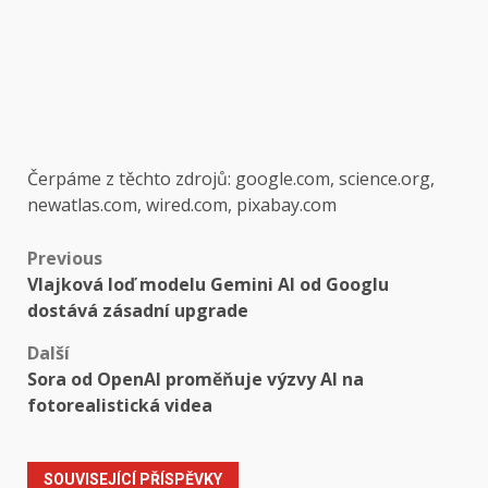
Čerpáme z těchto zdrojů: google.com, science.org,
newatlas.com, wired.com, pixabay.com
Post
Previous
Vlajková loď modelu Gemini AI od Googlu
navigation
dostává zásadní upgrade
Další
Sora od OpenAI proměňuje výzvy AI na
fotorealistická videa
SOUVISEJÍCÍ PŘÍSPĚVKY