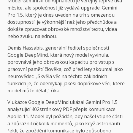
Model Gemini AI od Alphabetu je veřejný teprve dva
měsíce, ale společnost již vydává upgrade. Gemini
Pro 1.5, který je dnes uveden na trh s omezenou
dostupností, je výkonnější než jeho předchůdce a
dokáže zpracovat obrovské množství textu, videa
nebo zvuku najednou.
Demis Hassabis, generální ředitel společnosti
Google DeepMind, která nový model vyvinula,
porovnává jeho obrovskou kapacitu pro vstup s
pracovní pamětí člověka, což před lety zkoumal jako
neurovědec. „Skvělá věc na těchto základních
funkcích je, že odemykají jakési doplňkové věci, které
model může dělat,“ říká.
V ukázce Google DeepMind ukázal Gemini Pro 1.5
analyzující 402stránkový PDF přepis komunikace
Apollo 11. Model byl požádán, aby našel vtipné části
a zdůraznil několik momentů, jako když astronauti
řekli, že zpoždění komunikace bylo způsobeno