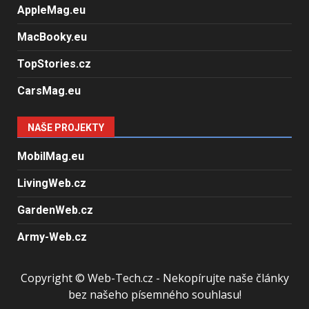
AppleMag.eu
MacBooky.eu
TopStories.cz
CarsMag.eu
NAŠE PROJEKTY
MobilMag.eu
LivingWeb.cz
GardenWeb.cz
Army-Web.cz
Copyright © Web-Tech.cz - Nekopírujte naše články
bez našeho písemného souhlasu!