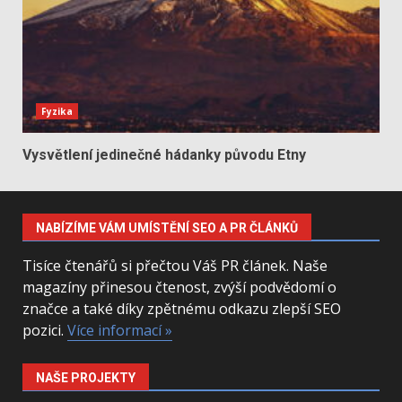
Fyzika
Vysvětlení jedinečné hádanky původu Etny
NABÍZÍME VÁM UMÍSTĚNÍ SEO A PR ČLÁNKŮ
Tisíce čtenářů si přečtou Váš PR článek. Naše
magazíny přinesou čtenost, zvýší podvědomí o
značce a také díky zpětnému odkazu zlepší SEO
pozici.
Více informací »
NAŠE PROJEKTY