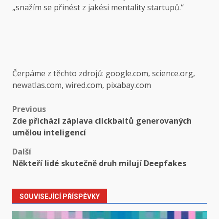
„snažím se přinést z jakési mentality startupů.“
Čerpáme z těchto zdrojů: google.com, science.org,
newatlas.com, wired.com, pixabay.com
Post
Previous
Zde přichází záplava clickbaitů generovaných
navigation
umělou inteligencí
Další
Někteří lidé skutečně druh milují Deepfakes
SOUVISEJÍCÍ PŘÍSPĚVKY