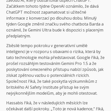
závodu AI, který odstartoval úspěch ChatGPT.
Začátkem tohoto týdne OpenAI oznámilo, že dává
ChatGPT možnost zapamatovat si užitečné
informace z konverzací po dlouhou dobu. Minulý
týden Google změnil značku svého chatbota Barda a
oznámil, že Gemini Ultra bude k dispozici s placeným
předplatným.
Zběsilé tempo pokroku v generativní umělé
inteligenci je v rozporu s obavami o rizika, která by
tato technologie mohla představovat. Google říká, že
prošel rozsáhlým testováním Gemini Pro 1.5 a že
poskytování omezeného přístupu nabízí způsob, jak
získat zpětnou vazbu o potenciálních rizicích.
Společnost říká, že také poskytla výzkumníkům z
britského AI Safety Institute přístup ke svým
nejvýkonnějším modelům, aby je mohli otestovat.
Hassabis říká, že v následujících měsících lze
očekávat další pokroky. „Toto je nová kadence,“ říká,