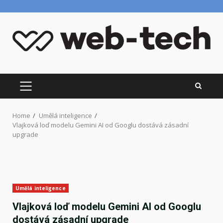
Skip
to
content
PRIMARY
MENU
Home
Umělá inteligence
Vlajková loď modelu Gemini AI od Googlu dostává zásadní
upgrade
Umělá inteligence
Vlajková loď modelu Gemini AI od Googlu
dostává zásadní upgrade