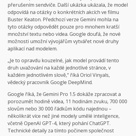
přerušením sendviče. Další ukázka ukázala, že model
odpovídá na otázky o konkrétních akcích ve filmu
Buster Keaton. Předchozí verze Gemini mohla na
tyto otázky odpovědět pouze pro mnohem kratší
množství textu nebo videa. Google doufá, že nové
možnosti umožní vývojářům vytvářet nové druhy
aplikací nad modelem.
„Je to opravdu kouzelné, jak model provádí tento
druh uvažování na každé jednotlivé stránce, v
každém jednotlivém slově,“ říká Oriol Vinyals,
vědecký pracovník Google DeepMind.
Google říká, že Gemini Pro 1.5 dokáže zpracovat a
porozumět hodině videa, 11 hodinám zvuku, 700 000
slovům nebo 30 000 řádkům kódu najednou –
několikrát více než jiné modely umělé inteligence,
včetně OpenAI GPT-4, který pohání ChatGPT.
Technické detaily za tímto počinem společnost