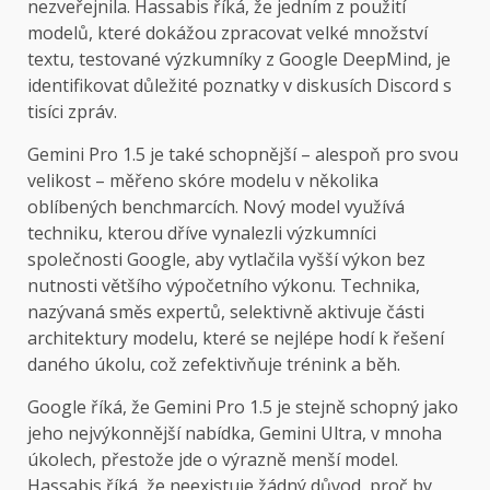
nezveřejnila. Hassabis říká, že jedním z použití
modelů, které dokážou zpracovat velké množství
textu, testované výzkumníky z Google DeepMind, je
identifikovat důležité poznatky v diskusích Discord s
tisíci zpráv.
Gemini Pro 1.5 je také schopnější – alespoň pro svou
velikost – měřeno skóre modelu v několika
oblíbených benchmarcích. Nový model využívá
techniku, kterou dříve vynalezli výzkumníci
společnosti Google, aby vytlačila vyšší výkon bez
nutnosti většího výpočetního výkonu. Technika,
nazývaná směs expertů, selektivně aktivuje části
architektury modelu, které se nejlépe hodí k řešení
daného úkolu, což zefektivňuje trénink a běh.
Google říká, že Gemini Pro 1.5 je stejně schopný jako
jeho nejvýkonnější nabídka, Gemini Ultra, v mnoha
úkolech, přestože jde o výrazně menší model.
Hassabis říká, že neexistuje žádný důvod, proč by