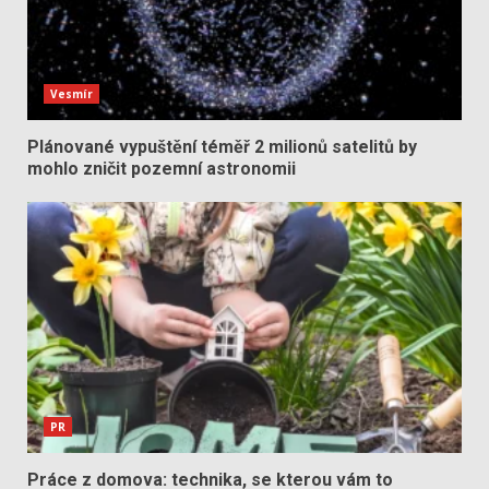
Vesmír
Plánované vypuštění téměř 2 milionů satelitů by
mohlo zničit pozemní astronomii
PR
Práce z domova: technika, se kterou vám to