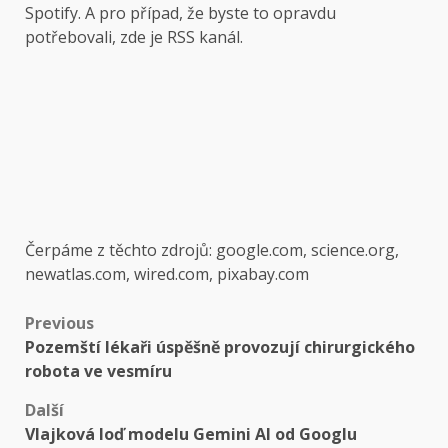
Spotify. A pro případ, že byste to opravdu
potřebovali, zde je RSS kanál.
Čerpáme z těchto zdrojů: google.com, science.org,
newatlas.com, wired.com, pixabay.com
Post
Previous
Pozemští lékaři úspěšně provozují chirurgického
navigation
robota ve vesmíru
Další
Vlajková loď modelu Gemini AI od Googlu