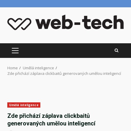
Skip
to
content
PRIMARY
MENU
Home
Umělá inteligence
Zde přichází záplava clickbaitů generovaných umělou inteligencí
Umělá inteligence
Zde přichází záplava clickbaitů
generovaných umělou inteligencí