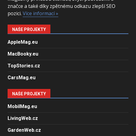
značce a také díky zpětnému odkazu zlepší SEO
pozici.
Více informací »
NAŠE PROJEKTY
AppleMag.eu
MacBooky.eu
TopStories.cz
CarsMag.eu
NAŠE PROJEKTY
MobilMag.eu
LivingWeb.cz
GardenWeb.cz