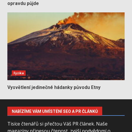
opravdu půjde
Fyzika
Vysvětlení jedinečné hádanky původu Etny
NABÍZÍME VÁM UMÍSTĚNÍ SEO A PR ČLÁNKŮ
Tisíce čtenářů si přečtou Váš PR článek. Naše
magazíny přinesou čtenost, zvýší podvědomí o