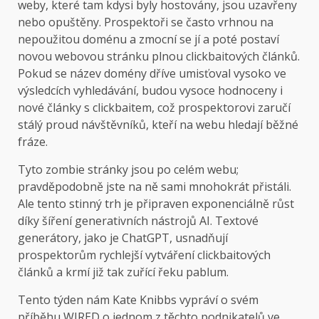
weby, které tam kdysi byly hostovány, jsou uzavřeny
nebo opuštěny. Prospektoři se často vrhnou na
nepoužitou doménu a zmocní se jí a poté postaví
novou webovou stránku plnou clickbaitových článků.
Pokud se název domény dříve umisťoval vysoko ve
výsledcích vyhledávání, budou vysoce hodnoceny i
nové články s clickbaitem, což prospektorovi zaručí
stálý proud návštěvníků, kteří na webu hledají běžné
fráze.
Tyto zombie stránky jsou po celém webu;
pravděpodobně jste na ně sami mnohokrát přistáli.
Ale tento stinný trh je připraven exponenciálně růst
díky šíření generativních nástrojů AI. Textové
generátory, jako je ChatGPT, usnadňují
prospektorům rychlejší vytváření clickbaitových
článků a krmí již tak zuřící řeku pablum.
Tento týden nám Kate Knibbs vypráví o svém
příběhu WIRED o jednom z těchto podnikatelů ve