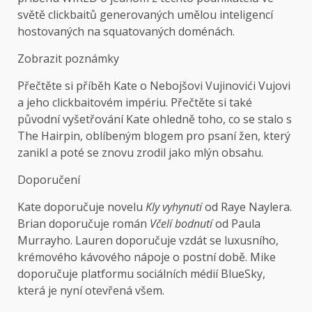
světě clickbaitů generovaných umělou inteligencí
hostovaných na squatovaných doménách.
Zobrazit poznámky
Přečtěte si příběh Kate o Nebojšovi Vujinovići Vujovi
a jeho clickbaitovém impériu. Přečtěte si také
původní vyšetřování Kate ohledně toho, co se stalo s
The Hairpin, oblíbeným blogem pro psaní žen, který
zanikl a poté se znovu zrodil jako mlýn obsahu.
Doporučení
Kate doporučuje novelu
Kly vyhynutí
od Raye Naylera.
Brian doporučuje román
Včelí bodnutí
od Paula
Murrayho. Lauren doporučuje vzdát se luxusního,
krémového kávového nápoje o postní době. Mike
doporučuje platformu sociálních médií BlueSky,
která je nyní otevřená všem.