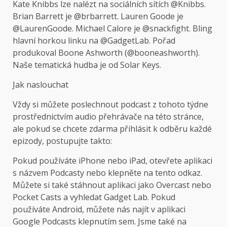
Kate Knibbs lze nalézt na sociálních sítích @
Knibbs
.
Brian Barrett je @
brbarrett
. Lauren Goode je
@
LaurenGoode
. Michael Calore je @
snackfight
. Bling
hlavní horkou linku na @
GadgetLab
. Pořad
produkoval Boone Ashworth (@
booneashworth
).
Naše tematická hudba je od Solar Keys.
Jak naslouchat
Vždy si můžete poslechnout podcast z tohoto týdne
prostřednictvím audio přehrávače na této stránce,
ale pokud se chcete zdarma přihlásit k odběru každé
epizody, postupujte takto:
Pokud používáte iPhone nebo iPad, otevřete aplikaci
s názvem Podcasty nebo klepněte na tento odkaz.
Můžete si také stáhnout aplikaci jako Overcast nebo
Pocket Casts a vyhledat Gadget Lab. Pokud
používáte Android, můžete nás najít v aplikaci
Google Podcasts klepnutím sem. Jsme také na