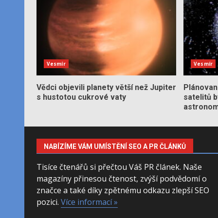
Vesmír
Vesmír
Vědci objevili planety větší než Jupiter
Plánované
s hustotou cukrové vaty
satelitů 
astronom
NABÍZÍME VÁM UMÍSTĚNÍ SEO A PR ČLÁNKŮ
Tisíce čtenářů si přečtou Váš PR článek. Naše
magazíny přinesou čtenost, zvýší podvědomí o
značce a také díky zpětnému odkazu zlepší SEO
pozici.
Více informací »