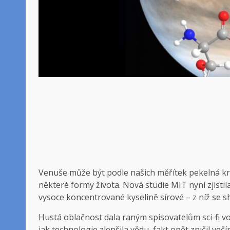
Venuše může být podle našich měřítek pekelná kraj
některé formy života. Nová studie MIT nyní zjistil
vysoce koncentrované kyselině sírové – z níž se s
Hustá oblačnost dala raným spisovatelům sci-fi vo
jak technologie zlepšila vědu, fakt opět zničil več