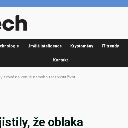
chnologie
Umělá inteligence
Kryptoměny
IT trendy
Kontakt
iny sírové na Venuši nemohou rozpustit život
stily, že oblaka