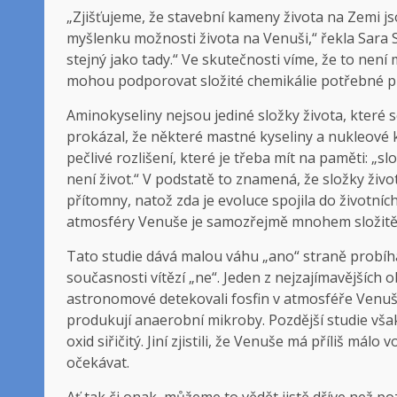
„Zjišťujeme, že stavební kameny života na Zemi jsou
myšlenku možnosti života na Venuši,“ řekla Sara 
stejný jako tady.“ Ve skutečnosti víme, že to ne
mohou podporovat složité chemikálie potřebné pr
Aminokyseliny nejsou jediné složky života, které s
prokázal, že některé mastné kyseliny a nukleové ky
pečlivé rozlišení, které je třeba mít na paměti: „s
není život.“ V podstatě to znamená, že složky živo
přítomny, natož zda je evoluce spojila do životní
atmosféry Venuše je samozřejmě mnohem složitější
Tato studie dává malou váhu „ano“ straně probíhají
současnosti vítězí „ne“. Jeden z nejzajímavějších 
astronomové detekovali fosfin v atmosféře Venuše
produkují anaerobní mikroby. Pozdější studie však
oxid siřičitý. Jiní zjistili, že Venuše má příliš mál
očekávat.
Ať tak či onak, můžeme to vědět jistě dříve než poz