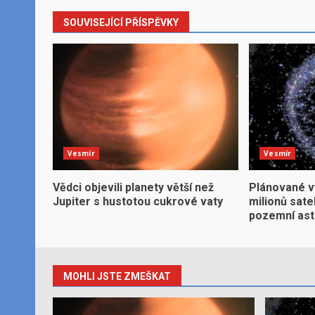
SOUVISEJÍCÍ PŘÍSPĚVKY
Vesmír
Vesmír
Vědci objevili planety větší než
Plánované v
Jupiter s hustotou cukrové vaty
milionů sate
pozemní ast
MOHLI JSTE ZMEŠKAT