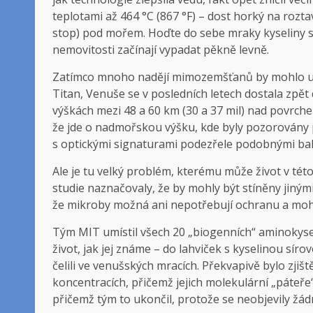
teplotami až 464 °C (867 °F) – dost horký na rozt
stop) pod mořem. Hoďte do sebe mraky kyseliny s
nemovitosti začínají vypadat pěkně levně.
Zatímco mnoho nadějí mimozemšťanů by mohlo up
Titan, Venuše se v posledních letech dostala zpět 
výškách mezi 48 a 60 km (30 a 37 mil) nad povrchem
že jde o nadmořskou výšku, kde byly pozorovány 
s optickými signaturami podezřele podobnými bak
Ale je tu velký problém, kterému může život v této
studie naznačovaly, že by mohly být stíněny jinými
že mikroby možná ani nepotřebují ochranu a moho
Tým MIT umístil všech 20 „biogenních“ aminokysel
život, jak jej známe – do lahviček s kyselinou sír
čelili ve venušských mracích. Překvapivě bylo zjiště
koncentracích, přičemž jejich molekulární „páteře“
přičemž tým to ukončil, protože se neobjevily žádn