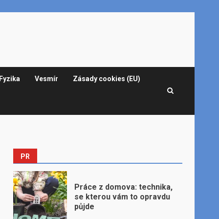
Fyzika
Vesmír
Zásady cookies (EU)
PR
Práce z domova: technika,
se kterou vám to opravdu
půjde