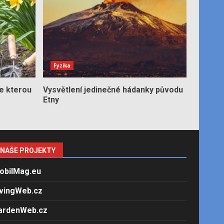
Fyzika
e kterou
Vysvětlení jedinečné hádanky původu
Etny
NAŠE PROJEKTY
obilMag.eu
ivingWeb.cz
ardenWeb.cz