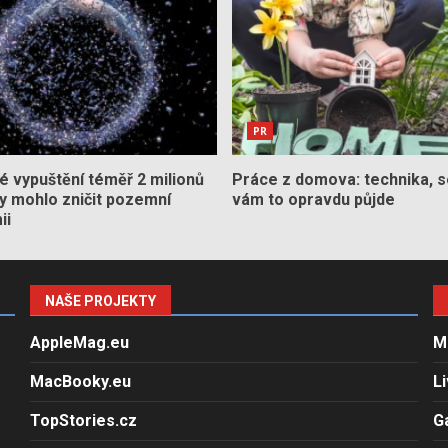
PR
 vypuštění téměř 2 milionů
Práce z domova: technika, s
by mohlo zničit pozemní
vám to opravdu půjde
ii
NAŠE PROJEKTY
AppleMag.eu
M
MacBooky.eu
L
TopStories.cz
G