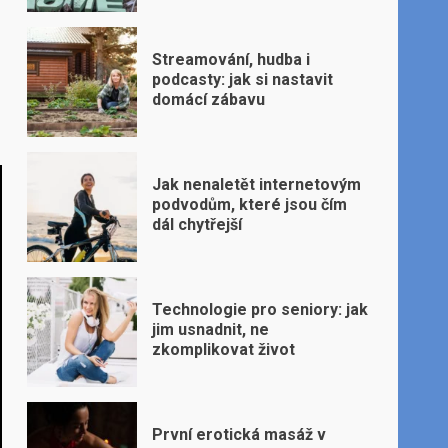
Streamování, hudba i
podcasty: jak si nastavit
domácí zábavu
Jak nenaletět internetovým
podvodům, které jsou čím
dál chytřejší
Technologie pro seniory: jak
jim usnadnit, ne
zkomplikovat život
První erotická masáž v