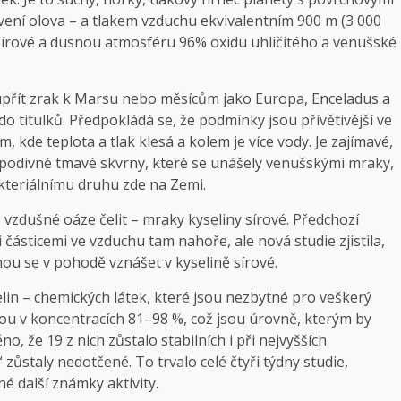
avení olova – a tlakem vzduchu ekvivalentním 900 m (3 000
írové a dusnou atmosféru 96% oxidu uhličitého a venušské
řít zrak k Marsu nebo měsícům jako Europa, Enceladus a
do titulků. Předpokládá se, že podmínky jsou přívětivější ve
, kde teplota a tlak klesá a kolem je více vody. Je zajímavé,
podivné tmavé skvrny, které se unášely venušskými mraky,
teriálnímu druhu zde na Zemi.
 vzdušné oáze čelit – mraky kyseliny sírové. Předchozí
 částicemi ve vzduchu tam nahoře, ale nová studie zjistila,
u se v pohodě vznášet v kyselině sírové.
in – chemických látek, které jsou nezbytné pro veškerý
ovou v koncentracích 81–98 %, což jsou úrovně, kterým by
no, že 19 z nich zůstalo stabilních i při nejvyšších
 zůstaly nedotčené. To trvalo celé čtyři týdny studie,
é další známky aktivity.