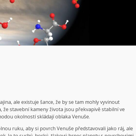
ina, ale existuje šance, že by se tam mohly vyvinout
a, že stavební kameny života jsou překvapivě stabilní ve
hodou okolností skládají oblaka Venuše.
lnou ruku, aby si povrch Venuše představovali jako ráj, ale
írek. Je to suchý, horký, tlakový hrnec planety s povrchovými