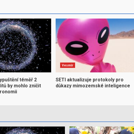
Vesmír
ypuštění téměř 2
SETI aktualizuje protokoly pro
litů by mohlo zničit
důkazy mimozemské inteligence
ronomii