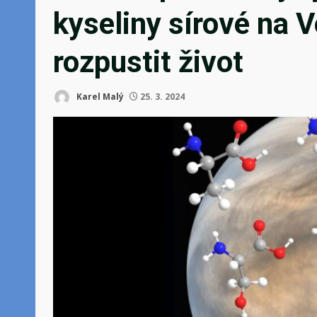
kyseliny sírové na
rozpustit život
Karel Malý
25. 3. 2024