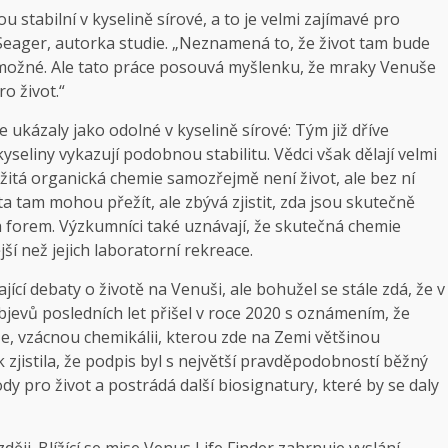
 stabilní v kyselině sírové, a to je velmi zajímavé pro
Seager, autorka studie. „Neznamená to, že život tam bude
ní možné. Ale tato práce posouvá myšlenku, že mraky Venuše
o život.“
e ukázaly jako odolné v kyselině sírové: Tým již dříve
seliny vykazují podobnou stabilitu. Vědci však dělají velmi
ložitá organická chemie samozřejmě není život, ale bez ní
ta tam mohou přežít, ale zbývá zjistit, zda jsou skutečně
ch forem. Výzkumníci také uznávají, že skutečná chemie
 než jejich laboratorní rekreace.
cí debaty o životě na Venuši, ale bohužel se stále zdá, že v
objevů posledních let přišel v roce 2020 s oznámením, že
, vzácnou chemikálii, kterou zde na Zemi většinou
 zjistila, že podpis byl s největší pravděpodobností běžný
o vody pro život a postrádá další biosignatury, které by se daly
ději. Blížící se mise Venus Life Finder zahrnuje vyslání