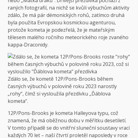
nebo „Matka draků“. Dřívější přezdívka pochází z
raných fotografií, na nichž se kvůli výbuchům aktivity
zdálo, že má pár démonických rohů, zatímco druhá
byla použita Evropskou kosmickou agenturou,
protože kometa je podezřelá, že je mateřským
tělesem malého ročního meteorického roje zvaného
kappa-Draconidy.
Zdálo se, že kometě 12P/Pons-Brooks během
časných výbuchů v polovině roku 2023 narostly
„rohy“, čímž si vysloužila přezdívku „Ďáblova
kometa“.
12P/Pons-Brooks je kometa Halleyova typu, což
znamená, že má oběžnou dobu v měřítku desetiletí.
V tomto případě se do vnitřní sluneční soustavy vrací
každých 70 let – naší čtvrtí proletěl naposledy v roce