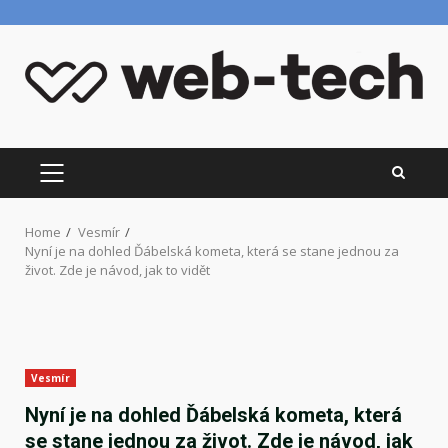
Skip
to
content
PRIMARY
MENU
Home
Vesmír
Nyní je na dohled Ďábelská kometa, která se stane jednou za
život. Zde je návod, jak to vidět
Vesmír
Nyní je na dohled Ďábelská kometa, která
se stane jednou za život. Zde je návod, jak