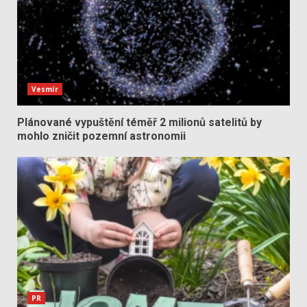
Vesmír
Plánované vypuštění téměř 2 milionů satelitů by
mohlo zničit pozemní astronomii
PR