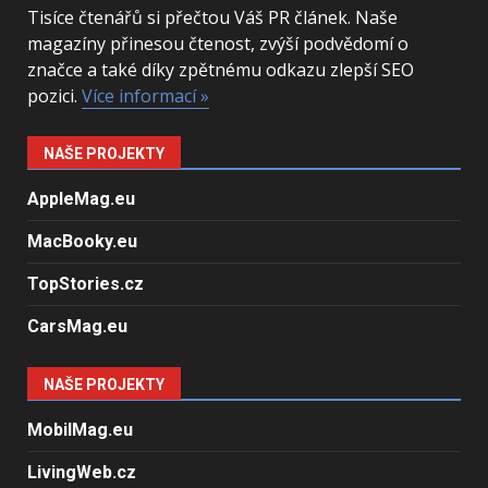
Tisíce čtenářů si přečtou Váš PR článek. Naše
magazíny přinesou čtenost, zvýší podvědomí o
značce a také díky zpětnému odkazu zlepší SEO
pozici.
Více informací »
NAŠE PROJEKTY
AppleMag.eu
MacBooky.eu
TopStories.cz
CarsMag.eu
NAŠE PROJEKTY
MobilMag.eu
LivingWeb.cz