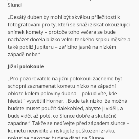
Slunci!
„Desátý duben by mohl být skvělou příležitostí k
fotografování pro ty, kteří se snaží získat okouzlující
snímek komety – protože toho večera se bude
nacházet docela blízko velmi tenkého srpku měsíce a
také poblíž Jupiteru – zářícího jasně na nízkém
západě nebe.“
Jižní polokoule
„Pro pozorovatele na jižní polokouli začneme být
schopni zaznamenat kometu nízko na západní
obloze kolem poloviny dubna – pokud víte, kde
hledat,“ vysvětlil Horner. „Bude tak nízko, že možná
budete muset použít dalekohled, abyste ji viděli, a
bude vidět až poté, co Slunce dobře a skutečně
zapadne.“ Takže se nedívejte před západem slunce –
kometu neuvidíte a riskujete poškození zraku,
pokud se nakonec budete dívat na Slunce