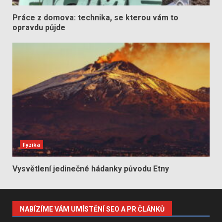
Práce z domova: technika, se kterou vám to
opravdu půjde
Fyzika
Vysvětlení jedinečné hádanky původu Etny
NABÍZÍME VÁM UMÍSTĚNÍ SEO A PR ČLÁNKŮ