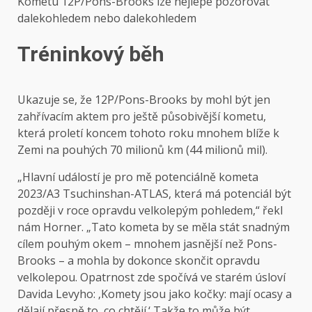
Kometu 12P/Pons-Brooks lze nejlépe pozorovat
dalekohledem nebo dalekohledem
Tréninkový běh
Ukazuje se, že 12P/Pons-Brooks by mohl být jen
zahřívacím aktem pro ještě působivější kometu,
která proletí koncem tohoto roku mnohem blíže k
Zemi na pouhých 70 milionů km (44 milionů mil).
„Hlavní událostí je pro mě potenciálně kometa
2023/A3 Tsuchinshan-ATLAS, která má potenciál být
později v roce opravdu velkolepým pohledem,“ řekl
nám Horner. „Tato kometa by se měla stát snadným
cílem pouhým okem – mnohem jasnější než Pons-
Brooks – a mohla by dokonce skončit opravdu
velkolepou. Opatrnost zde spočívá ve starém úsloví
Davida Levyho: ‚Komety jsou jako kočky: mají ocasy a
dělají přesně to, co chtějí.‘ Takže to může být