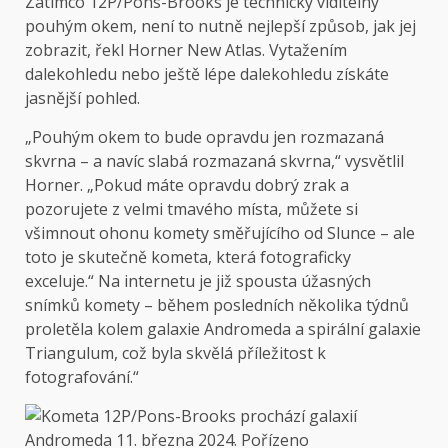
Zatímco 12P/Pons-Brooks je technicky viditelný
pouhým okem, není to nutně nejlepší způsob, jak jej
zobrazit, řekl Horner New Atlas. Vytažením
dalekohledu nebo ještě lépe dalekohledu získáte
jasnější pohled.
„Pouhým okem to bude opravdu jen rozmazaná
skvrna – a navíc slabá rozmazaná skvrna,“ vysvětlil
Horner. „Pokud máte opravdu dobrý zrak a
pozorujete z velmi tmavého místa, můžete si
všimnout ohonu komety směřujícího od Slunce – ale
toto je skutečně kometa, která fotograficky
exceluje.“ Na internetu je již spousta úžasných
snímků komety – během posledních několika týdnů
proletěla kolem galaxie Andromeda a spirální galaxie
Triangulum, což byla skvělá příležitost k
fotografování.“