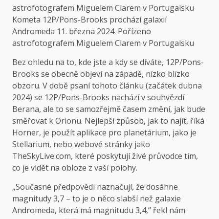
Kometa 12P/Pons-Brooks prochází galaxií
Andromeda 11. března 2024. Pořízeno
astrofotografem Miguelem Clarem v Portugalsku
Bez ohledu na to, kde jste a kdy se díváte, 12P/Pons-
Brooks se obecně objeví na západě, nízko blízko
obzoru. V době psaní tohoto článku (začátek dubna
2024) se 12P/Pons-Brooks nachází v souhvězdí
Berana, ale to se samozřejmě časem změní, jak bude
směřovat k Orionu. Nejlepší způsob, jak to najít, říká
Horner, je použít aplikace pro planetárium, jako je
Stellarium, nebo webové stránky jako
TheSkyLive.com, které poskytují živé průvodce tím,
co je vidět na obloze z vaší polohy.
„Současné předpovědi naznačují, že dosáhne
magnitudy 3,7 – to je o něco slabší než galaxie
Andromeda, která má magnitudu 3,4,“ řekl nám