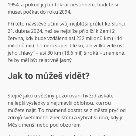
1954, a pokud jej tentokrát nestihnete, budete si
muset počkat do roku 2094.
Při této návštěvě učiní svůj nejbližší průlet ke Slunci
21. dubna 2024, než se nejblíže přiblíží k Zemi 2.
června, kdy bude vzdálena asi 232 milionů km (144
milionů mil). To není super blízko, ale velká velikost
jeho „hlavy“ – asi 30 km (18,6 mil) široká – znamená,
že by měl být relativně jasný.
Jak to můžeš vidět?
Stejně jako u většiny pozorování hvězd získáte
nejlepší výsledky s nejtmavší oblohou, kterou
můžete najít. To znamená dostat se z města pryč od
zdrojů světelného znečištění a vybrat si noci, kdy je
Měsíc menší nebo pod obzorem.