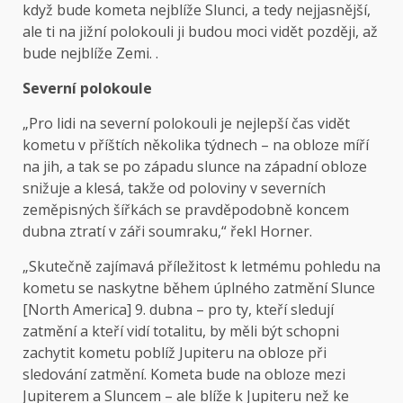
když bude kometa nejblíže Slunci, a tedy nejjasnější,
ale ti na jižní polokouli ji budou moci vidět později, až
bude nejblíže Zemi. .
Severní polokoule
„Pro lidi na severní polokouli je nejlepší čas vidět
kometu v příštích několika týdnech – na obloze míří
na jih, a tak se po západu slunce na západní obloze
snižuje a klesá, takže od poloviny v severních
zeměpisných šířkách se pravděpodobně koncem
dubna ztratí v záři soumraku,“ řekl Horner.
„Skutečně zajímavá příležitost k letmému pohledu na
kometu se naskytne během úplného zatmění Slunce
[North America] 9. dubna – pro ty, kteří sledují
zatmění a kteří vidí totalitu, by měli být schopni
zachytit kometu poblíž Jupiteru na obloze při
sledování zatmění. Kometa bude na obloze mezi
Jupiterem a Sluncem – ale blíže k Jupiteru než ke