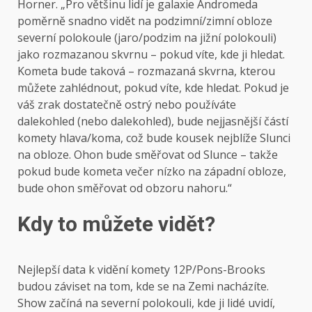
Horner. „Pro většinu lidí je galaxie Andromeda
poměrně snadno vidět na podzimní/zimní obloze
severní polokoule (jaro/podzim na jižní polokouli)
jako rozmazanou skvrnu – pokud víte, kde ji hledat.
Kometa bude taková – rozmazaná skvrna, kterou
můžete zahlédnout, pokud víte, kde hledat. Pokud je
váš zrak dostatečně ostrý nebo používáte
dalekohled (nebo dalekohled), bude nejjasnější částí
komety hlava/koma, což bude kousek nejblíže Slunci
na obloze. Ohon bude směřovat od Slunce – takže
pokud bude kometa večer nízko na západní obloze,
bude ohon směřovat od obzoru nahoru.“
Kdy to můžete vidět?
Nejlepší data k vidění komety 12P/Pons-Brooks
budou záviset na tom, kde se na Zemi nacházíte.
Show začíná na severní polokouli, kde ji lidé uvidí,