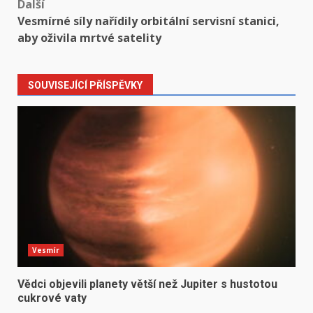
Další
Vesmírné síly nařídily orbitální servisní stanici,
aby oživila mrtvé satelity
SOUVISEJÍCÍ PŘÍSPĚVKY
Vesmír
Vědci objevili planety větší než Jupiter s hustotou
cukrové vaty