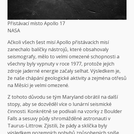
Přistávací místo Apollo 17
NASA
Ačkoli všech šest misí Apollo přistávacích misí
zanechalo balíčky nástrojů, které obsahovaly
seismografy, mělo to velmi omezené schopnosti a
všechny byly vypnuty v roce 1977, protože jejich
zdroje jaderné energie začaly selhat. Výsledkem je,
že naše chápání geologické aktivity a zejména otřesů
na Měsíci je velmi omezené.
Z tohoto důvodu se tým Maryland obrátil na další
stopy, aby se dozvěděl více o lunární seismické
činnosti. Konkrétně se podívali na vzorky z Boulder
Falls a sesuvy půdy shromážděné astronauti v
Taurus-Littrow. Zjistili, že pády a sklíčka byly
výsledkem pozemních pohybů způsobených spíše