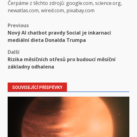
Čerpáme z těchto zdrojů: google.com, science.org,
newatlas.com, wired.com, pixabay.com
Post
Previous
Nový AI chatbot pravdy Social je inkarnací
navigation
mediální dieta Donalda Trumpa
Další
Rizika měsíčních otřesů pro budoucí měsíční
základny odhalena
SOUVISEJÍCÍ PŘÍSPĚVKY