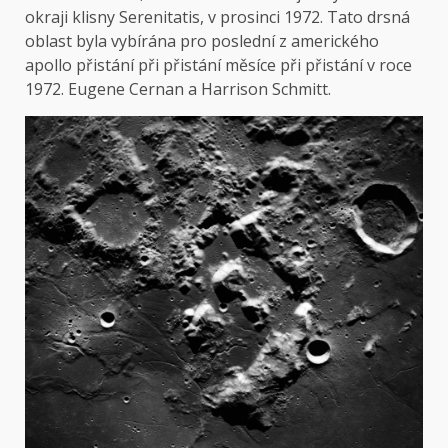
okraji klisny Serenitatis, v prosinci 1972. Tato drsná
oblast byla vybírána pro poslední z amerického
apollo přistání při přistání měsíce při přistání v roce
1972. Eugene Cernan a Harrison Schmitt.