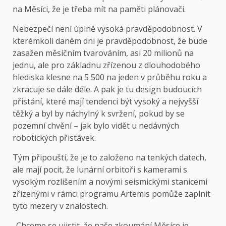
na Měsíci, že je třeba mít na paměti plánovači.
Nebezpečí není úplně vysoká pravděpodobnost. V
kterémkoli daném dni je pravděpodobnost, že bude
zasažen měsíčním tvarováním, asi 20 milionů na
jednu, ale pro základnu zřízenou z dlouhodobého
hlediska klesne na 5 500 na jeden v průběhu roku a
zkracuje se dále déle. A pak je tu design budoucích
přistání, které mají tendenci být vysoký a nejvyšší
těžký a byl by náchylný k svržení, pokud by se
pozemní chvění – jak bylo vidět u nedávných
robotických přistávek.
Tým připouští, že je to založeno na tenkých datech,
ale mají pocit, že lunární orbitoři s kamerami s
vysokým rozlišením a novými seismickými stanicemi
zřízenými v rámci programu Artemis pomůže zaplnit
tyto mezery v znalostech.
„Chceme se ujistit, že naše zkoumání Měsíce je