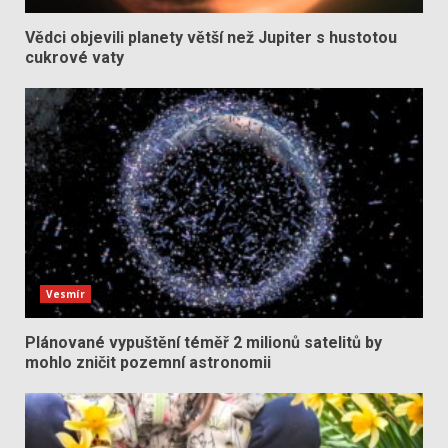
Vědci objevili planety větší než Jupiter s hustotou
cukrové vaty
Vesmír
Plánované vypuštění téměř 2 milionů satelitů by
mohlo zničit pozemní astronomii