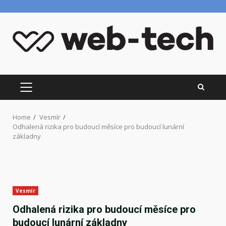
Skip
to
content
PRIMARY
MENU
Home
Vesmír
Odhalená rizika pro budoucí měsíce pro budoucí lunární
základny
Vesmír
Odhalená rizika pro budoucí měsíce pro
budoucí lunární základny