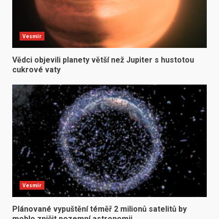
Vesmír
Vědci objevili planety větší než Jupiter s hustotou
cukrové vaty
Vesmír
Plánované vypuštění téměř 2 milionů satelitů by
mohlo zničit pozemní astronomii