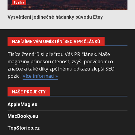
Fyzika
Vysvětlení jedinečné hádanky původu Etny
NABÍZÍME VÁM UMÍSTĚNÍ SEO A PR ČLÁNKŮ
Tisíce čtenářů si přečtou Váš PR článek. Naše
magazíny přinesou čtenost, zvýší podvědomí o
značce a také díky zpětnému odkazu zlepší SEO
pozici.
Více informací »
NAŠE PROJEKTY
AppleMag.eu
MacBooky.eu
TopStories.cz