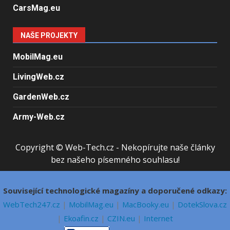
CarsMag.eu
NAŠE PROJEKTY
MobilMag.eu
LivingWeb.cz
GardenWeb.cz
Army-Web.cz
Copyright © Web-Tech.cz - Nekopírujte naše články
bez našeho písemného souhlasu!
Související technologické magazíny a doporučené odkazy:
WebTech247.cz
|
MobilMag.eu
|
MacBooky.eu
|
DotekSlova.cz
|
Ekoafin.cz
|
CZIN.eu
|
Internet