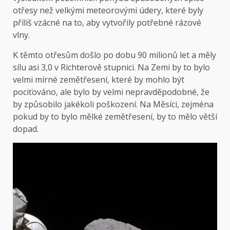
otřesy než velkými meteorovými údery, které byly
příliš vzácné na to, aby vytvořily potřebné rázové
vlny.
K těmto otřesům došlo po dobu 90 milionů let a měly
sílu asi 3,0 v Richterově stupnici. Na Zemi by to bylo
velmi mírné zemětřesení, které by mohlo být
pociťováno, ale bylo by velmi nepravděpodobné, že
by způsobilo jakékoli poškození. Na Měsíci, zejména
pokud by to bylo mělké zemětřesení, by to mělo větší
dopad.