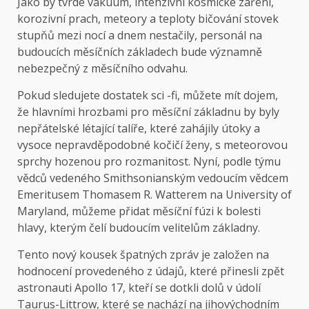
Jako by tvrdé vakuum, intenzivní kosmické záření,
korozivní prach, meteory a teploty bičování stovek
stupňů mezi nocí a dnem nestačily, personál na
budoucích měsíčních základech bude významně
nebezpečný z měsíčního odvahu.
Pokud sledujete dostatek sci -fi, můžete mít dojem,
že hlavními hrozbami pro měsíční základnu by byly
nepřátelské létající talíře, které zahájily útoky a
vysoce nepravděpodobné kočičí ženy, s meteorovou
sprchy hozenou pro rozmanitost. Nyní, podle týmu
vědců vedeného Smithsonianským vedoucím vědcem
Emeritusem Thomasem R. Watterem na University of
Maryland, můžeme přidat měsíční fúzi k bolesti
hlavy, kterým čelí budoucím velitelům základny.
Tento nový kousek špatných zpráv je založen na
hodnocení provedeného z údajů, které přinesli zpět
astronauti Apollo 17, kteří se dotkli dolů v údolí
Taurus-Littrow, které se nachází na jihovýchodním