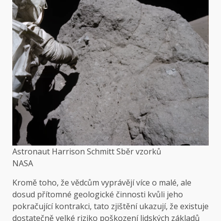
Astronaut Harrison Schmitt Sběr vzorků
NASA
Kromě toho, že vědcům vyprávějí více o malé, ale
dosud přítomné geologické činnosti kvůli jeho
pokračující kontrakci, tato zjištění ukazují, že existuje
dostatečně velké riziko poškození lidských základů