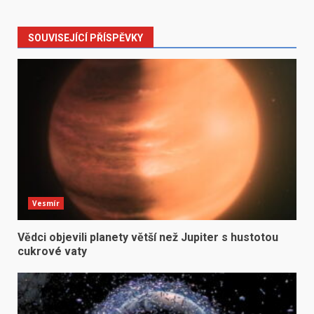
SOUVISEJÍCÍ PŘÍSPĚVKY
Vesmír
Vědci objevili planety větší než Jupiter s hustotou
cukrové vaty