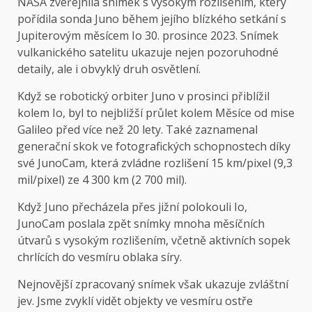
NASA zveřejnila snímek s vysokým rozlišením, který
pořídila sonda Juno během jejího blízkého setkání s
Jupiterovým měsícem Io 30. prosince 2023. Snímek
vulkanického satelitu ukazuje nejen pozoruhodné
detaily, ale i obvyklý druh osvětlení.
Když se robotický orbiter Juno v prosinci přiblížil
kolem Io, byl to nejbližší průlet kolem Měsíce od mise
Galileo před více než 20 lety. Také zaznamenal
generační skok ve fotografických schopnostech díky
své JunoCam, která zvládne rozlišení 15 km/pixel (9,3
mil/pixel) ze 4 300 km (2 700 mil).
Když Juno přecházela přes jižní polokouli Io,
JunoCam poslala zpět snímky mnoha měsíčních
útvarů s vysokým rozlišením, včetně aktivních sopek
chrlících do vesmíru oblaka síry.
Nejnovější zpracovaný snímek však ukazuje zvláštní
jev. Jsme zvyklí vidět objekty ve vesmíru ostře