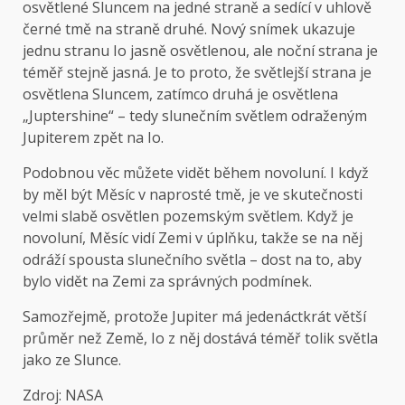
osvětlené Sluncem na jedné straně a sedící v uhlově
černé tmě na straně druhé. Nový snímek ukazuje
jednu stranu Io jasně osvětlenou, ale noční strana je
téměř stejně jasná. Je to proto, že světlejší strana je
osvětlena Sluncem, zatímco druhá je osvětlena
„Juptershine“ – tedy slunečním světlem odraženým
Jupiterem zpět na Io.
Podobnou věc můžete vidět během novoluní. I když
by měl být Měsíc v naprosté tmě, je ve skutečnosti
velmi slabě osvětlen pozemským světlem. Když je
novoluní, Měsíc vidí Zemi v úplňku, takže se na něj
odráží spousta slunečního světla – dost na to, aby
bylo vidět na Zemi za správných podmínek.
Samozřejmě, protože Jupiter má jedenáctkrát větší
průměr než Země, Io z něj dostává téměř tolik světla
jako ze Slunce.
Zdroj: NASA