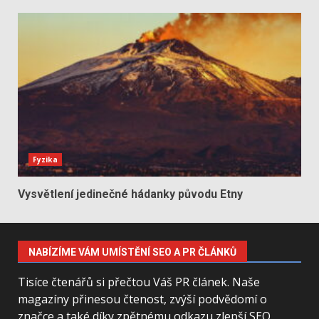
Fyzika
Vysvětlení jedinečné hádanky původu Etny
NABÍZÍME VÁM UMÍSTĚNÍ SEO A PR ČLÁNKŮ
Tisíce čtenářů si přečtou Váš PR článek. Naše
magazíny přinesou čtenost, zvýší podvědomí o
značce a také díky zpětnému odkazu zlepší SEO