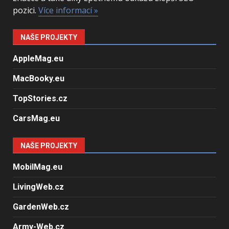
pozici.
Více informací »
NAŠE PROJEKTY
AppleMag.eu
MacBooky.eu
TopStories.cz
CarsMag.eu
NAŠE PROJEKTY
MobilMag.eu
LivingWeb.cz
GardenWeb.cz
Army-Web.cz