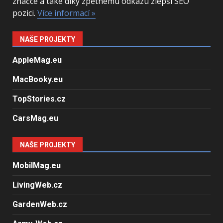
značce a také díky zpětnému odkazu zlepší SEO
pozici.
Více informací »
NAŠE PROJEKTY
AppleMag.eu
MacBooky.eu
TopStories.cz
CarsMag.eu
NAŠE PROJEKTY
MobilMag.eu
LivingWeb.cz
GardenWeb.cz