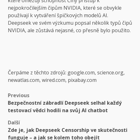
které omezují schopnost Číny přístup k
nejpokročilejším čipům NVIDIA, které se obvykle
používají k vytváření špičkových modelů AI.
Deepseek ve svém výzkumu popsal několik typů čipů
NVIDIA, ale zůstává nejasné, co přesně bylo použito.
Čerpáme z těchto zdrojů: google.com, science.org,
newatlas.com, wired.com, pixabay.com
Post
Previous
Bezpečnostní zábradlí Deepseek selhal každý
navigation
testovací vědci hodili na svůj AI chatbot
Další
Zde je, jak Deepseek Censorship ve skutečnosti
funguje – a jak se kolem toho obejít