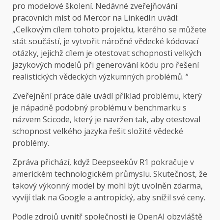
pro modelové školení. Nedávné zveřejňování
pracovních míst od Mercor na LinkedIn uvádí:
„Celkovým cílem tohoto projektu, kterého se můžete
stát součástí, je vytvořit náročné vědecké kódovací
otázky, jejichž cílem je otestovat schopnosti velkých
jazykových modelů při generování kódu pro řešení
realistických vědeckých výzkumných problémů. “
Zveřejnění práce dále uvádí příklad problému, který
je nápadně podobný problému v benchmarku s
názvem Scicode, který je navržen tak, aby otestoval
schopnost velkého jazyka řešit složité vědecké
problémy.
Zpráva přichází, když Deepseekův R1 pokračuje v
americkém technologickém průmyslu. Skutečnost, že
takový výkonný model by mohl být uvolněn zdarma,
vyvíjí tlak na Google a antropický, aby snížil své ceny.
Podle zdrojů uvnitř společnosti je OpenAI obzvláště