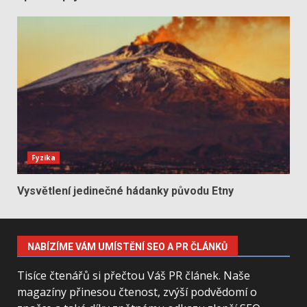
Fyzika
Vysvětlení jedinečné hádanky původu Etny
NABÍZÍME VÁM UMÍSTĚNÍ SEO A PR ČLÁNKŮ
Tisíce čtenářů si přečtou Váš PR článek. Naše
magazíny přinesou čtenost, zvýší podvědomí o