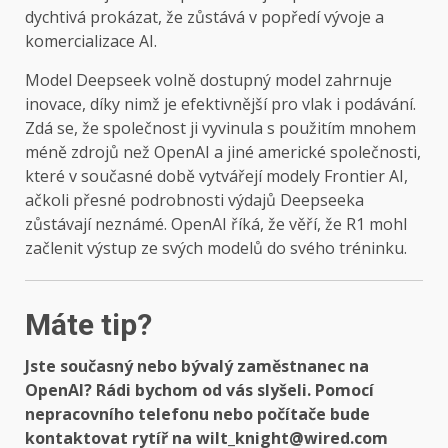
dychtivá prokázat, že zůstává v popředí vývoje a
komercializace AI.
Model Deepseek volně dostupný model zahrnuje
inovace, díky nimž je efektivnější pro vlak i podávání.
Zdá se, že společnost ji vyvinula s použitím mnohem
méně zdrojů než OpenAI a jiné americké společnosti,
které v současné době vytvářejí modely Frontier AI,
ačkoli přesné podrobnosti výdajů Deepseeka
zůstávají neznámé. OpenAI říká, že věří, že R1 mohl
začlenit výstup ze svých modelů do svého tréninku.
Máte tip?
Jste současný nebo bývalý zaměstnanec na
OpenAI? Rádi bychom od vás slyšeli. Pomocí
nepracovního telefonu nebo počítače bude
kontaktovat rytíř na wilt_knight@wired.com