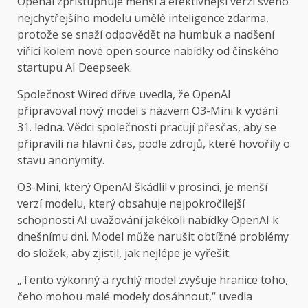
Openai zpřístupňuje menší a efektivnější verzi svého
nejchytřejšího modelu umělé inteligence zdarma,
protože se snaží odpovědět na humbuk a nadšení
vířící kolem nové open source nabídky od čínského
startupu AI Deepseek.
Společnost Wired dříve uvedla, že OpenAI
připravoval nový model s názvem O3-Mini k vydání
31. ledna. Vědci společnosti pracují přesčas, aby se
připravili na hlavní čas, podle zdrojů, které hovořily o
stavu anonymity.
O3-Mini, který OpenAI škádlil v prosinci, je menší
verzí modelu, který obsahuje nejpokročilejší
schopnosti AI uvažování jakékoli nabídky OpenAI k
dnešnímu dni. Model může narušit obtížné problémy
do složek, aby zjistil, jak nejlépe je vyřešit.
„Tento výkonný a rychlý model zvyšuje hranice toho,
čeho mohou malé modely dosáhnout,“ uvedla