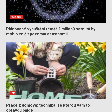
Vesmír
Plánované vypuštění téměř 2 milionů satelitů by
mohlo zničit pozemní astronomii
PR
Práce z domova: technika, se kterou vám to
opravdu půjde