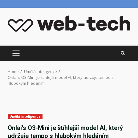
Skip
to
content
PRIMARY
MENU
Home
Umělá inteligence
Onlai’s O3-Mini je štíhlejší model AI, který udržuje tempo s
hlubokým hledáním
Umělá inteligence
Onlai’s O3-Mini je štíhlejší model AI, který
udržuje tempo s hlubokým hledáním