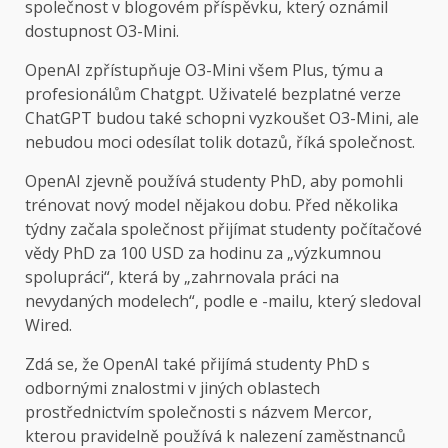
společnost v blogovém příspěvku, který oznámil
dostupnost O3-Mini.
OpenAI zpřístupňuje O3-Mini všem Plus, týmu a
profesionálům Chatgpt. Uživatelé bezplatné verze
ChatGPT budou také schopni vyzkoušet O3-Mini, ale
nebudou moci odesílat tolik dotazů, říká společnost.
OpenAI zjevně používá studenty PhD, aby pomohli
trénovat nový model nějakou dobu. Před několika
týdny začala společnost přijímat studenty počítačové
vědy PhD za 100 USD za hodinu za „výzkumnou
spolupráci“, která by „zahrnovala práci na
nevydaných modelech“, podle e -mailu, který sledoval
Wired.
Zdá se, že OpenAI také přijímá studenty PhD s
odbornými znalostmi v jiných oblastech
prostřednictvím společnosti s názvem Mercor,
kterou pravidelně používá k nalezení zaměstnanců