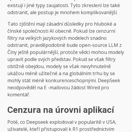
existují i ​​jiné typy zaujatosti. Tyto zkreslení lze také
odstranit, ale postup je mnohem komplikovanější.
Tato zjištění mají zásadní důsledky pro hluboké a
čínské společnosti AI obecně. Pokud lze cenzurní
filtry na velkých jazykových modelech snadno
odstranit, pravděpodobně bude open-source LLM z
Číny ještě populárnější, protože vědci mohou modely
upravit podle svých představ. Pokud se však filtry
obtížně obejdou, modely se však nevyhnutelně
ukážou méně užitečné a na globálním trhu by se
mohly stát méně konkurenceschopnými. DeepSeek
neodpověděl na E -mailovou žádost Wired pro
komentář.
Cenzura na úrovni aplikací
Poté, co Deepseek explodoval v popularitě v USA,
uživatelé, kteří přistupovali k R1 prostřednictvím