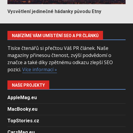
Vysvětlení jedinečné hádanky původu Etny
NABÍZÍME VÁM UMÍSTĚNÍ SEO A PR ČLÁNKŮ
Tisíce čtenářů si přečtou Váš PR článek. Naše
magazíny přinesou čtenost, zvýší podvědomí o
značce a také díky zpětnému odkazu zlepší SEO
pozici.
Více informací »
NAŠE PROJEKTY
AppleMag.eu
MacBooky.eu
TopStories.cz
CarsMag.eu