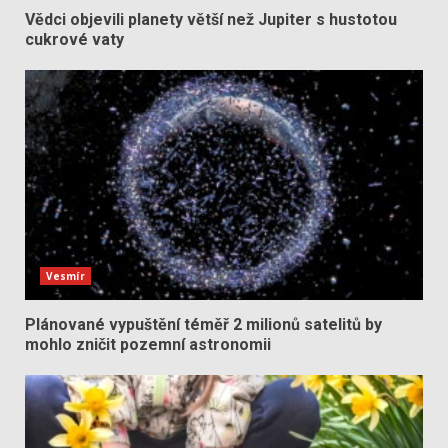
Vědci objevili planety větší než Jupiter s hustotou
cukrové vaty
Vesmír
Plánované vypuštění téměř 2 milionů satelitů by
mohlo zničit pozemní astronomii