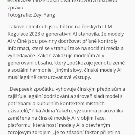
Fotografie: Zeyi Yang
Takové odmítnutí jsou běžné na čínských LLM.
Regulace 2023 o generativní AI stanovila, že modely
AI v Číně jsou povinny dodržovat přísné kontroly
informací, které se vztahují také na sociální média a
vyhledávače. Zákon zakazuje modelům AI v
generování obsahu, který „poškozuje jednotu země
a sociální harmonie“. Jinými slovy, čínské modely AI
musí legálně cenzurovat své výstupy.
„Deepseek zpočátku vyhovuje čínským předpisům a
zajišťuje legální dodržování a zároveň sladí model s
potřebami a kulturním kontextem místních
uživatelů,“ říká Adina Yakefu, výzkumná pracovníka
zaměřená na čínské modely AI v objím Face,
platformu, která hostí modely AI s otevřeným
zdrojovým zdrojem. „Je to zásadní faktor přijetí na