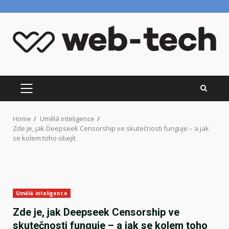
Skip
to
content
PRIMARY
MENU
Home
Umělá inteligence
Zde je, jak Deepseek Censorship ve skutečnosti funguje – a jak
se kolem toho obejít
Umělá inteligence
Zde je, jak Deepseek Censorship ve
skutečnosti funguje – a jak se kolem toho