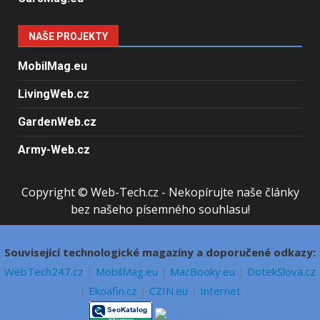
NAŠE PROJEKTY
MobilMag.eu
LivingWeb.cz
GardenWeb.cz
Army-Web.cz
Copyright © Web-Tech.cz - Nekopírujte naše články
bez našeho písemného souhlasu!
Související technologické magazíny a doporučené odkazy:
WebTech247.cz
|
MobilMag.eu
|
MacBooky.eu
|
DotekSlova.cz
|
Ekoafin.cz
|
CZIN.eu
|
Internet