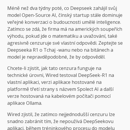
Méně než dva týdny poté, co Deepseek zahájil svůj
model Open-Source AI, čínský startup stále dominuje
veřejné konverzaci o budoucnosti umělé inteligence.
Zatímco se zdá, že firma má na amerických soupeřích
výhodu, pokud jde o matematiku a uvažování, také
agresivně cenzuruje své vlastní odpovědi. Zeptejte se
Deepseeka R1 o Tchaj -wanu nebo na bitánech a
model je nepravděpodobné, že by odpověděl.
Chcete-li zjistit, jak tato cenzura funguje na
technické úrovni, Wired testoval DeepSeek-R1 na
vlastní aplikaci, verzi aplikace hostované na
platformě třetí strany s názvem Spolect AI a další
verze hostovaná na kabelovém počítači pomocí
aplikace Ollama.
Wired zjistil, že zatímco nejjednodušší cenzuru lze
snadno zabránit tím, že nepoužívá DeepSeekovu
aplikaci, během tréninkového procesu do modelu