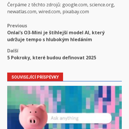
Čerpáme z těchto zdrojů: google.com, science.org,
newatlas.com, wired.com, pixabay.com
Post
Previous
Onlai’s O3-Mini je štíhlejší model AI, který
navigation
udržuje tempo s hlubokým hledáním
Další
5 Pokroky, které budou definovat 2025
SOUVISEJÍCÍ PŘÍSPĚVKY