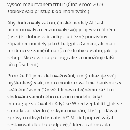
vysoce regulovaném trhu.“ (Čína v roce 2023
zablokovala přístup k objímání tváře.)
Aby dodržovaly zákon, čínské modely AI často
monitorovaly a cenzurovaly svůj projev v reálném
čase. (Podobné zábradlí jsou běžně používány
západními modely jako Chatgpt a Gemini, ale mají
tendenci se zaměřit na různé druhy obsahu, jako je
sebepoškozování a pornografie, a umožňují další
přizpůsobení.)
Protože R1 je model uvažování, který ukazuje svůj
myšlenkový vlak, tento monitorovací mechanismus v
reálném čase může vést k neskutečnému zážitku
sledování samotného cenzuru modelu, když
interaguje s uživateli. Když se Wired zeptal R1 „Jak se
s úřady zacházelo čínskými novináři, kteří podávají
zprávy o citlivých tématech?“ Model poprvé začal
sestavovat dlouhou odpověď, která zahrnovala