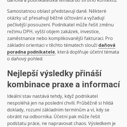
daňová a podnikatelská témata do širšího kontextu.
Samostatnou oblast představují daně. Některé
otázky už přesahují běžné účtování a vyžadují
pečlivější posouzení. Podnikatel může řešit změnu
režimu DPH, vyšší objem zakázek, investice,
zaměstnance nebo komplikovanější fakturaci. Pro
základní orientaci v těchto tématech slouží
daňová
poradna podnikatele
, která doplňuje účetní témata
o daňový pohled.
Nejlepší výsledky přináší
kombinace praxe a informací
Ideální stav nastává tehdy, když podnikatel
nespoléhá jen na poslední chvíli. Průběžně si hlídá
doklady, rozumí základním termínům a ví, kdy se
obrátit na odborníka. Účetní pak může řešit
podstatu práce, ne napravovat chaos. Výsledkem je