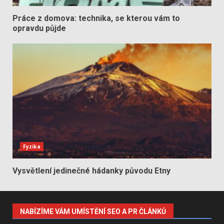
Práce z domova: technika, se kterou vám to
opravdu půjde
Fyzika
Vysvětlení jedinečné hádanky původu Etny
NABÍZÍME VÁM UMÍSTĚNÍ SEO A PR ČLÁNKŮ