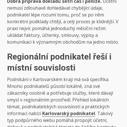
Dobrá příprava dokladů šetří čas i peníze.
Účetní
nemusí zdlouhavě dohledávat chybějící údaje,
podnikatel lépe rozumí tomu, proč se po něm
konkrétní podklady chtějí, a celý proces je klidnější. V
praxi nejvíc pomáhá jednoduchý měsíční režim:
ukládat faktury, účtenky, smlouvy, výpisy a
komunikaci k významným obchodům na jedno místo.
Regionální podnikatel řeší i
místní souvislosti
Podnikání v Karlovarském kraji má svá specifika.
Mnoho podnikatelů působí lokálně, zná své
zákazníky osobně a potřebuje služby, které dávají
smysl v regionálním prostředí. Přehled lokálních
témat, podnikatelských souvislostí a praktických
informací nabízí
Karlovarský podnikatel
. Takový
typ podpůrného webu pomáhá propojit účetní,