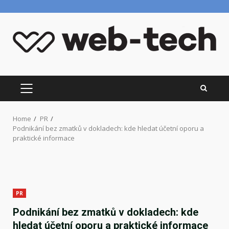
Skip
to
content
PRIMARY
MENU
Home
PR
Podnikání bez zmatků v dokladech: kde hledat účetní oporu a
praktické informace
PR
Podnikání bez zmatků v dokladech: kde
hledat účetní oporu a praktické informace