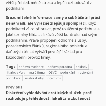
větší přehled, méně stresu a lepší rozhodování v
podnikání.
Srozumitelné informace samy o sobě účetní práci
nenahradí, ale výrazně zlepšují spolupráci.
Když
podnikatel ví, co připravit, proč to účetní potřebuje a
jaké termíny hlídat, získává větší kontrolu nad svým
podnikáním. Právě propojení odborné služby,
poradenských článků, regionálního pohledu a
daňových témat vytváří pevnější základ pro
každodenní provoz firmy.
Tags:
daňová evidence
daňová poradna
doklady
Karlovy Vary
malá firma
OSVČ
podnikání
regionální
podnikatel
účetní služby
účetnictví
Post
Previous
Diskrétní vyhledávání erotických služeb: proč
navigation
rozhoduje přehlednost, lokalita a zkušenosti