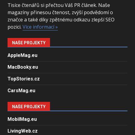
Tisíce čtenářů si přečtou Váš PR článek. Naše
magazíny přinesou čtenost, zvýší podvědomí o
značce a také díky zpětnému odkazu zlepší SEO
pozici.
Více informací »
NAŠE PROJEKTY
AppleMag.eu
MacBooky.eu
TopStories.cz
CarsMag.eu
NAŠE PROJEKTY
MobilMag.eu
LivingWeb.cz