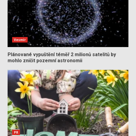
Vesmír
Plánované vypuštění téměř 2 milionů satelitů by
mohlo zničit pozemní astronomii
PR