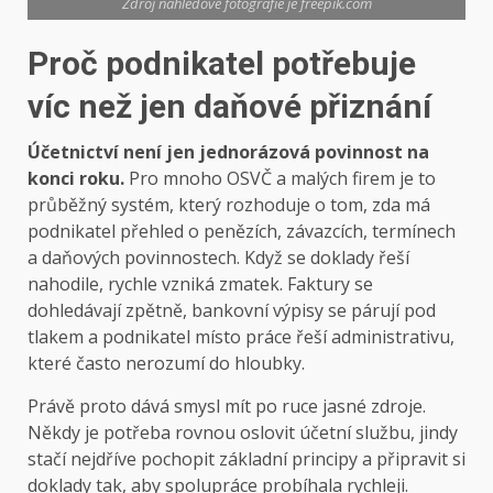
Zdroj náhledové fotografie je freepik.com
Proč podnikatel potřebuje
víc než jen daňové přiznání
Účetnictví není jen jednorázová povinnost na
konci roku.
Pro mnoho OSVČ a malých firem je to
průběžný systém, který rozhoduje o tom, zda má
podnikatel přehled o penězích, závazcích, termínech
a daňových povinnostech. Když se doklady řeší
nahodile, rychle vzniká zmatek. Faktury se
dohledávají zpětně, bankovní výpisy se párují pod
tlakem a podnikatel místo práce řeší administrativu,
které často nerozumí do hloubky.
Právě proto dává smysl mít po ruce jasné zdroje.
Někdy je potřeba rovnou oslovit účetní službu, jindy
stačí nejdříve pochopit základní principy a připravit si
doklady tak, aby spolupráce probíhala rychleji.