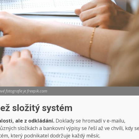
vé fotografie je freepik.com
než složitý systém
osti, ale z odkládání.
Doklady se hromadí v e-mailu,
ůzných složkách a bankovní výpisy se řeší až ve chvíli, kdy s
stém, který podnikatel dodržuje každý měsíc.