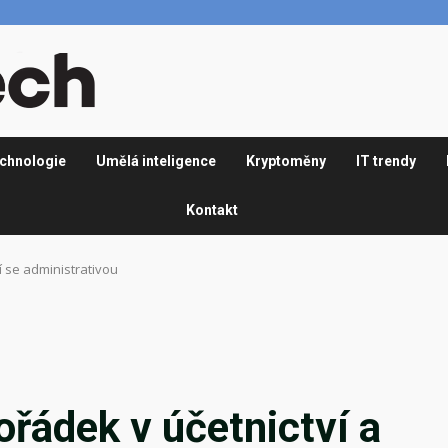
chnologie
Umělá inteligence
Kryptoměny
IT trendy
Kontakt
í se administrativou
ořádek v účetnictví a