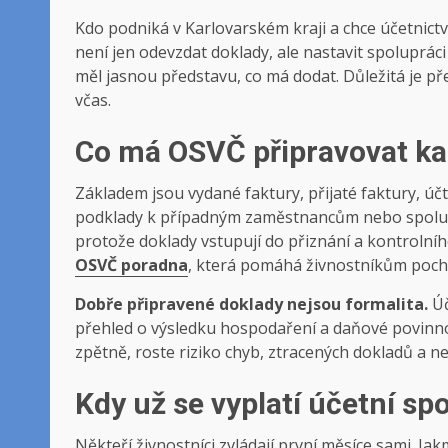
Kdo podniká v Karlovarském kraji a chce účetnictv
není jen odevzdat doklady, ale nastavit spolupráci 
měl jasnou představu, co má dodat. Důležitá je p
včas.
Co má OSVČ připravovat k
Základem jsou vydané faktury, přijaté faktury, úč
podklady k případným zaměstnancům nebo spolupr
protože doklady vstupují do přiznání a kontrolní
OSVČ poradna
, která pomáhá živnostníkům pocho
Dobře připravené doklady nejsou formalita.
Úč
přehled o výsledku hospodaření a daňové povinnos
zpětně, roste riziko chyb, ztracených dokladů a ne
Kdy už se vyplatí účetní sp
Někteří živnostníci zvládají první měsíce sami. Ja