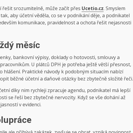
í řešit srozumitelně, může začít přes
Ucetio.cz
. Smyslem
tak, aby účetní věděla, co se v podnikání děje, a podnikatel
ředevším komunikace, pravidelnost a ochota řešit nejasnosti
aždý měsíc
tenky, bankovní výpisy, doklady o hotovosti, smlouvy a
acovníkům. U plátců DPH je potřeba ještě větší přesnost,
ho hlášení. Praktické návody k podobným situacím nabízí
pit běžné účetní a daňové otázky bez zbytečně složité řeči.
etní díky nim rychleji zpracuje agendu, podnikatel má lepší
ti se řeší bez zbytečné nervozity. Když se vše dohání až
jasností v evidenci.
olupráce
kmile ale přibývá zakázek, zvyšuje se obrat, vzniká povinnost