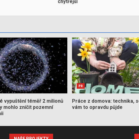
chytřejší
PR
 vypuštění téměř 2 milionů
Práce z domova: technika, s
by mohlo zničit pozemní
vám to opravdu půjde
ii
NAŠE PROJEKTY