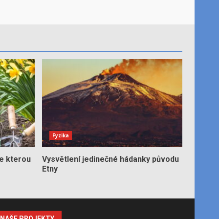
Fyzika
e kterou
Vysvětlení jedinečné hádanky původu
Etny
NAŠE PROJEKTY