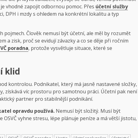
, je vhodné zapojit odbornou pomoc. Přes
účetní služby
ci, DPH i mzdy s ohledem na konkrétní lokalitu a typ
ch pojmech. Člověk nemusí být účetní, ale měl by rozumět
em a zisk, proč se evidují závazky a co se děje při ročním
SVČ poradna
, protože vysvětluje situace, které se
 klid
pod kontrolou. Podnikatel, který má jasně nastavené složky,
y, získává víc prostoru pro samotnou práci. Účetní pak není
aktický partner pro stabilnější podnikání.
katel opravdu používá.
Nemusí být složitý. Musí být
e OSVČ vyhne stresu, lépe plánuje peníze a má větší jistotu,