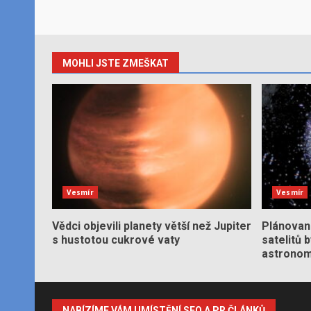
MOHLI JSTE ZMEŠKAT
Vesmír
Vesmír
Vědci objevili planety větší než Jupiter
Plánované
s hustotou cukrové vaty
satelitů 
astronom
NABÍZÍME VÁM UMÍSTĚNÍ SEO A PR ČLÁNKŮ