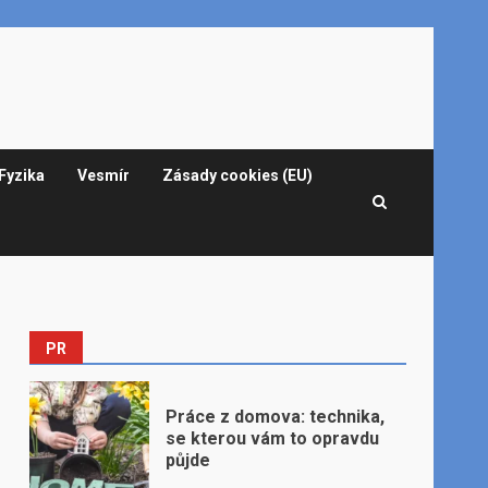
Fyzika
Vesmír
Zásady cookies (EU)
PR
Práce z domova: technika,
se kterou vám to opravdu
půjde