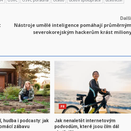
PH
OSVČ
OSVČ poradna
Ucetio
účetní spolupráce
účetnictví
Dalš
t
Nástroje umělé inteligence pomáhají průměrný
severokorejským hackerům krást milion
PR
 hudba i podcasty: jak
Jak nenaletět internetovým
domácí zábavu
podvodům, které jsou čím dál