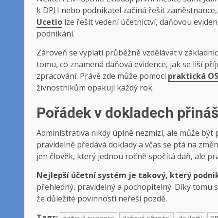
k DPH nebo podnikatel začíná řešit zaměstnance
Ucetio
lze řešit vedení účetnictví, daňovou eviden
podnikání.
Zároveň se vyplatí průběžně vzdělávat v základní
tomu, co znamená daňová evidence, jak se liší příj
zpracování. Právě zde může pomoci
praktická O
živnostníkům opakují každý rok.
Pořádek v dokladech přináší
Administrativa nikdy úplně nezmizí, ale může být 
pravidelně předává doklady a včas se ptá na změn
jen člověk, který jednou ročně spočítá daň, ale pr
Nejlepší účetní systém je takový, který podni
přehledný, pravidelný a pochopitelný. Díky tomu s
že důležité povinnosti neřeší pozdě.
Tags: