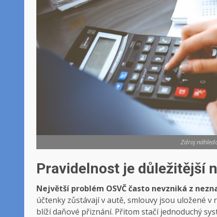
Zdroj náhledo
Pravidelnost je důležitější 
Největší problém OSVČ často nevzniká z neznal
účtenky zůstávají v autě, smlouvy jsou uložené v r
blíží daňové přiznání. Přitom stačí jednoduchý sy