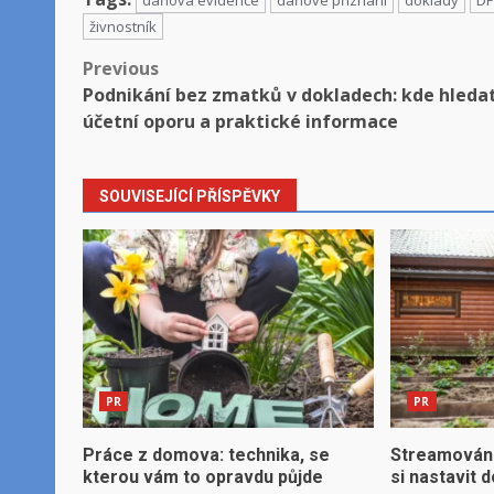
daňová evidence
daňové přiznání
doklady
D
živnostník
Post
Previous
Podnikání bez zmatků v dokladech: kde hleda
navigation
účetní oporu a praktické informace
SOUVISEJÍCÍ PŘÍSPĚVKY
PR
PR
Práce z domova: technika, se
Streamování,
kterou vám to opravdu půjde
si nastavit 