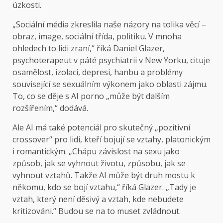
úzkosti.
„Sociální média zkreslila naše názory na tolika věcí –
obraz, image, sociální třída, politiku. V mnoha
ohledech to lidi zraní,“ říká Daniel Glazer,
psychoterapeut v páté psychiatrii v New Yorku, cituje
osamělost, izolaci, depresi, hanbu a problémy
související se sexuálním výkonem jako oblasti zájmu.
To, co se děje s AI porno „může být dalším
rozšířením,“ dodává.
Ale AI má také potenciál pro skutečný „pozitivní
crossover“ pro lidi, kteří bojují se vztahy, platonickým
i romantickým. „Chápu závislost na sexu jako
způsob, jak se vyhnout životu, způsobu, jak se
vyhnout vztahů. Takže AI může být druh mostu k
někomu, kdo se bojí vztahu,“ říká Glazer. „Tady je
vztah, který není děsivý a vztah, kde nebudete
kritizováni.“ Budou se na to muset zvládnout.