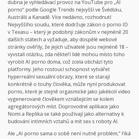
dubna je vyhledávací provoz na YouTube pro „AI
porno“ podle Google Trends nejvyšší ve Švédsku,
Austrálii a Kanadě. Více nedávno, rozhodnutí
Nejvyššího soudu, které dodržuje zákon o porno ID
v Texasu – který je podobný zákonům v nejméně 20
dalších státech a vyžaduje, aby dospělé webové
stránky ověřily, že jejich uživatelé jsou nejméně 18 –
vyvstali otázku, zda někteří lidé mohou místo toho
vyrobit AI porno doma, což zcela obchází tyto
platformy. Jeho rostoucí schopnost vytvářet
hyperreální sexuální obrazy, které se starají
konkrétně o touhy člověka, může nyní produkovat
porno, které je stejně orgasmické jako jakékoli video
vygenerované člověkem vznášejícím se kolem
agregátorových míst. Doprovodné aplikace jako
Nomi a Replika se také používají jako alternativy k
budování intimních vztahů a mít sex s roboty AI.
Ale „AI porno sama o sobě není nutně problém,“ říká