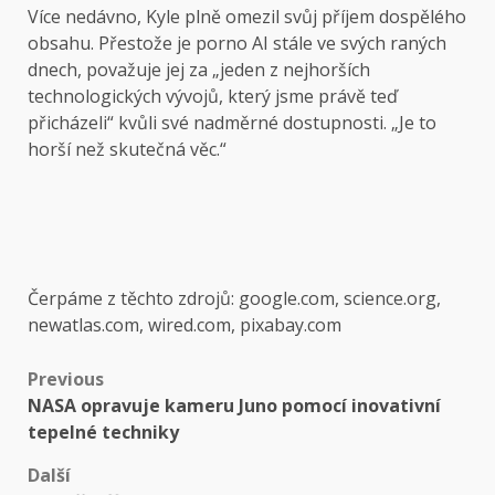
Více nedávno, Kyle plně omezil svůj příjem dospělého
obsahu. Přestože je porno AI stále ve svých raných
dnech, považuje jej za „jeden z nejhorších
technologických vývojů, který jsme právě teď
přicházeli“ kvůli své nadměrné dostupnosti. „Je to
horší než skutečná věc.“
Čerpáme z těchto zdrojů: google.com, science.org,
newatlas.com, wired.com, pixabay.com
Post
Previous
NASA opravuje kameru Juno pomocí inovativní
navigation
tepelné techniky
Další