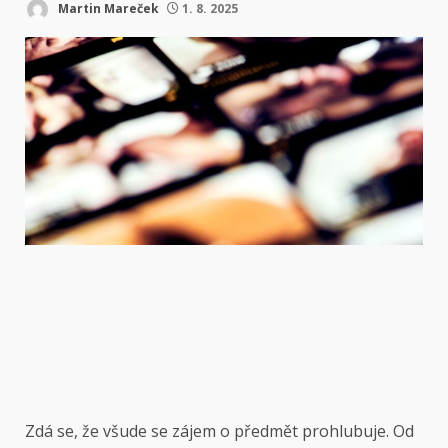
Martin Mareček
1. 8. 2025
Zdá se, že všude se zájem o předmět prohlubuje. Od