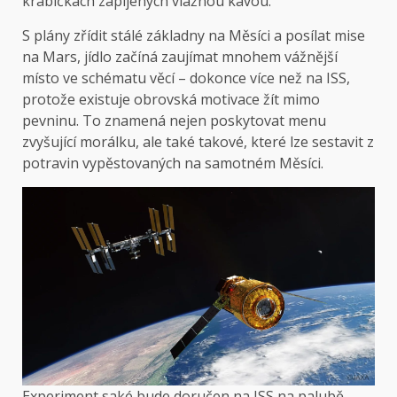
krabičkách zapíjených vlažnou kávou.
S plány zřídit stálé základny na Měsíci a posílat mise
na Mars, jídlo začíná zaujímat mnohem vážnější
místo ve schématu věcí – dokonce více než na ISS,
protože existuje obrovská motivace žít mimo
pevninu. To znamená nejen poskytovat menu
zvyšující morálku, ale také takové, které lze sestavit z
potravin vypěstovaných na samotném Měsíci.
Experiment saké bude doručen na ISS na palubě