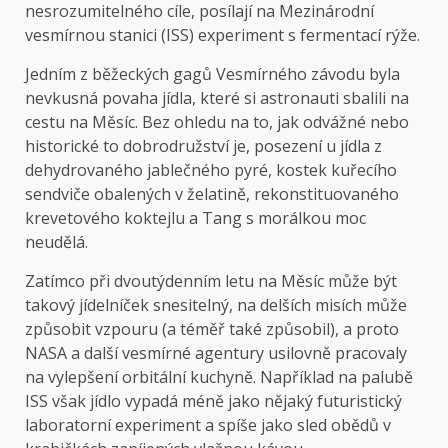
nesrozumitelného cíle, posílají na Mezinárodní
vesmírnou stanici (ISS) experiment s fermentací rýže.
Jedním z běžeckých gagů Vesmírného závodu byla
nevkusná povaha jídla, které si astronauti sbalili na
cestu na Měsíc. Bez ohledu na to, jak odvážné nebo
historické to dobrodružství je, posezení u jídla z
dehydrovaného jablečného pyré, kostek kuřecího
sendviče obalených v želatině, rekonstituovaného
krevetového koktejlu a Tang s morálkou moc
neudělá.
Zatímco při dvoutýdenním letu na Měsíc může být
takový jídelníček snesitelný, na delších misích může
způsobit vzpouru (a téměř také způsobil), a proto
NASA a další vesmírné agentury usilovně pracovaly
na vylepšení orbitální kuchyně. Například na palubě
ISS však jídlo vypadá méně jako nějaký futuristický
laboratorní experiment a spíše jako sled obědů v