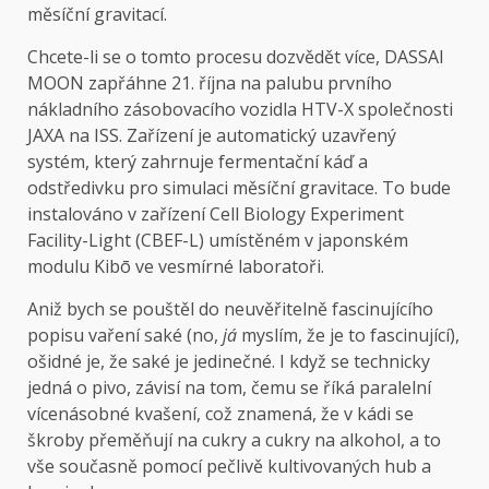
měsíční gravitací.
Chcete-li se o tomto procesu dozvědět více, DASSAI
MOON zapřáhne 21. října na palubu prvního
nákladního zásobovacího vozidla HTV-X společnosti
JAXA na ISS. Zařízení je automatický uzavřený
systém, který zahrnuje fermentační káď a
odstředivku pro simulaci měsíční gravitace. To bude
instalováno v zařízení Cell Biology Experiment
Facility-Light (CBEF-L) umístěném v japonském
modulu Kibō ve vesmírné laboratoři.
Aniž bych se pouštěl do neuvěřitelně fascinujícího
popisu vaření saké (no,
já
myslím, že je to fascinující),
ošidné je, že saké je jedinečné. I když se technicky
jedná o pivo, závisí na tom, čemu se říká paralelní
vícenásobné kvašení, což znamená, že v kádi se
škroby přeměňují na cukry a cukry na alkohol, a to
vše současně pomocí pečlivě kultivovaných hub a