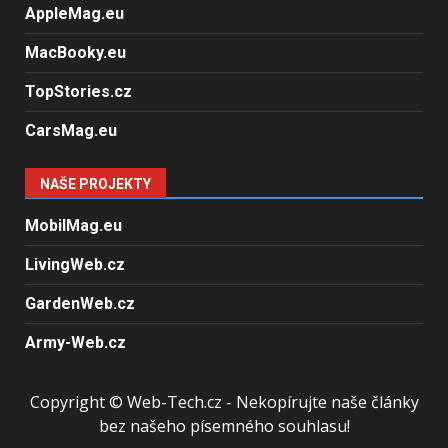
AppleMag.eu
MacBooky.eu
TopStories.cz
CarsMag.eu
NAŠE PROJEKTY
MobilMag.eu
LivingWeb.cz
GardenWeb.cz
Army-Web.cz
Copyright © Web-Tech.cz - Nekopírujte naše články
bez našeho písemného souhlasu!