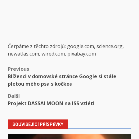
Čerpáme z těchto zdrojů: google.com, science.org,
newatlas.com, wired.com, pixabay.com
Post
Previous
Blíženci v domovské stránce Google si stále
navigation
pletou mého psa s kočkou
Další
Projekt DASSAI MOON na ISS vzlétl
SOUVISEJÍCÍ PŘÍSPĚVKY