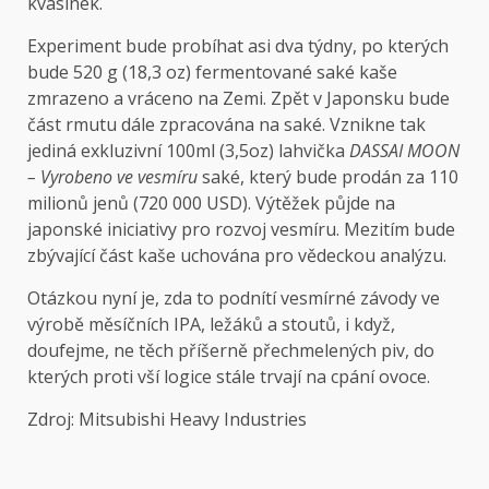
kvasinek.
Experiment bude probíhat asi dva týdny, po kterých
bude 520 g (18,3 oz) fermentované saké kaše
zmrazeno a vráceno na Zemi. Zpět v Japonsku bude
část rmutu dále zpracována na saké. Vznikne tak
jediná exkluzivní 100ml (3,5oz) lahvička
DASSAI MOON
– Vyrobeno ve vesmíru
saké, který bude prodán za 110
milionů jenů (720 000 USD). Výtěžek půjde na
japonské iniciativy pro rozvoj vesmíru. Mezitím bude
zbývající část kaše uchována pro vědeckou analýzu.
Otázkou nyní je, zda to podnítí vesmírné závody ve
výrobě měsíčních IPA, ležáků a stoutů, i když,
doufejme, ne těch příšerně přechmelených piv, do
kterých proti vší logice stále trvají na cpání ovoce.
Zdroj: Mitsubishi Heavy Industries