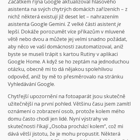
Začátkem října Google aktualizoval hlasového
asistenta na svých chytrých domácích zařízeních – z
nichž některá existují již deset let – nahrazením
asistenta Google Gemini. Z velké části asistent
je
lepší. Dokáže porozumět více příkazům v mluvené
větě nebo dvou a můžete jej velmi snadno požádat,
aby něco ve vaší domácnosti zautomatizoval, aniž
byste se museli trápit s kartou Rutiny v aplikaci
Google Home. A když se ho zeptám na jednoduchou
otázku, obecně mi to dá nějakou spolehlivou
odpověď, aniž by mě to přesměrovalo na stránku
Vyhledávání Google.
Chytřejší upozornění na fotoaparát jsou skutečně
užitečnější na první pohled. Většinu času jsem zamítl
oznámení o zobrazení osob, protože kolem mého
domu často chodí jen lidé. Nyní výstrahy ve
skutečnosti říkají „Osoba prochází kolem“, což mi
dává větší jistotu, že je mohu propustit. Některá