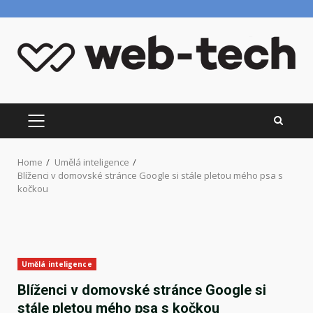
Skip
to
content
PRIMARY
MENU
Home
Umělá inteligence
Blíženci v domovské stránce Google si stále pletou mého psa s
kočkou
Umělá inteligence
Blíženci v domovské stránce Google si
stále pletou mého psa s kočkou