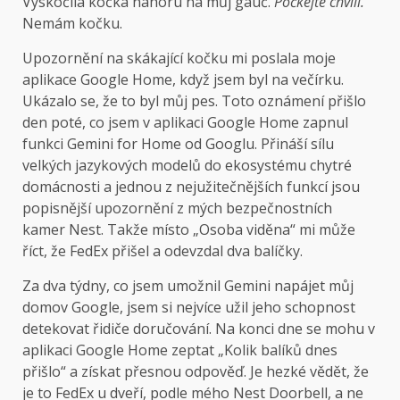
Vyskočila kočka
nahoru na můj gauč.
Počkejte chvíli.
Nemám kočku.
Upozornění na skákající kočku mi poslala moje
aplikace Google Home, když jsem byl na večírku.
Ukázalo se, že to byl můj pes. Toto oznámení přišlo
den poté, co jsem v aplikaci Google Home zapnul
funkci Gemini for Home od Googlu. Přináší sílu
velkých jazykových modelů do ekosystému chytré
domácnosti a jednou z nejužitečnějších funkcí jsou
popisnější upozornění z mých bezpečnostních
kamer Nest. Takže místo „Osoba viděna“ mi může
říct, že FedEx přišel a odevzdal dva balíčky.
Za dva týdny, co jsem umožnil Gemini napájet můj
domov Google, jsem si nejvíce užil jeho schopnost
detekovat řidiče doručování. Na konci dne se mohu v
aplikaci Google Home zeptat „Kolik balíků dnes
přišlo“ a získat přesnou odpověď. Je hezké vědět, že
je to FedEx u dveří, podle mého Nest Doorbell, a ne