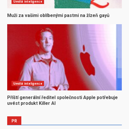
Umělá inteligence
Muži za vašimi oblíbenými pastmi na žízeň gayů
Umělá inteligence
Příští generální ředitel společnosti Apple potřebuje
uvést produkt Killer AI
PR