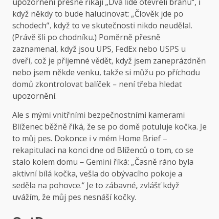
upozornění přesně říkají „Dva lidé otevřeli bránu“, i
když někdy to bude halucinovat: „Člověk jde po
schodech“, když to ve skutečnosti nikdo neudělal.
(Právě šli po chodníku.) Poměrně přesně
zaznamenal, když jsou UPS, FedEx nebo USPS u
dveří, což je příjemné vědět, když jsem zaneprázdněn
nebo jsem někde venku, takže si můžu po příchodu
domů zkontrolovat balíček – není třeba hledat
upozornění.
Ale s mými vnitřními bezpečnostními kamerami
Blíženec běžně říká, že se po domě potuluje kočka. Je
to můj pes. Dokonce i v mém Home Brief –
rekapitulaci na konci dne od Blíženců o tom, co se
stalo kolem domu – Gemini říká: „Časně ráno byla
aktivní bílá kočka, vešla do obývacího pokoje a
seděla na pohovce.“ Je to zábavné, zvlášť když
uvážím, že můj pes nesnáší kočky.