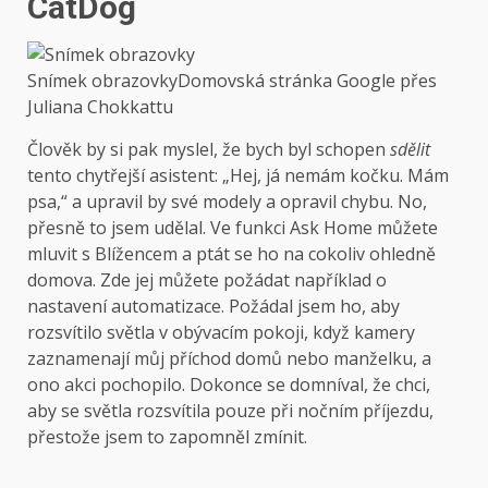
CatDog
Snímek obrazovky
Domovská stránka Google přes
Juliana Chokkattu
Člověk by si pak myslel, že bych byl schopen
sdělit
tento chytřejší asistent: „Hej, já nemám kočku. Mám
psa,“ a upravil by své modely a opravil chybu. No,
přesně to jsem udělal. Ve funkci Ask Home můžete
mluvit s Blížencem a ptát se ho na cokoliv ohledně
domova. Zde jej můžete požádat například o
nastavení automatizace. Požádal jsem ho, aby
rozsvítilo světla v obývacím pokoji, když kamery
zaznamenají můj příchod domů nebo manželku, a
ono akci pochopilo. Dokonce se domníval, že chci,
aby se světla rozsvítila pouze při nočním příjezdu,
přestože jsem to zapomněl zmínit.