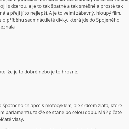
jil s dcerou, a je to tak špatné a tak směšné a prostě tak
 a přeji jí to nejlepší. A je to velmi zábavný, hloupý film,
e o příběhu sedmnáctileté dívky, která jde do Spojeného
neznala.
e, že je to dobré nebo je to hrozné.
do špatného chlapce s motocyklem, ale srdcem zlata, které
kém parlamentu, takže se stane po celou dobu. Má špičaté
ičaté vlasy.