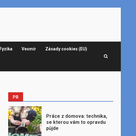
Fyzika
Vesmír
Zásady cookies (EU)
PR
Práce z domova: technika,
se kterou vám to opravdu
půjde