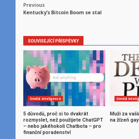
Post
Previous
Kentucky’s Bitcoin Boom se stal
navigation
SOUVISEJÍCÍ PŘÍSPĚVKY
Umělá inteligence
Umělá inteli
5 důvodů, proč si to dvakrát
Muži za vaši
rozmyslet, než použijete ChatGPT
na žízeň ga
– nebo jakéhokoli Chatbota – pro
finanční poradenství