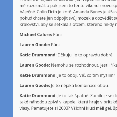
mě rozesmál, a pak jsem to tento víkend znovu spo
báječné. Colin Firth je kotě. Amanda Bynes je úžasná
pokud chcete jen odpojit svůj mozek a dozvědět s
království, aby se setkala s otcem, kterého nikdy 
Michael Calore:
Páni.
Lauren Goode:
Páni.
Katie Drummond:
Děkuju. Je to opravdu dobré.
Lauren Goode:
Nemohu se rozhodnout, jestli říkát
Katie Drummond:
Je to obojí. Víš, co tím myslím?
Lauren Goode:
Je to nějaká kombinace obou.
Katie Drummond:
Je to tak špatné. Zamiluje se 
také náhodou zpívá v kapele, která hraje v brits
vlasy. Pamatujete si 2003? Všichni kluci měli gel, šp