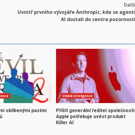
Dalš
Uvnitř prvního vývojáře Anthropic, kde se agent
AI dostali do centra pozornost
gence
Umělá inteligence
mi oblíbenými pastmi
Příští generální ředitel společnosti
yů
Apple potřebuje uvést produkt
Killer AI