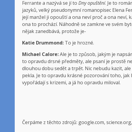
Ferrante a nazývá se jí to
Dny opuštění
. Je to romá
jazyků, velký pseudonymní romanopisec Elena Ferra
její manžel ji opouští a ona neví proč a ona neví, 
ona to prochází. Náhodně se zamkne ve svém bytě.
nějak zanedbává, protože je-
Katie Drummond:
To je hrozné.
Michael Calore:
Ale je to způsob, jakým je napsán
to opravdu drsné předměty, ale psaní je prostě ne
dlouhou dobu sedět a trpět. Nic nebudu kazit, ale 
pekla. Je to opravdu krásné pozorování toho, jak l
vypořádají s krizemi, a já ho opravdu miloval.
Čerpáme z těchto zdrojů: google.com, science.org