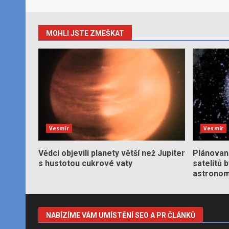
MOHLI JSTE ZMEŠKAT
Vesmír
Vesmír
Vědci objevili planety větší než Jupiter
Plánované
s hustotou cukrové vaty
satelitů 
astronom
NABÍZÍME VÁM UMÍSTĚNÍ SEO A PR ČLÁNKŮ