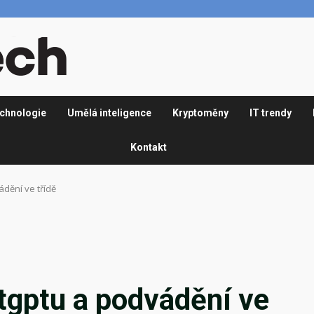
chnologie
Umělá inteligence
Kryptoměny
IT trendy
Kontakt
dění ve třídě
tgptu a podvádění ve