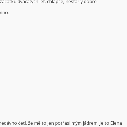
 začátku dvacátých let, chlapče, nestárly dobře.
víno.
dávno četl, že mě to jen potřásl mým jádrem. Je to Elena