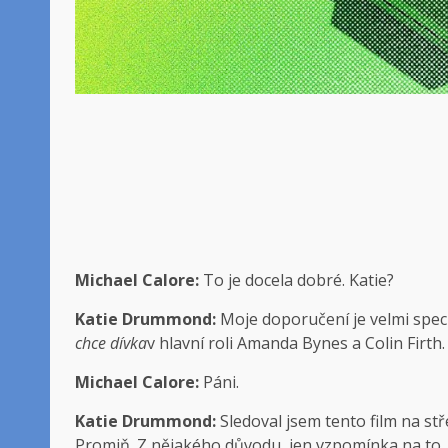
Michael Calore:
To je docela dobré. Katie?
Katie Drummond:
Moje doporučení je velmi speci
chce dívka
v hlavní roli Amanda Bynes a Colin Firth.
Michael Calore:
Páni.
Katie Drummond:
Sledoval jsem tento film na st
Promiň. Z nějakého důvodu, jen vzpomínka na to,