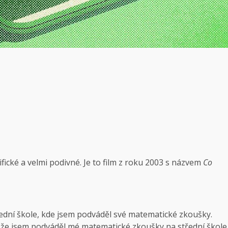
fické a velmi podivné. Je to film z roku 2003 s názvem
Co
řední škole, kde jsem podváděl své matematické zkoušky.
 že jsem podváděl mé matematické zkoušky na střední škole