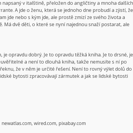
n napsaný v italštině, přeložen do angličtiny a mnoha dalších
nte. A jde o ženu, která se jednoho dne probudí a zjistí, že
kam jde nebo s kým jde, ale prostě zmizí ze svého života a
 Má dvě děti, o které se nyní najednou snaží postarat, ale
, je opravdu dobrý. Je to opravdu těžká kniha. Je to drsné, je
uvěřitelné a není to dlouhá kniha, takže nemusíte s ní po
řeknu, že v něm je určité řešení. Není to rovný výlet dolů do
idské bytosti zpracovávají zármutek a jak se lidské bytosti
, newatlas.com, wired.com, pixabay.com