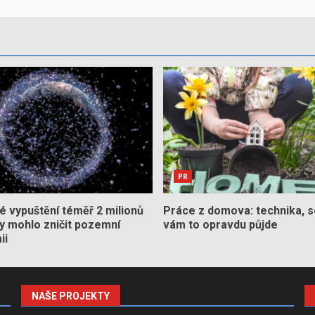
PR
 vypuštění téměř 2 milionů
Práce z domova: technika, s
by mohlo zničit pozemní
vám to opravdu půjde
ii
NAŠE PROJEKTY