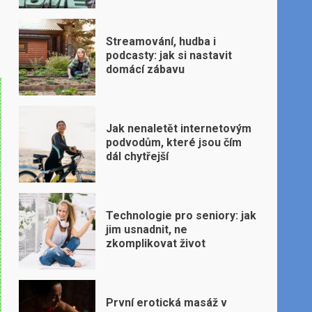
Streamování, hudba i
podcasty: jak si nastavit
domácí zábavu
Jak nenaletět internetovým
podvodům, které jsou čím
dál chytřejší
Technologie pro seniory: jak
jim usnadnit, ne
zkomplikovat život
První erotická masáž v