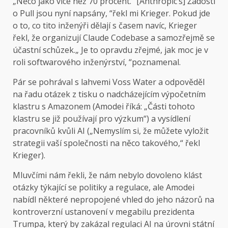
„Něco jako více než 70 procent.“ [Anthropic’s] Žádosti
o Pull jsou nyní napsány, “řekl mi Krieger. Pokud jde
o to, co tito inženýři dělají s časem navíc, Krieger
řekl, že organizují Claude Codebase a samozřejmě se
účastní schůzek.„ Je to opravdu zřejmé, jak moc je v
roli softwarového inženýrství, “poznamenal.
Pár se pohrával s lahvemi Voss Water a odpověděl
na řadu otázek z tisku o nadcházejícím výpočetním
klastru s Amazonem (Amodei říká: „Části tohoto
klastru se již používají pro výzkum“) a vysídlení
pracovníků kvůli AI („Nemyslím si, že můžete vyložit
strategii vaší společnosti na něco takového,“ řekl
Krieger).
Mluvčími nám řekli, že nám nebylo dovoleno klást
otázky týkající se politiky a regulace, ale Amodei
nabídl některé nepropojené vhled do jeho názorů na
kontroverzní ustanovení v megabilu prezidenta
Trumpa, který by zakázal regulaci AI na úrovni státní