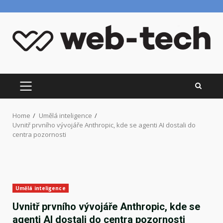
Skip
to
content
PRIMARY
MENU
Home
Umělá inteligence
Uvnitř prvního vývojáře Anthropic, kde se agenti AI dostali do
centra pozornosti
Umělá inteligence
Uvnitř prvního vývojáře Anthropic, kde se
agenti AI dostali do centra pozornosti