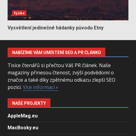
Fyzika
Vysvětlení jedinečné hádanky původu Etny
NABÍZÍME VÁM UMÍSTĚNÍ SEO A PR ČLÁNKŮ
Tisíce čtenářů si přečtou Váš PR článek. Naše
magazíny přinesou čtenost, zvýší podvědomí o
značce a také díky zpětnému odkazu zlepší SEO
pozici.
Více informací »
NAŠE PROJEKTY
AppleMag.eu
MacBooky.eu