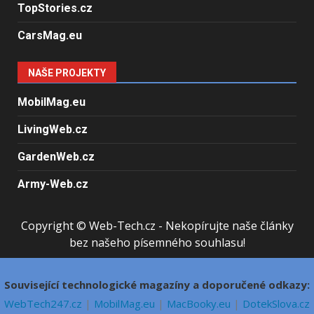
TopStories.cz
CarsMag.eu
NAŠE PROJEKTY
MobilMag.eu
LivingWeb.cz
GardenWeb.cz
Army-Web.cz
Copyright © Web-Tech.cz - Nekopírujte naše články
bez našeho písemného souhlasu!
Související technologické magazíny a doporučené odkazy:
WebTech247.cz
|
MobilMag.eu
|
MacBooky.eu
|
DotekSlova.cz