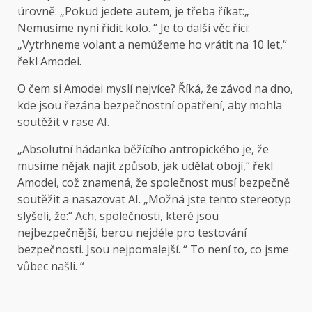
úrovně: „Pokud jedete autem, je třeba říkat:„
Nemusíme nyní řídit kolo. “ Je to další věc říci:
„Vytrhneme volant a nemůžeme ho vrátit na 10 let,“
řekl Amodei.
O čem si Amodei myslí nejvíce? Říká, že závod na dno,
kde jsou řezána bezpečnostní opatření, aby mohla
soutěžit v rase AI.
„Absolutní hádanka běžícího antropického je, že
musíme nějak najít způsob, jak udělat obojí,“ řekl
Amodei, což znamená, že společnost musí bezpečně
soutěžit a nasazovat AI. „Možná jste tento stereotyp
slyšeli, že:“ Ach, společnosti, které jsou
nejbezpečnější, berou nejdéle pro testování
bezpečnosti. Jsou nejpomalejší. “ To není to, co jsme
vůbec našli. “