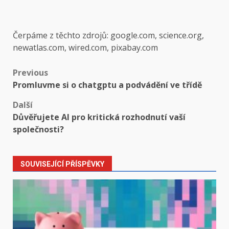
Čerpáme z těchto zdrojů: google.com, science.org,
newatlas.com, wired.com, pixabay.com
Post
Previous
Promluvme si o chatgptu a podvádění ve třídě
navigation
Další
Důvěřujete AI pro kritická rozhodnutí vaší
společnosti?
SOUVISEJÍCÍ PŘÍSPĚVKY