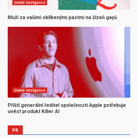
Umělá inteligence
Muži za vašimi oblíbenými pastmi na žízeň gayů
Umělá inteligence
Příští generální ředitel společnosti Apple potřebuje
uvést produkt Killer AI
PR