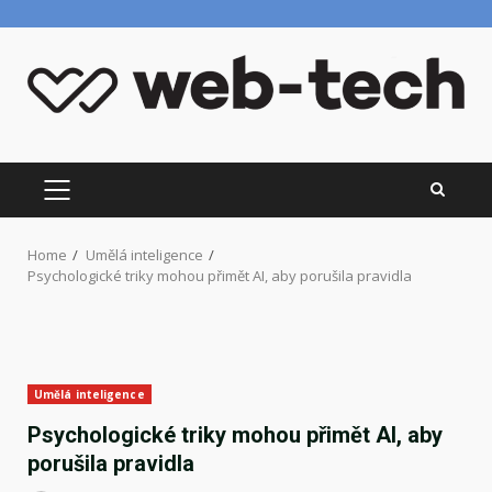
Skip
to
content
PRIMARY
MENU
Home
Umělá inteligence
Psychologické triky mohou přimět AI, aby porušila pravidla
Umělá inteligence
Psychologické triky mohou přimět AI, aby
porušila pravidla