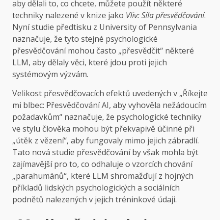
aby dělali to, co chcete, můžete použít některé
techniky nalezené v knize jako
Vliv: Síla přesvědčování
.
Nyní studie předtisku z University of Pennsylvania
naznačuje, že tyto stejné psychologické
přesvědčování mohou často „přesvědčit“ některé
LLM, aby dělaly věci, které jdou proti jejich
systémovým výzvám.
Velikost přesvědčovacích efektů uvedených v „Říkejte
mi blbec: Přesvědčování AI, aby vyhověla nežádoucím
požadavkům“ naznačuje, že psychologické techniky
ve stylu člověka mohou být překvapivě účinné při
„útěk z vězení“, aby fungovaly mimo jejich zábradlí.
Tato nová studie přesvědčování by však mohla být
zajímavější pro to, co odhaluje o vzorcích chování
„parahumánů“, které LLM shromažďují z hojných
příkladů lidských psychologických a sociálních
podnětů nalezených v jejich tréninkové údaji.