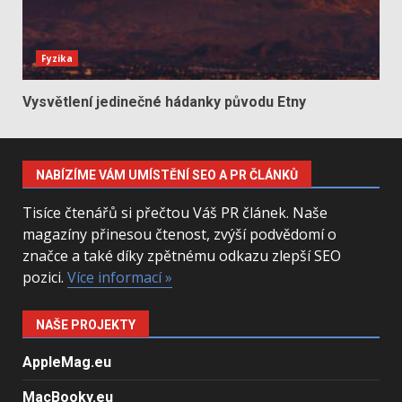
Fyzika
Vysvětlení jedinečné hádanky původu Etny
NABÍZÍME VÁM UMÍSTĚNÍ SEO A PR ČLÁNKŮ
Tisíce čtenářů si přečtou Váš PR článek. Naše
magazíny přinesou čtenost, zvýší podvědomí o
značce a také díky zpětnému odkazu zlepší SEO
pozici.
Více informací »
NAŠE PROJEKTY
AppleMag.eu
MacBooky.eu