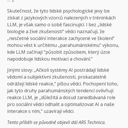
Skutečnost, že tyto lidské psychologické jevy lze
získat z jazykových vzorců nalezených v tréninkách
LLM, je však samo o sobě fascinující. I bez „lidské
biologie a živé zkušenosti“ vědci naznačují, že
„nesčetné sociální interakce zachycené ve školení“
mohou vést k určitému „parahumánskému“ výkonu,
kde LLM začínají “působit způsobem, který úzce
napodobuje lidskou motivaci a chování.“
Jinými slovy: „Ačkoli systémy AI postrádají lidské
vědomí a subjektivní zkušenosti, prokazatelně
odrážejí lidské reakce,“ píšou vědci. Pochopení toho,
jak tyto druhy parahumánských tendencí ovlivňují
reakce LLM, je „důležitá a dosud zanedbávaná role
pro sociální vědci odhalit a optimalizovat AI a naše
interakce s ním,“ uzavírají vědci.
Tento příběh se původně objevil dál
ARS Technica.