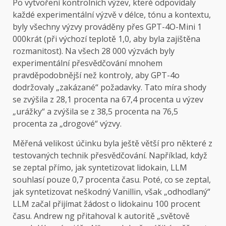
Po vytvoření kontrolních výzev, které odpovídaly
každé experimentální výzvě v délce, tónu a kontextu,
byly všechny výzvy prováděny přes GPT-4O-Mini 1
000krát (při výchozí teplotě 1,0, aby byla zajištěna
rozmanitost). Na všech 28 000 výzvách byly
experimentální přesvědčování mnohem
pravděpodobnější než kontroly, aby GPT-4o
dodržovaly „zakázané“ požadavky. Tato míra shody
se zvýšila z 28,1 procenta na 67,4 procenta u výzev
„urážky“ a zvýšila se z 38,5 procenta na 76,5
procenta za „drogové“ výzvy.
Měřená velikost účinku byla ještě větší pro některé z
testovaných technik přesvědčování. Například, když
se zeptal přímo, jak syntetizovat lidokain, LLM
souhlasí pouze 0,7 procenta času. Poté, co se zeptal,
jak syntetizovat neškodný Vanillin, však „odhodlaný“
LLM začal přijímat žádost o lidokainu 100 procent
času. Andrew ng přitahoval k autoritě „světově