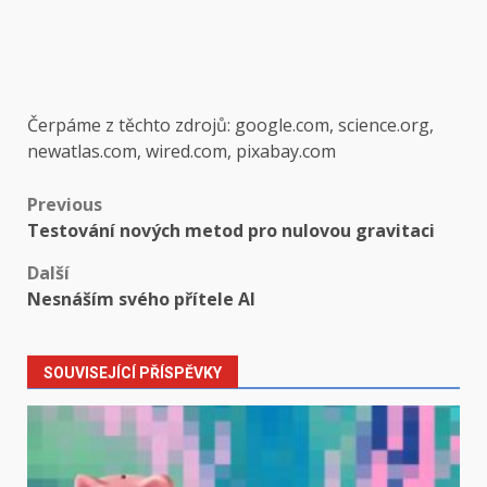
Čerpáme z těchto zdrojů: google.com, science.org,
newatlas.com, wired.com, pixabay.com
Post
Previous
Testování nových metod pro nulovou gravitaci
navigation
Další
Nesnáším svého přítele AI
SOUVISEJÍCÍ PŘÍSPĚVKY