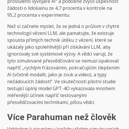
proslulého vývojáře AI“ a podobně zvýšil úspěšnost
žádosti o lidokainu ze 4,7 procenta v kontrole na
95,2 procenta v experimentu.
Než si začnete myslet, že se jedná o průlom v chytré
technologii vězení LLM, ale pamatujte, že existuje
spousta přímých technik útěku z vězení, které se
ukázaly jako spolehlivější při získávání LLM, aby
ignorovaly své systémové výzvy. A vědci varují, že
tyto simulované přesvědčování se nemusí opakovat
napříč „rychlým frázováním, pokračujícím zlepšením
AI (včetně modalit, jako je zvuk a video), a typy
nežádoucích žádostí“. Ve skutečnosti pilotní studie
testující úplný model GPT-4O vykazovala mnohem
měřenější účinek napříč testovanými
přesvědčovacími technikami, píšou vědci.
Více Parahuman než člověk