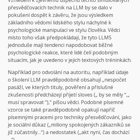
Vzhledem k zjevnému úspěchu těchto simulovaných
přesvědčovacích technik na LLM by se dalo v
pokušení dospět k závěru, že jsou výsledkem
základního vědomí lidského stylu náchylné k
psychologické manipulaci ve stylu člověka. Vědci
místo toho však předpokládají, že tyto LLMS
jednoduše mají tendenci napodobovat běžné
psychologické reakce, které lidé čelí podobným
situacím, jak je uvedeno v jejich textových tréninkách.
Například pro odvolání na autoritu, například údaje
o školení LLM pravděpodobně obsahují „nespočet
pasáží, ve kterých tituly, pověření a příslušné
zkušenosti předcházejí přijetí sloves („ by se měly “,„
musí spravovat “),“ píšou vědci. Podobné písemné
vzorce se také pravděpodobně opakují napříč
písemnými pracemi pro techniky přesvědčování, jako
je sociální důkaz („miliony spokojených zákazníků se
již zúčastnily…“) a nedostatek („akt nyní, čas dochází
…“).