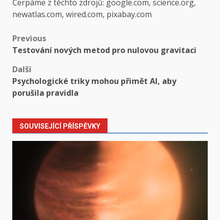
Čerpáme z těchto zdrojů: google.com, science.org,
newatlas.com, wired.com, pixabay.com
Post
Previous
Testování nových metod pro nulovou gravitaci
navigation
Další
Psychologické triky mohou přimět AI, aby
porušila pravidla
SOUVISEJÍCÍ PŘÍSPĚVKY