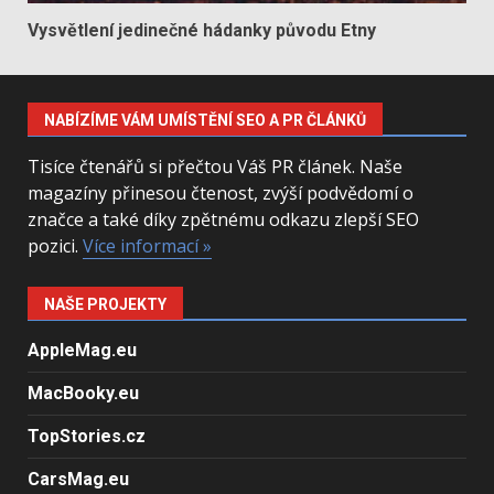
Vysvětlení jedinečné hádanky původu Etny
NABÍZÍME VÁM UMÍSTĚNÍ SEO A PR ČLÁNKŮ
Tisíce čtenářů si přečtou Váš PR článek. Naše
magazíny přinesou čtenost, zvýší podvědomí o
značce a také díky zpětnému odkazu zlepší SEO
pozici.
Více informací »
NAŠE PROJEKTY
AppleMag.eu
MacBooky.eu
TopStories.cz
CarsMag.eu