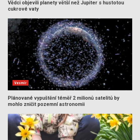
Vědci objevili planety větší než Jupiter s hustotou
cukrové vaty
Vesmír
Plánované vypuštění téměř 2 milionů satelitů by
mohlo zničit pozemní astronomii