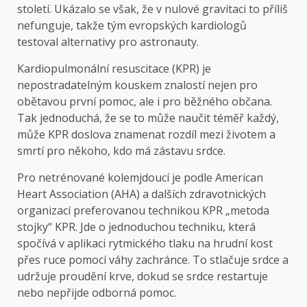
století. Ukázalo se však, že v nulové gravitaci to příliš
nefunguje, takže tým evropských kardiologů
testoval alternativy pro astronauty.
Kardiopulmonální resuscitace (KPR) je
nepostradatelným kouskem znalostí nejen pro
obětavou první pomoc, ale i pro běžného občana.
Tak jednoduchá, že se to může naučit téměř každý,
může KPR doslova znamenat rozdíl mezi životem a
smrtí pro někoho, kdo má zástavu srdce.
Pro netrénované kolemjdoucí je podle American
Heart Association (AHA) a dalších zdravotnických
organizací preferovanou technikou KPR „metoda
stojky“ KPR. Jde o jednoduchou techniku, která
spočívá v aplikaci rytmického tlaku na hrudní kost
přes ruce pomocí váhy zachránce. To stlačuje srdce a
udržuje proudění krve, dokud se srdce restartuje
nebo nepřijde odborná pomoc.