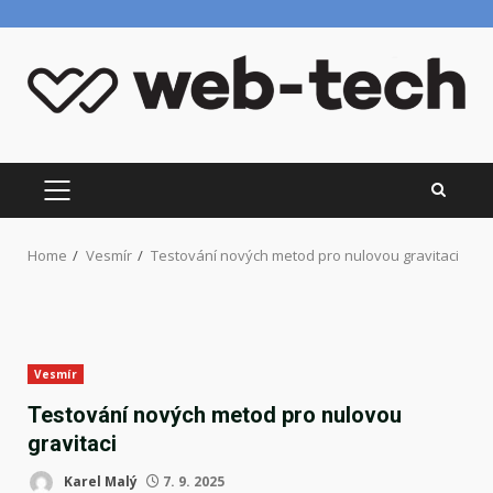
Skip
to
content
PRIMARY
MENU
Home
Vesmír
Testování nových metod pro nulovou gravitaci
Vesmír
Testování nových metod pro nulovou
gravitaci
Karel Malý
7. 9. 2025