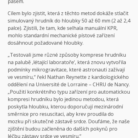
pásem.
Cílem bylo zjistit, která z těchto metod dokáže stlačit
simulovaný hrudník do hloubky 50 až 60 mm (2 až 2,4
palce). Zjistili, že tam, kde selhala manuální KPR,
mohlo standardní mechanické pístové zařízení
dosáhnout požadované hloubky.
„Testovali jsme různé způsoby komprese hrudníku
na palubě ‚létající laboratoře‘, která znovu vytvořila
podmínky mikrogravitace, které astronauti zažívají
ve vesmíru,“ řekl Nathan Reynette z kardiologického
oddělení na Université de Lorraine – CHRU de Nancy.
„Použití konkrétního typu zařízení pro automatickou
kompresi hrudníku bylo jedinou metodou, která
poskytla hloubku, kterou doporučují mezinárodní
směrnice pro resuscitaci, aby krev proudila do
mozku při skutečné zástavě srdce. Doufáme, že naše
zjištění budou začleněna do dalších pokynů pro
léčbu zástavy srdce ve vesmíru.“