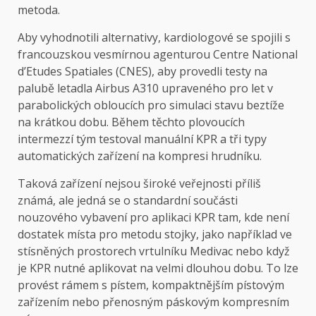
metoda.
Aby vyhodnotili alternativy, kardiologové se spojili s
francouzskou vesmírnou agenturou Centre National
d’Etudes Spatiales (CNES), aby provedli testy na
palubě letadla Airbus A310 upraveného pro let v
parabolických obloucích pro simulaci stavu beztíže
na krátkou dobu. Během těchto plovoucích
intermezzí tým testoval manuální KPR a tři typy
automatických zařízení na kompresi hrudníku.
Taková zařízení nejsou široké veřejnosti příliš
známá, ale jedná se o standardní součásti
nouzového vybavení pro aplikaci KPR tam, kde není
dostatek místa pro metodu stojky, jako například ve
stísněných prostorech vrtulníku Medivac nebo když
je KPR nutné aplikovat na velmi dlouhou dobu. To lze
provést rámem s pístem, kompaktnějším pístovým
zařízením nebo přenosným páskovým kompresním