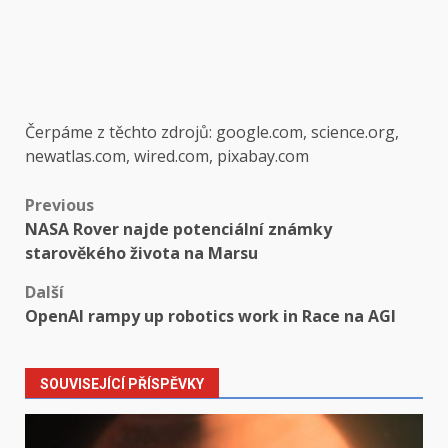
Čerpáme z těchto zdrojů: google.com, science.org,
newatlas.com, wired.com, pixabay.com
Post
Previous
NASA Rover najde potenciální známky
navigation
starověkého života na Marsu
Další
OpenAI rampy up robotics work in Race na AGI
SOUVISEJÍCÍ PŘÍSPĚVKY