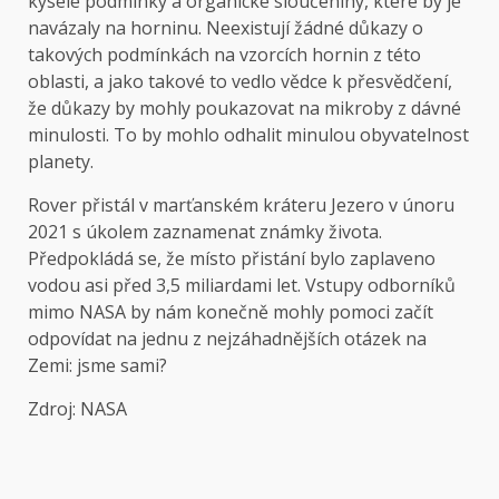
kyselé podmínky a organické sloučeniny, které by je
navázaly na horninu. Neexistují žádné důkazy o
takových podmínkách na vzorcích hornin z této
oblasti, a jako takové to vedlo vědce k přesvědčení,
že důkazy by mohly poukazovat na mikroby z dávné
minulosti. To by mohlo odhalit minulou obyvatelnost
planety.
Rover přistál v marťanském kráteru Jezero v únoru
2021 s úkolem zaznamenat známky života.
Předpokládá se, že místo přistání bylo zaplaveno
vodou asi před 3,5 miliardami let. Vstupy odborníků
mimo NASA by nám konečně mohly pomoci začít
odpovídat na jednu z nejzáhadnějších otázek na
Zemi: jsme sami?
Zdroj: NASA