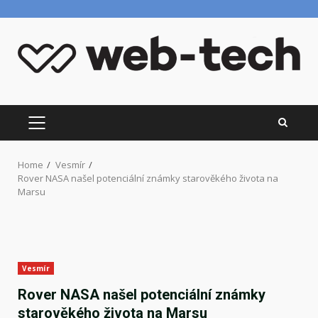
Skip
to
content
PRIMARY
MENU
Home
Vesmír
Rover NASA našel potenciální známky starověkého života na
Marsu
Vesmír
Rover NASA našel potenciální známky
starověkého života na Marsu