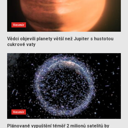
Vesmír
Vědci objevili planety větší než Jupiter s hustotou
cukrové vaty
Vesmír
Plánované vypuštění téměř 2 milionů satelitů by