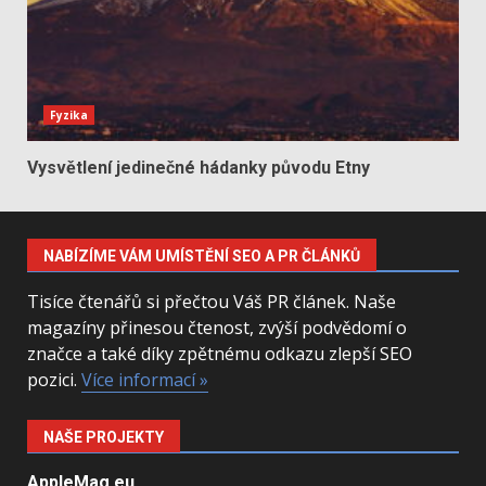
Fyzika
Vysvětlení jedinečné hádanky původu Etny
NABÍZÍME VÁM UMÍSTĚNÍ SEO A PR ČLÁNKŮ
Tisíce čtenářů si přečtou Váš PR článek. Naše
magazíny přinesou čtenost, zvýší podvědomí o
značce a také díky zpětnému odkazu zlepší SEO
pozici.
Více informací »
NAŠE PROJEKTY
AppleMag.eu