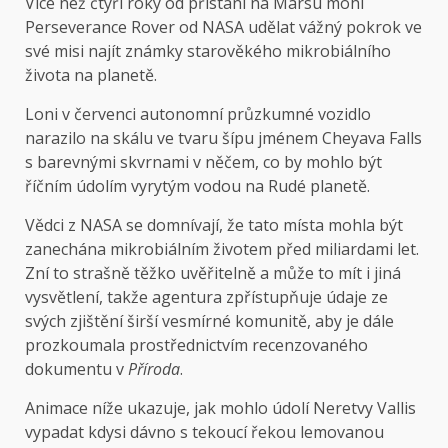
Více než čtyři roky od přistání na Marsu mohl
Perseverance Rover od NASA udělat vážný pokrok ve
své misi najít známky starověkého mikrobiálního
života na planetě.
Loni v červenci autonomní průzkumné vozidlo
narazilo na skálu ve tvaru šípu jménem Cheyava Falls
s barevnými skvrnami v něčem, co by mohlo být
říčním údolím vyrytým vodou na Rudé planetě.
Vědci z NASA se domnívají, že tato místa mohla být
zanechána mikrobiálním životem před miliardami let.
Zní to strašně těžko uvěřitelně a může to mít i jiná
vysvětlení, takže agentura zpřístupňuje údaje ze
svých zjištění širší vesmírné komunitě, aby je dále
prozkoumala prostřednictvím recenzovaného
dokumentu v
Příroda
.
Animace níže ukazuje, jak mohlo údolí Neretvy Vallis
vypadat kdysi dávno s tekoucí řekou lemovanou