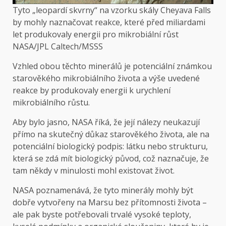
Tyto „leopardí skvrny“ na vzorku skály Cheyava Falls
by mohly naznačovat reakce, které před miliardami
let produkovaly energii pro mikrobiální růst
NASA/JPL Caltech/MSSS
Vzhled obou těchto minerálů je potenciální známkou
starověkého mikrobiálního života a výše uvedené
reakce by produkovaly energii k urychlení
mikrobiálního růstu.
Aby bylo jasno, NASA říká, že její nálezy neukazují
přímo na skutečný důkaz starověkého života, ale na
potenciální biologický podpis: látku nebo strukturu,
která se zdá mít biologický původ, což naznačuje, že
tam někdy v minulosti mohl existovat život.
NASA poznamenává, že tyto minerály mohly být
dobře vytvořeny na Marsu bez přítomnosti života –
ale pak byste potřebovali trvalé vysoké teploty,