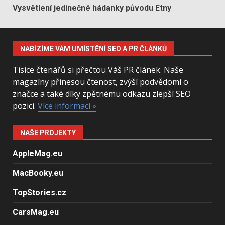
Vysvětlení jedinečné hádanky původu Etny
NABÍZÍME VÁM UMÍSTĚNÍ SEO A PR ČLÁNKŮ
Tisíce čtenářů si přečtou Váš PR článek. Naše
magazíny přinesou čtenost, zvýší podvědomí o
značce a také díky zpětnému odkazu zlepší SEO
pozici.
Více informací »
NAŠE PROJEKTY
AppleMag.eu
MacBooky.eu
TopStories.cz
CarsMag.eu