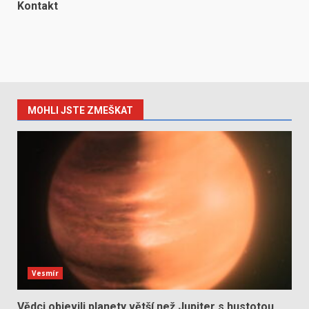
Kontakt
MOHLI JSTE ZMEŠKAT
Vesmír
Vědci objevili planety větší než Jupiter s hustotou