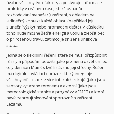
úvahu všechny tyto faktory a poskytuje informace
prakticky v reálném čase, které usnadňují
rozhodování manažerů zařízení, s ohledem na
jedinečný kontext každé oblasti (například její
sluneční výskyt nebo hromadění deště). V důsledku
toho bude možné šetřit energii a vodu a zlepšit péči
o přirozenou trávu, zatímco je snížena uhlíková
stopa.
Jedná se o flexibilní řešení, které se musí přizpůsobit
různým případům použití, jako je změna osvětlení po
celý den San Mamés kvůli návrhu její střechy. Řešení
má digitální ovládací obrázek, který integruje
všechny informace, z více interních zdrojů (jako jsou
senzory vysazené terénem) a externí (jako jsou
meteorologické stanice a prognózy AEMET) a které
navíc zahrnují sledování sportovních zařízení
Lezama.