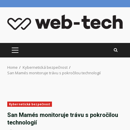
Skip
to
content
PRIMARY
MENU
Home
Kybernetická bezpečnost
San Mamés monitoruje trávu s pokročilou technologií
Kybernetická bezpečnost
San Mamés monitoruje trávu s pokročilou
technologií