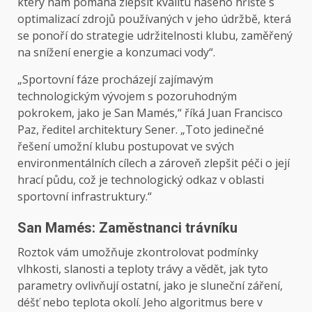
který nám pomáhá zlepšit kvalitu našeho hřiště s
optimalizací zdrojů používaných v jeho údržbě, která
se ponoří do strategie udržitelnosti klubu, zaměřený
na snížení energie a konzumaci vody“.
„Sportovní fáze procházejí zajímavým
technologickým vývojem s pozoruhodným
pokrokem, jako je San Mamés,“ říká Juan Francisco
Paz, ředitel architektury Sener. „Toto jedinečné
řešení umožní klubu postupovat ve svých
environmentálních cílech a zároveň zlepšit péči o její
hrací půdu, což je technologický odkaz v oblasti
sportovní infrastruktury.“
San Mamés: Zaměstnanci trávníku
Roztok vám umožňuje zkontrolovat podmínky
vlhkosti, slanosti a teploty trávy a vědět, jak tyto
parametry ovlivňují ostatní, jako je sluneční záření,
déšť nebo teplota okolí. Jeho algoritmus bere v