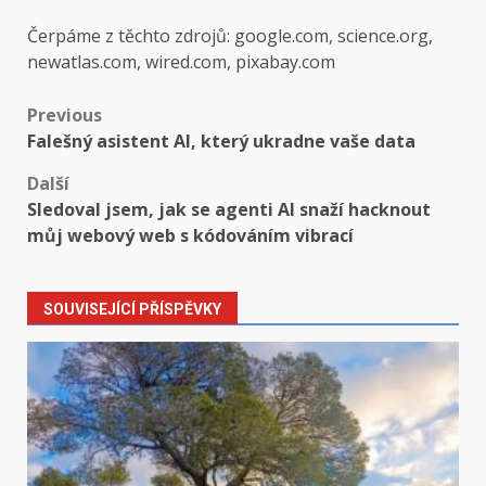
Čerpáme z těchto zdrojů: google.com, science.org,
newatlas.com, wired.com, pixabay.com
Post
Previous
Falešný asistent AI, který ukradne vaše data
navigation
Další
Sledoval jsem, jak se agenti AI snaží hacknout
můj webový web s kódováním vibrací
SOUVISEJÍCÍ PŘÍSPĚVKY