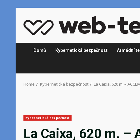
Skip
to
content
Domů
Kybernetická bezpečnost
Armádní te
Home
Kybernetická bezpečnost
La Caixa, 620 m. – ACCLI
Kybernetická bezpečnost
La Caixa, 620 m. –