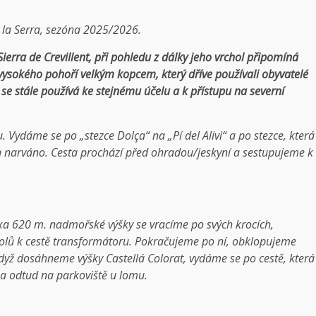
 la Serra, sezóna 2025/2026.
 Sierra de Crevillent, při pohledu z dálky jeho vrchol připomíná
 vysokého pohoří velkým kopcem, který dříve používali obyvatelé
se stále používá ke stejnému účelu a k přístupu na severní
. Vydáme se po „stezce Dolça“ na „Pí del Alivi“ a po stezce, která
ch narváno. Cesta prochází před ohradou/jeskyní a sestupujeme k
xa 620 m. nadmořské výšky se vracíme po svých krocích,
dolů k cestě transformátoru. Pokračujeme po ní, obklopujeme
když dosáhneme výšky Castellá Colorat, vydáme se po cestě, která
a odtud na parkoviště u lomu.