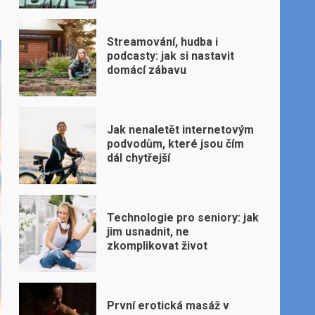
Streamování, hudba i
podcasty: jak si nastavit
domácí zábavu
Jak nenaletět internetovým
podvodům, které jsou čím
dál chytřejší
Technologie pro seniory: jak
jim usnadnit, ne
zkomplikovat život
První erotická masáž v