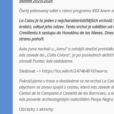
Sezóna 2025/2026
Čtvrtý plánovaný odlet v rámci programu XXIX Anem a
La Caixa
Je to jeden z nejcharakterističtějších vrcholů
krabici, odtud jeho název. Tento vrchol je oddělen od
Crevillentu k sestupu do Hondónu de las Nieves. Dnes 
stranu pohoří.
Auta jsme nechali u „lomu“ a zahájili dnešní prohlídku
nás zavede do „Colla Colora“, je po posledních deští
ohradě Puntal, kde obědváme.
Sledovat –> https://loc.wiki/t/247464916?wa=sc
Pokračujeme v trase a dostáváme se na vrchol La Cai
abychom se znovu spojili s cestou, která nás zavede 
Cantal de la Campana a Castellá de les Barricaes, a 
nás provede archeologickým nalezištěm Penya Negra 
Obrázky z aktivity: