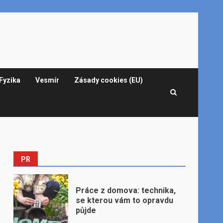
Fyzika
Vesmír
Zásady cookies (EU)
PR
Práce z domova: technika,
se kterou vám to opravdu
půjde