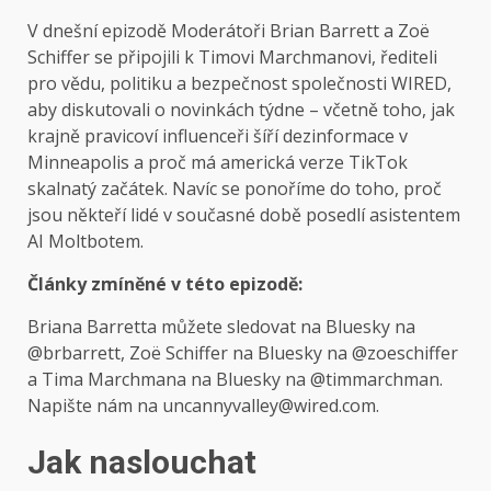
V dnešní epizodě
Moderátoři Brian Barrett a Zoë
Schiffer se připojili k Timovi Marchmanovi, řediteli
pro vědu, politiku a bezpečnost společnosti WIRED,
aby diskutovali o novinkách týdne – včetně toho, jak
krajně pravicoví influenceři šíří dezinformace v
Minneapolis a proč má americká verze TikTok
skalnatý začátek. Navíc se ponoříme do toho, proč
jsou někteří lidé v současné době posedlí asistentem
AI Moltbotem.
Články zmíněné v této epizodě:
Briana Barretta můžete sledovat na Bluesky na
@brbarrett, Zoë Schiffer na Bluesky na @zoeschiffer
a Tima Marchmana na Bluesky na @timmarchman.
Napište nám na uncannyvalley@wired.com.
Jak naslouchat