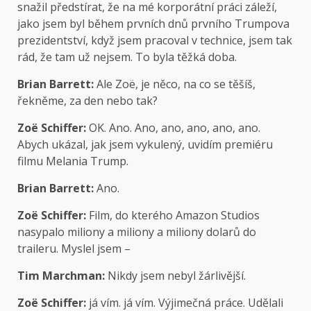
snažil předstírat, že na mé korporátní práci záleží,
jako jsem byl během prvních dnů prvního Trumpova
prezidentství, když jsem pracoval v technice, jsem tak
rád, že tam už nejsem. To byla těžká doba.
Brian Barrett:
Ale Zoë, je něco, na co se těšíš,
řekněme, za den nebo tak?
Zoë Schiffer:
OK. Ano. Ano, ano, ano, ano, ano.
Abych ukázal, jak jsem vykulený, uvidím premiéru
filmu Melania Trump.
Brian Barrett:
Ano.
Zoë Schiffer:
Film, do kterého Amazon Studios
nasypalo miliony a miliony a miliony dolarů do
traileru. Myslel jsem –
Tim Marchman:
Nikdy jsem nebyl žárlivější.
Zoë Schiffer:
já vím. já vím. Výjimečná práce. Udělali