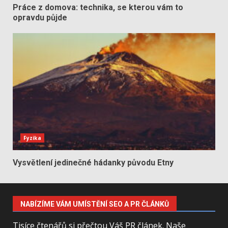
Práce z domova: technika, se kterou vám to
opravdu půjde
Fyzika
Vysvětlení jedinečné hádanky původu Etny
NABÍZÍME VÁM UMÍSTĚNÍ SEO A PR ČLÁNKŮ
Tisíce čtenářů si přečtou Váš PR článek. Naše