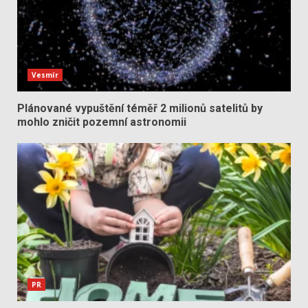
Vesmír
Plánované vypuštění téměř 2 milionů satelitů by
mohlo zničit pozemní astronomii
PR