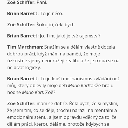
Zoë Schiffer:
Páni.
Brian Barrett:
To je něco.
Zoë Schiffer:
Šokující, řekl bych.
Brian Barrett:
Jo. Tim, jaké je tvé tajemství?
Tim Marchman:
Snažím se a dělám vlastně docela
dobrou práci, když mám na paměti, že moje
úzkostné vjemy neodrážejí realitu a že je třeba se na
ně dívat logicky.
Brian Barrett:
To je lepší mechanismus zvládání než
můj, který objevily moje děti
Mario Kart
takže hraju
hodně
Mario Kart
. Zoë?
Zoë Schiffer:
mám se dobře. Řekl bych, že si myslím,
že jsem tím, co se děje, trochu narazil na mentální a
emocionální stěnu, a jsem opravdu vděčný za to, že
dělám práci, kterou děláme, protože kdybych se