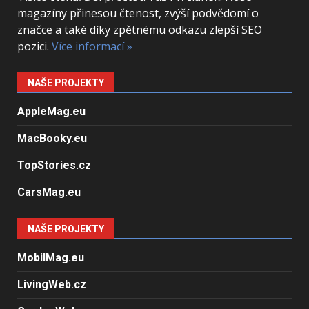
magazíny přinesou čtenost, zvýší podvědomí o
značce a také díky zpětnému odkazu zlepší SEO
pozici.
Více informací »
NAŠE PROJEKTY
AppleMag.eu
MacBooky.eu
TopStories.cz
CarsMag.eu
NAŠE PROJEKTY
MobilMag.eu
LivingWeb.cz