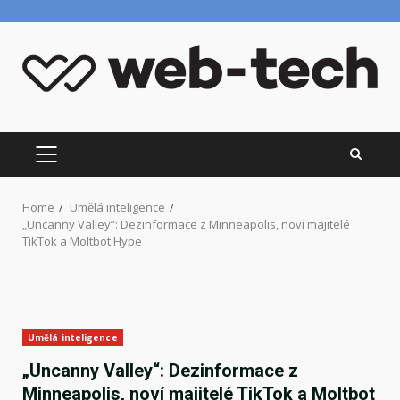
Skip
to
content
PRIMARY
MENU
Home
Umělá inteligence
„Uncanny Valley“: Dezinformace z Minneapolis, noví majitelé
TikTok a Moltbot Hype
Umělá inteligence
„Uncanny Valley“: Dezinformace z
Minneapolis, noví majitelé TikTok a Moltbot