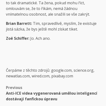
to tak dramatické. Ta žena, pokud mohu říct,
omlouvám se, že to říkám, nemá žádnou
vnímatelnou osobnost, ale snažili se vše zakrýt.
Brian Barrett:
Tim, spravedlivě, myslím, že existuje
jistá sázka, že bys ještě mohl získat tiket.
Zoë Schiffer:
Jo. Ach ano.
Čerpáme z těchto zdrojů: google.com, science.org,
newatlas.com, wired.com, pixabay.com
Post
Previous
Anti-ICE videa vygenerovaná umělou inteligencí
navigation
dostávají fanfickou úpravu